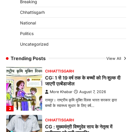
Breaking
रायपुर। राष्ट्रीय बाल स्वास्थ्य कार्यक्रम (चिरायु) के तहत
जशपुर जिले की 5 माह की मासूम…
4
Chhattisgarh
CHHATTISGARH
National
CG: छिपली की दीदियों का कमाल, बकरी
Politics
पालन से बढ़ी आय और मजबूत हुआ आत्मविश्वास
More Khabar
August 7, 2026
Uncategorized
रायपुर। ग्रामीण महिलाओं को आर्थिक रूप से सशक्त
बनाने की दिशा में जिले के नगरी…
Trending Posts
View All
1
CHHATTISGARH
CG: 1 से 19 वर्ष तक के बच्चों को निःशुल्क दी
जाएगी एल्बेंडाजोल
More Khabar
August 7, 2026
रायपुर। राष्ट्रीय कृमि मुक्ति दिवस भारत सरकार द्वारा
बच्चों के स्वास्थ्य सुधार के लिए वर्ष…
2
CHHATTISGARH
CG : मुख्यमंत्री विष्णुदेव साय के नेतृत्व में