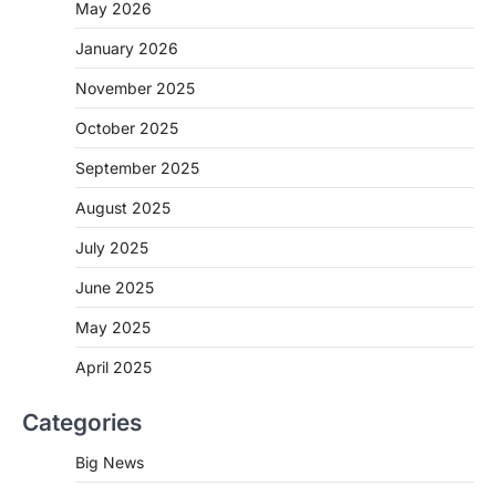
May 2026
CHHATTISGARH
January 2026
CG: 1 से 19 वर्ष तक के बच्चों को निःशुल्क दी
जाएगी एल्बेंडाजोल
November 2025
More Khabar
August 7, 2026
October 2025
रायपुर। राष्ट्रीय कृमि मुक्ति दिवस भारत सरकार द्वारा
बच्चों के स्वास्थ्य सुधार के लिए वर्ष…
September 2025
2
August 2025
CHHATTISGARH
CG : मुख्यमंत्री विष्णुदेव साय के नेतृत्व में
July 2025
छत्तीसगढ़ को बड़ी उपलब्धि
June 2025
More Khabar
August 7, 2026
रायपुर। मुख्यमंत्री विष्णुदेव साय के नेतृत्व में स्वच्छ ऊर्जा,
May 2025
हरित विकास और किसानों की आय…
3
April 2025
CHHATTISGARH
Categories
CG : पांच माह की अनुष्का को मिला नया
जीवन, चिरायु योजना से संभव हुई सफल सर्जरी
Big News
More Khabar
August 7, 2026