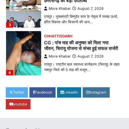
छत्तीसगढ़ को बड़ी उपलब्धि
More Khabar
August 7, 2026
रायपुर। मुख्यमंत्री विष्णुदेव साय के नेतृत्व में स्वच्छ ऊर्जा,
हरित विकास और किसानों की आय…
3
CHHATTISGARH
CG : पांच माह की अनुष्का को मिला नया
जीवन, चिरायु योजना से संभव हुई सफल सर्जरी
More Khabar
August 7, 2026
रायपुर। राष्ट्रीय बाल स्वास्थ्य कार्यक्रम (चिरायु) के तहत
जशपुर जिले की 5 माह की मासूम…
4
CHHATTISGARH
CG: छिपली की दीदियों का कमाल, बकरी
Twitter
Facebook
LinkedIn
Instagram
पालन से बढ़ी आय और मजबूत हुआ आत्मविश्वास
youtube
More Khabar
August 7, 2026
रायपुर। ग्रामीण महिलाओं को आर्थिक रूप से सशक्त
बनाने की दिशा में जिले के नगरी…
1