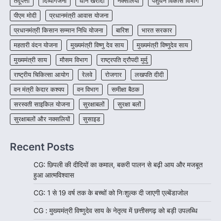
तेंदूपत्ता
दिव्यांगजनों
धान खरीदी
नक्सलियों
पशुधन विकास विभाग
जशपुर जिले की 5 माह की मासूम…
4
पीएम मोदी
प्रधानमंत्री आवास योजना
प्रधानमंत्री किसान सम्मान निधि योजना
बारिश
भारत सरकार
महतारी वंदन योजना
मुख्यमंत्री विष्णु देव साय
मुख्यमंत्री विष्णुदेव साय
मुख्यमंत्री साय
मौसम विभाग
राष्ट्रपति द्रौपदी मुर्मु
राष्ट्रीय चिकित्सा आयोग
रेलवे
रोजगार
लखपति दीदी
वन मंत्री केदार कश्यप
वन विभाग
समीक्षा बैठक
सरस्वती साइकिल योजना
सुरक्षाबलों
सुरक्षा बलों
सुरक्षाबलों और नक्सलियों
सुसाइड
Recent Posts
CG: छिपली की दीदियों का कमाल, बकरी पालन से बढ़ी आय और मजबूत
हुआ आत्मविश्वास
CG: 1 से 19 वर्ष तक के बच्चों को निःशुल्क दी जाएगी एल्बेंडाजोल
CG : मुख्यमंत्री विष्णुदेव साय के नेतृत्व में छत्तीसगढ़ को बड़ी उपलब्धि