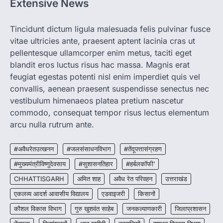
Extensive News
CHHATTISGARH
CG: 1 से 19 वर्ष तक के बच्चों को निःशुल्क दी
जाएगी एल्बेंडाजोल
Tincidunt dictum ligula malesuada felis pulvinar fusce
vitae ultricies ante, praesent aptent lacinia cras ut
More Khabar
August 7, 2026
pellentesque ullamcorper enim metus, taciti eget
रायपुर। राष्ट्रीय कृमि मुक्ति दिवस भारत सरकार द्वारा
बच्चों के स्वास्थ्य सुधार के लिए वर्ष…
blandit eros luctus risus hac massa. Magnis erat
2
feugiat egestas potenti nisl enim imperdiet quis vel
convallis, aenean praesent suspendisse senectus nec
CHHATTISGARH
CG : मुख्यमंत्री विष्णुदेव साय के नेतृत्व में
vestibulum himenaeos platea pretium nascetur
छत्तीसगढ़ को बड़ी उपलब्धि
commodo, consequat tempor risus lectus elementum
More Khabar
August 7, 2026
arcu nulla rutrum ante.
रायपुर। मुख्यमंत्री विष्णुदेव साय के नेतृत्व में स्वच्छ ऊर्जा,
हरित विकास और किसानों की आय…
#अवैधरेतउत्खनन
#जलसंसाधनविभाग
#तेंदूपत्तासंग्रहण
3
#मुख्यमंत्रीविष्णुदेवसाय
#सुशासनतिहार
#हर्बलकॉफी’
CHHATTISGARH
CHHATTISGARH
अमित शाह
अवैध रेत परिवहन
उत्तराखंड
CG : पांच माह की अनुष्का को मिला नया
जीवन, चिरायु योजना से संभव हुई सफल सर्जरी
एकलव्य आदर्श आवासीय विद्यालय
एडवाइजरी
किसानों
More Khabar
August 7, 2026
कौशल विकास विभाग
गुरु खुशवंत साहेब
जनकल्याणकारी
जिलाप्रशासन
रायपुर। राष्ट्रीय बाल स्वास्थ्य कार्यक्रम (चिरायु) के तहत