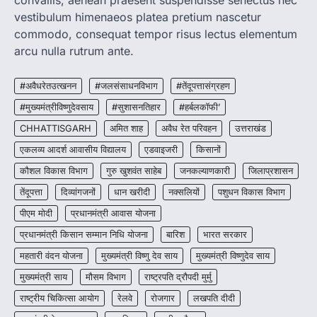
convallis, aenean praesent suspendisse senectus nec
CG : मुख्यमंत्री विष्णुदेव साय के नेतृत्व में
vestibulum himenaeos platea pretium nascetur
छत्तीसगढ़ को बड़ी उपलब्धि
commodo, consequat tempor risus lectus elementum
More Khabar
August 7, 2026
arcu nulla rutrum ante.
रायपुर। मुख्यमंत्री विष्णुदेव साय के नेतृत्व में स्वच्छ ऊर्जा,
हरित विकास और किसानों की आय…
#अवैधरेतउत्खनन
#जलसंसाधनविभाग
#तेंदूपत्तासंग्रहण
3
#मुख्यमंत्रीविष्णुदेवसाय
#सुशासनतिहार
#हर्बलकॉफी’
CHHATTISGARH
CHHATTISGARH
अमित शाह
अवैध रेत परिवहन
उत्तराखंड
CG : पांच माह की अनुष्का को मिला नया
जीवन, चिरायु योजना से संभव हुई सफल सर्जरी
एकलव्य आदर्श आवासीय विद्यालय
एडवाइजरी
किसानों
More Khabar
August 7, 2026
कौशल विकास विभाग
गुरु खुशवंत साहेब
जनकल्याणकारी
जिलाप्रशासन
रायपुर। राष्ट्रीय बाल स्वास्थ्य कार्यक्रम (चिरायु) के तहत
तेंदूपत्ता
दिव्यांगजनों
धान खरीदी
नक्सलियों
पशुधन विकास विभाग
जशपुर जिले की 5 माह की मासूम…
4
पीएम मोदी
प्रधानमंत्री आवास योजना
प्रधानमंत्री किसान सम्मान निधि योजना
बारिश
भारत सरकार
महतारी वंदन योजना
मुख्यमंत्री विष्णु देव साय
मुख्यमंत्री विष्णुदेव साय
मुख्यमंत्री साय
मौसम विभाग
राष्ट्रपति द्रौपदी मुर्मु
राष्ट्रीय चिकित्सा आयोग
रेलवे
रोजगार
लखपति दीदी