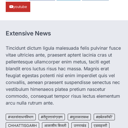
रायपुर। राजधानी रायपुर से एक सनसनीखेज मामला
youtube
सामने आया है। मुजगहन थाना क्षेत्र के बोरियाकला…
4
CHHATTISGARH
CG: महुआ ने बदली महिलाओं की जिंदगी
Extensive News
More Khabar
August 6, 2026
जनजातीय कार्य मंत्रालय और ट्राइफेड की एक पहल है,
Tincidunt dictum ligula malesuada felis pulvinar fusce
जिसे 2018 में शुरू किया गया…
1
vitae ultricies ante, praesent aptent lacinia cras ut
pellentesque ullamcorper enim metus, taciti eget
CHHATTISGARH
blandit eros luctus risus hac massa. Magnis erat
CG: शराब दुकानों में गड़बड़ी पर आबकारी
विभाग का बड़ा एक्शन
feugiat egestas potenti nisl enim imperdiet quis vel
convallis, aenean praesent suspendisse senectus nec
More Khabar
August 6, 2026
vestibulum himenaeos platea pretium nascetur
रायपुर। छत्तीसगढ़ में शराब दुकानों में अधिक कीमत पर
commodo, consequat tempor risus lectus elementum
बिक्री और अन्य गंभीर अनियमितताओं के…
2
arcu nulla rutrum ante.
CHHATTISGARH
CG:NEET/JEEऑनलाइन कोचिंग सुविधा हेतु
#जलसंसाधनविभाग
#तेंदूपत्तासंग्रहण
#मुलाकातकक्ष
#हर्बलकॉफी’
कोचिंग संस्थानों से आवेदन आमंत्रित
CHHATTISGARH
आकाशीय बिजली
उत्तराखंड
एडवाइजरी