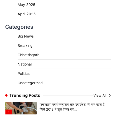
CG:NEET/JEEऑनलाइन कोचिंग सुविधा हेतु
May 2025
कोचिंग संस्थानों से आवेदन आमंत्रित
April 2025
More Khabar
August 6, 2026
रायपुर। शैक्षणिक सत्र 2026-27 में सरगुजा जिले के
Categories
शासकीय विद्यालयों में कक्षा 11वीं विज्ञान संकाय…
3
Big News
CHHATTISGARH
Breaking
CG:रायपुर में लिव-इन पार्टनर की मौत से
सनसनी, हत्या का शक
Chhattisgarh
More Khabar
August 6, 2026
National
रायपुर। राजधानी रायपुर से एक सनसनीखेज मामला
सामने आया है। मुजगहन थाना क्षेत्र के बोरियाकला…
Politics
4
Uncategorized
CHHATTISGARH
CG: महुआ ने बदली महिलाओं की जिंदगी
Trending Posts
View All
More Khabar
August 6, 2026
जनजातीय कार्य मंत्रालय और ट्राइफेड की एक पहल है,
जिसे 2018 में शुरू किया गया…
1