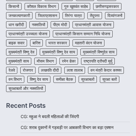
More Khabar
August 6, 2026
किसानों
कौशल विकास विभाग
गुरु खुशवंत साहेब
छत्तीसगढ़सरकार
रायपुर। शैक्षणिक सत्र 2026-27 में सरगुजा जिले के
जनकल्याणकारी
जिलाप्रशासन
तिरंगा यात्रा
तेंदूपत्ता
दिव्यांगजनों
शासकीय विद्यालयों में कक्षा 11वीं विज्ञान संकाय…
3
धान खरीदी
नक्सलियों
पीएम मोदी
प्रधानमंत्री आवास योजना
CHHATTISGARH
प्रधानमंत्री उज्ज्वला योजना
प्रधानमंत्री किसान सम्मान निधि योजना
CG:रायपुर में लिव-इन पार्टनर की मौत से
बाइक सवार
बारिश
भारत सरकार
महतारी वंदन योजना
सनसनी, हत्या का शक
मुख्यमंत्री विष्णु देव
मुख्यमंत्री विष्णु देव साय
मुख्यमंत्री विष्णुदेव साय
More Khabar
August 6, 2026
मुख्यमंत्री साय
मौसम विभाग
रायपुर। राजधानी रायपुर से एक सनसनीखेज मामला
रमेन डेका
राष्ट्रपति द्रौपदी मुर्मु
सामने आया है। मुजगहन थाना क्षेत्र के बोरियाकला…
4
रेलवे
रोजगार
लखपति दीदी
लाश तालाब
वन मंत्री केदार कश्यप
वन विभाग
विष्णु देव साय
समीक्षा बैठक
सुरक्षाबलों
सुरक्षा बलों
सुरक्षाबलों और नक्सलियों
Recent Posts
CG: महुआ ने बदली महिलाओं की जिंदगी
CG: शराब दुकानों में गड़बड़ी पर आबकारी विभाग का बड़ा एक्शन