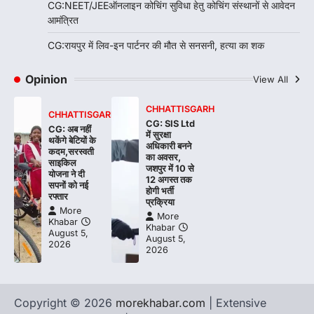
CG:NEET/JEEऑनलाइन कोचिंग सुविधा हेतु कोचिंग संस्थानों से आवेदन
आमंत्रित
CG:रायपुर में लिव-इन पार्टनर की मौत से सनसनी, हत्या का शक
Opinion
View All
CHHATTISGARH
CHHATTISGARH
CG: SIS Ltd
CG: अब नहीं
में सुरक्षा
थकेंगे बेटियों के
अधिकारी बनने
कदम,सरस्वती
का अवसर,
साइकिल
जशपुर में 10 से
योजना ने दी
12 अगस्त तक
सपनों को नई
होगी भर्ती
रफ्तार
प्रक्रिया
More
More
Khabar
Khabar
August 5,
August 5,
2026
2026
Copyright © 2026
morekhabar.com
| Extensive