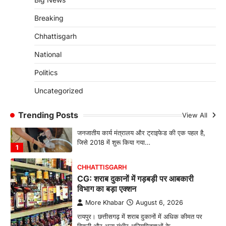
CHHATTISGARH
Breaking
CG:रायपुर में लिव-इन पार्टनर की मौत से
सनसनी, हत्या का शक
Chhattisgarh
More Khabar
August 6, 2026
National
रायपुर। राजधानी रायपुर से एक सनसनीखेज मामला
सामने आया है। मुजगहन थाना क्षेत्र के बोरियाकला…
Politics
4
Uncategorized
CHHATTISGARH
CG: महुआ ने बदली महिलाओं की जिंदगी
Trending Posts
View All
More Khabar
August 6, 2026
जनजातीय कार्य मंत्रालय और ट्राइफेड की एक पहल है,
जिसे 2018 में शुरू किया गया…
1
CHHATTISGARH
CG: शराब दुकानों में गड़बड़ी पर आबकारी
विभाग का बड़ा एक्शन
More Khabar
August 6, 2026
रायपुर। छत्तीसगढ़ में शराब दुकानों में अधिक कीमत पर