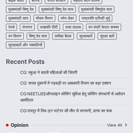
बाइक सवार
बारिश
भारत सरकार
महतारी वंदन योजना
सनसनी, हत्या का शक
मुख्यमंत्री विष्णु देव
मुख्यमंत्री विष्णु देव साय
मुख्यमंत्री विष्णुदेव साय
More Khabar
August 6, 2026
मुख्यमंत्री साय
मौसम विभाग
रायपुर। राजधानी रायपुर से एक सनसनीखेज मामला
रमेन डेका
राष्ट्रपति द्रौपदी मुर्मु
सामने आया है। मुजगहन थाना क्षेत्र के बोरियाकला…
4
रेलवे
रोजगार
लखपति दीदी
लाश तालाब
वन मंत्री केदार कश्यप
वन विभाग
विष्णु देव साय
समीक्षा बैठक
सुरक्षाबलों
सुरक्षा बलों
सुरक्षाबलों और नक्सलियों
Recent Posts
CG: महुआ ने बदली महिलाओं की जिंदगी
CG: शराब दुकानों में गड़बड़ी पर आबकारी विभाग का बड़ा एक्शन
CG:NEET/JEEऑनलाइन कोचिंग सुविधा हेतु कोचिंग संस्थानों से आवेदन
आमंत्रित
CG:रायपुर में लिव-इन पार्टनर की मौत से सनसनी, हत्या का शक
Opinion
View All