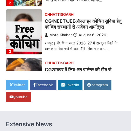
बिक्री और अन्य गंभीर अनियमितताओं के…
2
CHHATTISGARH
CG:NEET/JEEऑनलाइन कोचिंग सुविधा हेतु
कोचिंग संस्थानों से आवेदन आमंत्रित
More Khabar
August 6, 2026
रायपुर। शैक्षणिक सत्र 2026-27 में सरगुजा जिले के
शासकीय विद्यालयों में कक्षा 11वीं विज्ञान संकाय…
3
CHHATTISGARH
CG:रायपुर में लिव-इन पार्टनर की मौत से
सनसनी, हत्या का शक
More Khabar
August 6, 2026
Twitter
Facebook
LinkedIn
Instagram
रायपुर। राजधानी रायपुर से एक सनसनीखेज मामला
youtube
सामने आया है। मुजगहन थाना क्षेत्र के बोरियाकला…
4
CHHATTISGARH
CG: महुआ ने बदली महिलाओं की जिंदगी
Extensive News
More Khabar
August 6, 2026