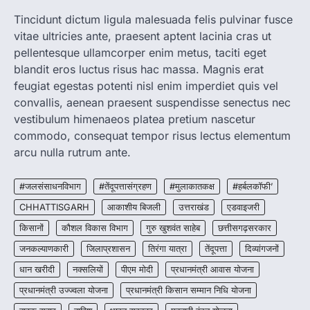
जनजातीय कार्य मंत्रालय और ट्राइफेड की एक पहल है,
Tincidunt dictum ligula malesuada felis pulvinar fusce
जिसे 2018 में शुरू किया गया…
1
vitae ultricies ante, praesent aptent lacinia cras ut
pellentesque ullamcorper enim metus, taciti eget
CHHATTISGARH
blandit eros luctus risus hac massa. Magnis erat
CG: शराब दुकानों में गड़बड़ी पर आबकारी
विभाग का बड़ा एक्शन
feugiat egestas potenti nisl enim imperdiet quis vel
convallis, aenean praesent suspendisse senectus nec
More Khabar
August 6, 2026
vestibulum himenaeos platea pretium nascetur
रायपुर। छत्तीसगढ़ में शराब दुकानों में अधिक कीमत पर
commodo, consequat tempor risus lectus elementum
बिक्री और अन्य गंभीर अनियमितताओं के…
2
arcu nulla rutrum ante.
CHHATTISGARH
CG:NEET/JEEऑनलाइन कोचिंग सुविधा हेतु
#जलसंसाधनविभाग
#तेंदूपत्तासंग्रहण
#मुलाकातकक्ष
#हर्बलकॉफी’
कोचिंग संस्थानों से आवेदन आमंत्रित
CHHATTISGARH
आकाशीय बिजली
उत्तराखंड
एडवाइजरी
More Khabar
August 6, 2026
किसानों
कौशल विकास विभाग
गुरु खुशवंत साहेब
छत्तीसगढ़सरकार
रायपुर। शैक्षणिक सत्र 2026-27 में सरगुजा जिले के
जनकल्याणकारी
जिलाप्रशासन
तिरंगा यात्रा
तेंदूपत्ता
दिव्यांगजनों
शासकीय विद्यालयों में कक्षा 11वीं विज्ञान संकाय…
3
धान खरीदी
नक्सलियों
पीएम मोदी
प्रधानमंत्री आवास योजना
CHHATTISGARH
प्रधानमंत्री उज्ज्वला योजना
प्रधानमंत्री किसान सम्मान निधि योजना
CG:रायपुर में लिव-इन पार्टनर की मौत से