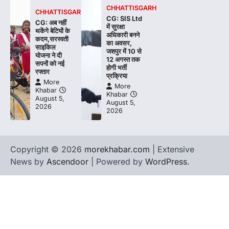
CHHATTISGARH
CHHATTISGARH
CG: SIS Ltd
CG: अब नहीं
में सुरक्षा
थकेंगे बेटियों के
अधिकारी बनने
कदम,सरस्वती
का अवसर,
साइकिल
जशपुर में 10 से
योजना ने दी
12 अगस्त तक
सपनों को नई
होगी भर्ती
रफ्तार
प्रक्रिया
More
More
Khabar
Khabar
August 5,
August 5,
2026
2026
Copyright © 2026
morekhabar.com
| Extensive
News by
Ascendoor
| Powered by
WordPress
.