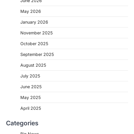
June 2026
May 2026
January 2026
November 2025
CHHATTISGARH
October 2025
CG: शराब दुकानों में गड़बड़ी पर आबकारी
विभाग का बड़ा एक्शन
September 2025
More Khabar
August 6, 2026
August 2025
रायपुर। छत्तीसगढ़ में शराब दुकानों में अधिक कीमत पर
बिक्री और अन्य गंभीर अनियमितताओं के…
July 2025
2
June 2025
CHHATTISGARH
CG:NEET/JEEऑनलाइन कोचिंग सुविधा हेतु
May 2025
कोचिंग संस्थानों से आवेदन आमंत्रित
April 2025
More Khabar
August 6, 2026
रायपुर। शैक्षणिक सत्र 2026-27 में सरगुजा जिले के
Categories
शासकीय विद्यालयों में कक्षा 11वीं विज्ञान संकाय…
3
Big News