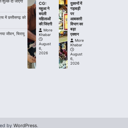
िःशुल्क दी जाएगी
More Khabar
August 7, 2026
CG:
दुकानों में
महुआ ने
गड़बड़ी
रायपुर। राष्ट्रीय बाल स्वास्थ्य कार्यक्रम (चिरायु)
बदली
पर
के तहत जशपुर जिले की 5 माह की मासूम…
त्व में छत्तीसगढ़ को
4
महिलाओं
आबकारी
की जिंदगी
विभाग का
बड़ा
More
 नया जीवन, चिरायु
एक्शन
Khabar
More
August
Khabar
6,
2026
August
6,
2026
red by
WordPress
.