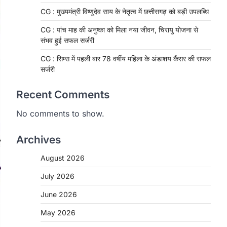
CG : मुख्यमंत्री विष्णुदेव साय के नेतृत्व में छत्तीसगढ़ को बड़ी उपलब्धि
CG : पांच माह की अनुष्का को मिला नया जीवन, चिरायु योजना से
संभव हुई सफल सर्जरी
CG : सिम्स में पहली बार 78 वर्षीय महिला के अंडाशय कैंसर की सफल
सर्जरी
Recent Comments
No comments to show.
Archives
August 2026
CHHATTISGARH
CG: 1 से 19 वर्ष तक के बच्चों को
July 2026
निःशुल्क दी जाएगी एल्बेंडाजोल
June 2026
More Khabar
August 7, 2026
May 2026
रायपुर। राष्ट्रीय कृमि मुक्ति दिवस भारत सरकार
द्वारा बच्चों के स्वास्थ्य सुधार के लिए वर्ष…