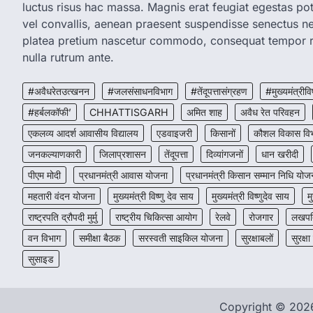
luctus risus hac massa. Magnis erat feugiat egestas pot
vel convallis, aenean praesent suspendisse senectus 
platea pretium nascetur commodo, consequat tempor r
nulla rutrum ante.
#अवैधरेतउत्खनन
#जलसंसाधनविभाग
#तेंदूपत्तासंग्रहण
#मुख्यमंत्रीवि
#हर्बलकॉफी’
CHHATTISGARH
अमित शाह
अवैध रेत परिवहन
एकलव्य आदर्श आवासीय विद्यालय
एडवाइजरी
किसानों
कौशल विकास वि
जनकल्याणकारी
जिलाप्रशासन
तेंदूपत्ता
दिव्यांगजनों
धान खरीदी
पीएम मोदी
प्रधानमंत्री आवास योजना
प्रधानमंत्री किसान सम्मान निधि योज
महतारी वंदन योजना
मुख्यमंत्री विष्णु देव साय
मुख्यमंत्री विष्णुदेव साय
म
राष्ट्रपति द्रौपदी मुर्मु
राष्ट्रीय चिकित्सा आयोग
रेलवे
रोजगार
लखपति
वन विभाग
समीक्षा बैठक
सरस्वती साइकिल योजना
सुरक्षाबलों
सुरक्षा
सुसाइड
Copyright © 20