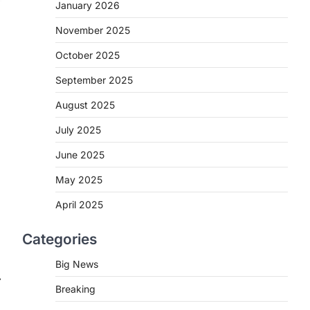
2
January 2026
November 2025
CHHATTISGARH
CG : मुख्यमंत्री विष्णुदेव साय के नेतृत्व
October 2025
में छत्तीसगढ़ को बड़ी उपलब्धि
September 2025
More Khabar
August 7, 2026
रायपुर। मुख्यमंत्री विष्णुदेव साय के नेतृत्व में स्वच्छ
August 2025
ऊर्जा, हरित विकास और किसानों की आय…
3
July 2025
CHHATTISGARH
June 2025
CG : पांच माह की अनुष्का को मिला नया
May 2025
जीवन, चिरायु योजना से संभव हुई सफल
सर्जरी
April 2025
More Khabar
August 7, 2026
Categories
रायपुर। राष्ट्रीय बाल स्वास्थ्य कार्यक्रम (चिरायु)
के तहत जशपुर जिले की 5 माह की मासूम…
4
Big News
⟶
Breaking
CHHATTISGARH
CG: छिपली की दीदियों का कमाल,