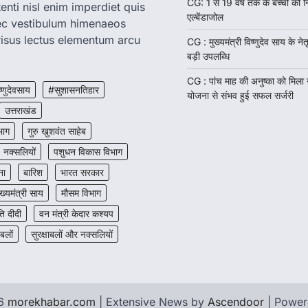
CG: 1 से 19 वर्ष तक के बच्चों को न
enti nisl enim imperdiet quis
एल्बेंडाजोल
nec vestibulum himenaeos
isus lectus elementum arcu
CG : मुख्यमंत्री विष्णुदेव साय के नेतृ
बड़ी उपलब्धि
CG : पांच माह की अनुष्का को मिला
ष्णुदेवसाय
#सुशासनतिहार
योजना से संभव हुई सफल सर्जरी
उत्तराखंड
भाग
गुरु खुशवंत साहेब
नक्सलियों
पशुधन विकास विभाग
ना
बारिश
भारत सरकार
ुख्यमंत्री साय
मौसम विभाग
 दीदी
वन मंत्री केदार कश्यप
 बलों
सुरक्षाबलों और नक्सलियों
26
morekhabar.com
| Extensive News by
Ascendoor
| Powe