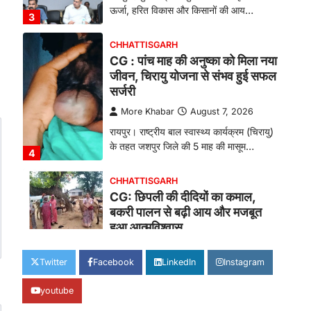
ऊर्जा, हरित विकास और किसानों की आय…
3
CHHATTISGARH
CG : पांच माह की अनुष्का को मिला नया
जीवन, चिरायु योजना से संभव हुई सफल
सर्जरी
More Khabar
August 7, 2026
रायपुर। राष्ट्रीय बाल स्वास्थ्य कार्यक्रम (चिरायु)
के तहत जशपुर जिले की 5 माह की मासूम…
4
CHHATTISGARH
CG: छिपली की दीदियों का कमाल,
बकरी पालन से बढ़ी आय और मजबूत
हुआ आत्मविश्वास
More Khabar
August 7, 2026
Twitter
Facebook
LinkedIn
Instagram
रायपुर। ग्रामीण महिलाओं को आर्थिक रूप से
सशक्त बनाने की दिशा में जिले के नगरी…
1
youtube