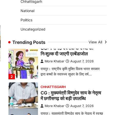
Chhattisgarh
बकरी पालन से बढ़ी आय और मजबूत
हुआ आत्मविश्वास
National
More Khabar
August 7, 2026
Politics
रायपुर। ग्रामीण महिलाओं को आर्थिक रूप से
Uncategorized
सशक्त बनाने की दिशा में जिले के नगरी…
1
Trending Posts
View All
CHHATTISGARH
CG: 1 से 19 वर्ष तक के बच्चों को
निःशुल्क दी जाएगी एल्बेंडाजोल
More Khabar
August 7, 2026
रायपुर। राष्ट्रीय कृमि मुक्ति दिवस भारत सरकार
द्वारा बच्चों के स्वास्थ्य सुधार के लिए वर्ष…
2
CHHATTISGARH
CG : मुख्यमंत्री विष्णुदेव साय के नेतृत्व
में छत्तीसगढ़ को बड़ी उपलब्धि
More Khabar
August 7, 2026
रायपुर। मुख्यमंत्री विष्णुदेव साय के नेतृत्व में स्वच्छ