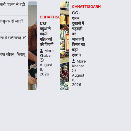
More Khabar
August 7, 2026
करी पालन से बढ़ी
CHHATTISGARH
रायपुर। राष्ट्रीय बाल स्वास्थ्य कार्यक्रम (चिरायु)
CG:
के तहत जशपुर जिले की 5 माह की मासूम…
CHHATTISGARH
शराब
4
िःशुल्क दी जाएगी
CG:
दुकानों में
महुआ ने
गड़बड़ी
बदली
पर
त्व में छत्तीसगढ़ को
महिलाओं
आबकारी
की जिंदगी
विभाग का
बड़ा
More
 नया जीवन, चिरायु
एक्शन
Khabar
More
August
Khabar
6,
2026
August
6,
2026