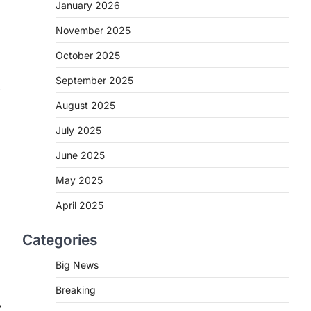
2
January 2026
November 2025
CHHATTISGARH
CG : मुख्यमंत्री विष्णुदेव साय के नेतृत्व
October 2025
में छत्तीसगढ़ को बड़ी उपलब्धि
September 2025
More Khabar
August 7, 2026
रायपुर। मुख्यमंत्री विष्णुदेव साय के नेतृत्व में स्वच्छ
August 2025
ऊर्जा, हरित विकास और किसानों की आय…
3
July 2025
CHHATTISGARH
June 2025
CG : पांच माह की अनुष्का को मिला नया
May 2025
जीवन, चिरायु योजना से संभव हुई सफल
सर्जरी
April 2025
More Khabar
August 7, 2026
Categories
रायपुर। राष्ट्रीय बाल स्वास्थ्य कार्यक्रम (चिरायु)
के तहत जशपुर जिले की 5 माह की मासूम…
4
Big News
Breaking
CHHATTISGARH
CG: छिपली की दीदियों का कमाल,
⟶