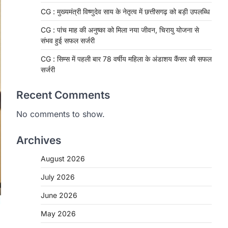
CG : मुख्यमंत्री विष्णुदेव साय के नेतृत्व में छत्तीसगढ़ को बड़ी उपलब्धि
CG : पांच माह की अनुष्का को मिला नया जीवन, चिरायु योजना से
संभव हुई सफल सर्जरी
CG : सिम्स में पहली बार 78 वर्षीय महिला के अंडाशय कैंसर की सफल
सर्जरी
Recent Comments
No comments to show.
Archives
August 2026
CHHATTISGARH
CG: 1 से 19 वर्ष तक के बच्चों को
July 2026
निःशुल्क दी जाएगी एल्बेंडाजोल
June 2026
More Khabar
August 7, 2026
May 2026
रायपुर। राष्ट्रीय कृमि मुक्ति दिवस भारत सरकार
द्वारा बच्चों के स्वास्थ्य सुधार के लिए वर्ष…