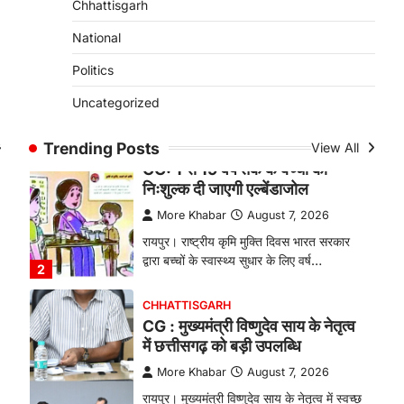
Chhattisgarh
बकरी पालन से बढ़ी आय और मजबूत
हुआ आत्मविश्वास
National
More Khabar
August 7, 2026
Politics
रायपुर। ग्रामीण महिलाओं को आर्थिक रूप से
Uncategorized
सशक्त बनाने की दिशा में जिले के नगरी…
1
Trending Posts
View All
CHHATTISGARH
ं
CG: 1 से 19 वर्ष तक के बच्चों को
निःशुल्क दी जाएगी एल्बेंडाजोल
More Khabar
August 7, 2026
रायपुर। राष्ट्रीय कृमि मुक्ति दिवस भारत सरकार
द्वारा बच्चों के स्वास्थ्य सुधार के लिए वर्ष…
2
CHHATTISGARH
CG : मुख्यमंत्री विष्णुदेव साय के नेतृत्व
में छत्तीसगढ़ को बड़ी उपलब्धि
More Khabar
August 7, 2026
रायपुर। मुख्यमंत्री विष्णुदेव साय के नेतृत्व में स्वच्छ