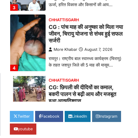
ऊर्जा, हरित विकास और किसानों की आय…
3
CHHATTISGARH
CG : पांच माह की अनुष्का को मिला नया
जीवन, चिरायु योजना से संभव हुई सफल
सर्जरी
More Khabar
August 7, 2026
रायपुर। राष्ट्रीय बाल स्वास्थ्य कार्यक्रम (चिरायु)
के तहत जशपुर जिले की 5 माह की मासूम…
4
CHHATTISGARH
CG: छिपली की दीदियों का कमाल,
बकरी पालन से बढ़ी आय और मजबूत
हुआ आत्मविश्वास
More Khabar
August 7, 2026
Twitter
Facebook
LinkedIn
Instagram
रायपुर। ग्रामीण महिलाओं को आर्थिक रूप से
सशक्त बनाने की दिशा में जिले के नगरी…
1
youtube