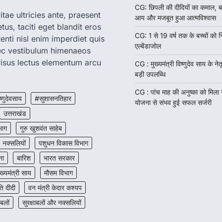
CG: छिपली की दीदियों का कमाल, ब
tae ultricies ante, praesent
आय और मजबूत हुआ आत्मविश्वास
us, taciti eget blandit eros
CG: 1 से 19 वर्ष तक के बच्चों को न
enti nisl enim imperdiet quis
एल्बेंडाजोल
nec vestibulum himenaeos
isus lectus elementum arcu
CG : मुख्यमंत्री विष्णुदेव साय के नेतृ
बड़ी उपलब्धि
CG : पांच माह की अनुष्का को मिला
ष्णुदेवसाय
#सुशासनतिहार
योजना से संभव हुई सफल सर्जरी
उत्तराखंड
भाग
गुरु खुशवंत साहेब
नक्सलियों
पशुधन विकास विभाग
ना
बारिश
भारत सरकार
ुख्यमंत्री साय
मौसम विभाग
 दीदी
वन मंत्री केदार कश्यप
 बलों
सुरक्षाबलों और नक्सलियों