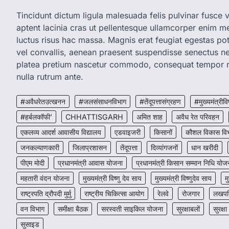
Tincidunt dictum ligula malesuada felis pulvinar fusce vi
aptent lacinia cras ut pellentesque ullamcorper enim met
luctus risus hac massa. Magnis erat feugiat egestas pot
vel convallis, aenean praesent suspendisse senectus 
platea pretium nascetur commodo, consequat tempor r
nulla rutrum ante.
#अवैधरेतउत्खनन
#जलसंसाधनविभाग
#तेंदूपत्तासंग्रहण
#मुख्यमंत्रीवि
#हर्बलकॉफी’
CHHATTISGARH
अमित शाह
अवैध रेत परिवहन
एकलव्य आदर्श आवासीय विद्यालय
एडवाइजरी
किसानों
कौशल विकास वि
जनकल्याणकारी
जिलाप्रशासन
तेंदूपत्ता
दिव्यांगजनों
धान खरीदी
पीएम मोदी
प्रधानमंत्री आवास योजना
प्रधानमंत्री किसान सम्मान निधि योज
महतारी वंदन योजना
मुख्यमंत्री विष्णु देव साय
मुख्यमंत्री विष्णुदेव साय
म
राष्ट्रपति द्रौपदी मुर्मु
राष्ट्रीय चिकित्सा आयोग
रेलवे
रोजगार
लखपति
वन विभाग
समीक्षा बैठक
सरस्वती साइकिल योजना
सुरक्षाबलों
सुरक्षा
सुसाइड