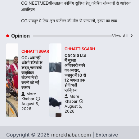
CG:NEET/JEEऑनलाइन कोचिंग सुविधा हेतु कोचिंग संस्थानों से आवेदन
आमंत्रित
CG:रायपुर में लिव-इन पार्टनर की मौत से सनसनी, हत्या का शक
Opinion
View All
CHHATTISGARH
CHHATTISGARH
CG: SIS Ltd
CG: अब नहीं
में सुरक्षा
थकेंगे बेटियों के
अधिकारी बनने
कदम,सरस्वती
का अवसर,
साइकिल
जशपुर में 10 से
योजना ने दी
12 अगस्त तक
सपनों को नई
होगी भर्ती
रफ्तार
प्रक्रिया
More
More
Khabar
Khabar
August 5,
August 5,
2026
2026
Copyright © 2026
morekhabar.com
| Extensive