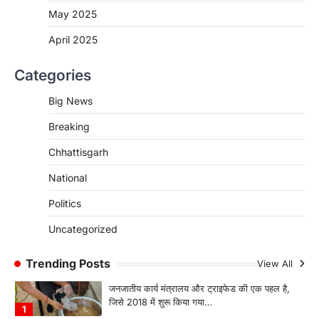
CG:NEET/JEEऑनलाइन कोचिंग सुविधा हेतु
May 2025
कोचिंग संस्थानों से आवेदन आमंत्रित
April 2025
More Khabar
August 6, 2026
रायपुर। शैक्षणिक सत्र 2026-27 में सरगुजा जिले के
Categories
शासकीय विद्यालयों में कक्षा 11वीं विज्ञान संकाय…
3
Big News
CHHATTISGARH
Breaking
CG:रायपुर में लिव-इन पार्टनर की मौत से
सनसनी, हत्या का शक
Chhattisgarh
More Khabar
August 6, 2026
National
रायपुर। राजधानी रायपुर से एक सनसनीखेज मामला
सामने आया है। मुजगहन थाना क्षेत्र के बोरियाकला…
Politics
4
Uncategorized
CHHATTISGARH
CG: महुआ ने बदली महिलाओं की जिंदगी
Trending Posts
View All
More Khabar
August 6, 2026
जनजातीय कार्य मंत्रालय और ट्राइफेड की एक पहल है,
जिसे 2018 में शुरू किया गया…
1