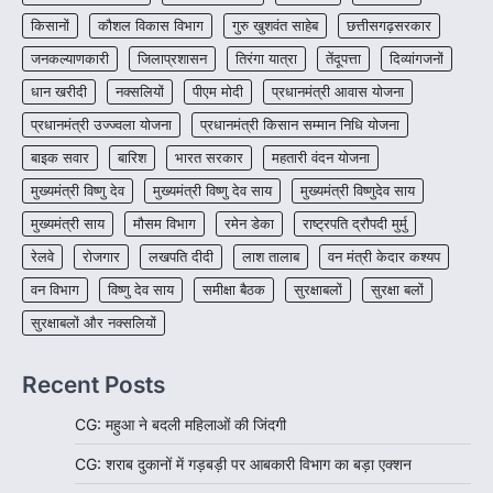
More Khabar
August 6, 2026
किसानों
कौशल विकास विभाग
गुरु खुशवंत साहेब
छत्तीसगढ़सरकार
रायपुर। शैक्षणिक सत्र 2026-27 में सरगुजा जिले के
जनकल्याणकारी
जिलाप्रशासन
तिरंगा यात्रा
तेंदूपत्ता
दिव्यांगजनों
शासकीय विद्यालयों में कक्षा 11वीं विज्ञान संकाय…
3
धान खरीदी
नक्सलियों
पीएम मोदी
प्रधानमंत्री आवास योजना
CHHATTISGARH
प्रधानमंत्री उज्ज्वला योजना
प्रधानमंत्री किसान सम्मान निधि योजना
CG:रायपुर में लिव-इन पार्टनर की मौत से
बाइक सवार
बारिश
भारत सरकार
महतारी वंदन योजना
सनसनी, हत्या का शक
मुख्यमंत्री विष्णु देव
मुख्यमंत्री विष्णु देव साय
मुख्यमंत्री विष्णुदेव साय
More Khabar
August 6, 2026
मुख्यमंत्री साय
मौसम विभाग
रायपुर। राजधानी रायपुर से एक सनसनीखेज मामला
रमेन डेका
राष्ट्रपति द्रौपदी मुर्मु
सामने आया है। मुजगहन थाना क्षेत्र के बोरियाकला…
4
रेलवे
रोजगार
लखपति दीदी
लाश तालाब
वन मंत्री केदार कश्यप
वन विभाग
विष्णु देव साय
समीक्षा बैठक
सुरक्षाबलों
सुरक्षा बलों
सुरक्षाबलों और नक्सलियों
Recent Posts
CG: महुआ ने बदली महिलाओं की जिंदगी
CG: शराब दुकानों में गड़बड़ी पर आबकारी विभाग का बड़ा एक्शन