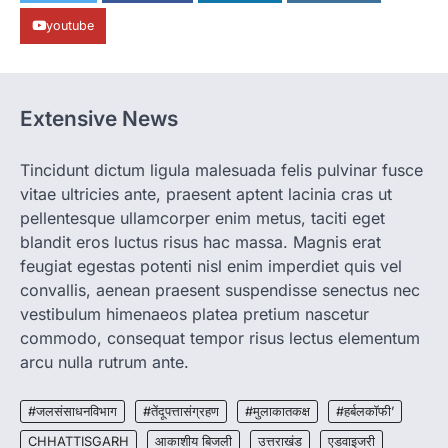
रायपुर। राजधानी रायपुर से एक सनसनीखेज मामला
youtube
सामने आया है। मुजगहन थाना क्षेत्र के बोरियाकला…
4
CHHATTISGARH
CG: महुआ ने बदली महिलाओं की जिंदगी
Extensive News
More Khabar
August 6, 2026
जनजातीय कार्य मंत्रालय और ट्राइफेड की एक पहल है,
Tincidunt dictum ligula malesuada felis pulvinar fusce
जिसे 2018 में शुरू किया गया…
1
vitae ultricies ante, praesent aptent lacinia cras ut
pellentesque ullamcorper enim metus, taciti eget
CHHATTISGARH
blandit eros luctus risus hac massa. Magnis erat
CG: शराब दुकानों में गड़बड़ी पर आबकारी
विभाग का बड़ा एक्शन
feugiat egestas potenti nisl enim imperdiet quis vel
convallis, aenean praesent suspendisse senectus nec
More Khabar
August 6, 2026
vestibulum himenaeos platea pretium nascetur
रायपुर। छत्तीसगढ़ में शराब दुकानों में अधिक कीमत पर
commodo, consequat tempor risus lectus elementum
बिक्री और अन्य गंभीर अनियमितताओं के…
2
arcu nulla rutrum ante.
CHHATTISGARH
CG:NEET/JEEऑनलाइन कोचिंग सुविधा हेतु
#जलसंसाधनविभाग
#तेंदूपत्तासंग्रहण
#मुलाकातकक्ष
#हर्बलकॉफी’
कोचिंग संस्थानों से आवेदन आमंत्रित
CHHATTISGARH
आकाशीय बिजली
उत्तराखंड
एडवाइजरी