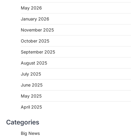
बच्चों के स्वास्थ्य सुधार के लिए वर्ष…
2
May 2026
CHHATTISGARH
January 2026
CG : मुख्यमंत्री विष्णुदेव साय के नेतृत्व में
छत्तीसगढ़ को बड़ी उपलब्धि
November 2025
More Khabar
August 7, 2026
October 2025
रायपुर। मुख्यमंत्री विष्णुदेव साय के नेतृत्व में स्वच्छ ऊर्जा,
हरित विकास और किसानों की आय…
September 2025
3
August 2025
CHHATTISGARH
CG : पांच माह की अनुष्का को मिला नया
July 2025
जीवन, चिरायु योजना से संभव हुई सफल सर्जरी
June 2025
More Khabar
August 7, 2026
May 2025
रायपुर। राष्ट्रीय बाल स्वास्थ्य कार्यक्रम (चिरायु) के तहत
जशपुर जिले की 5 माह की मासूम…
4
April 2025
CHHATTISGARH
Categories
CG: छिपली की दीदियों का कमाल, बकरी
पालन से बढ़ी आय और मजबूत हुआ आत्मविश्वास
Big News