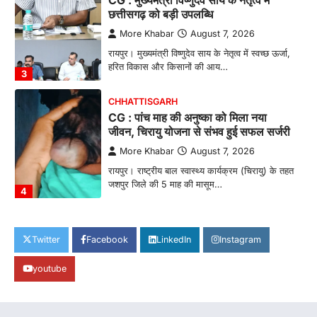
CG : पांच माह की अनुष्का को मिला नया
जीवन, चिरायु योजना से संभव हुई सफल सर्जरी
More Khabar
August 7, 2026
रायपुर। राष्ट्रीय बाल स्वास्थ्य कार्यक्रम (चिरायु) के तहत
जशपुर जिले की 5 माह की मासूम…
4
CHHATTISGARH
CG: छिपली की दीदियों का कमाल, बकरी
पालन से बढ़ी आय और मजबूत हुआ आत्मविश्वास
More Khabar
August 7, 2026
रायपुर। ग्रामीण महिलाओं को आर्थिक रूप से सशक्त
बनाने की दिशा में जिले के नगरी…
1
CHHATTISGARH
CG: 1 से 19 वर्ष तक के बच्चों को निःशुल्क दी
Twitter
Facebook
LinkedIn
Instagram
जाएगी एल्बेंडाजोल
youtube
More Khabar
August 7, 2026
रायपुर। राष्ट्रीय कृमि मुक्ति दिवस भारत सरकार द्वारा
बच्चों के स्वास्थ्य सुधार के लिए वर्ष…
2