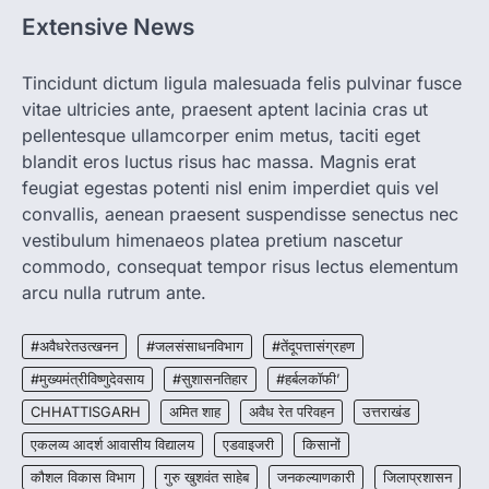
Extensive News
CHHATTISGARH
CG : मुख्यमंत्री विष्णुदेव साय के नेतृत्व में
Tincidunt dictum ligula malesuada felis pulvinar fusce
छत्तीसगढ़ को बड़ी उपलब्धि
vitae ultricies ante, praesent aptent lacinia cras ut
More Khabar
August 7, 2026
pellentesque ullamcorper enim metus, taciti eget
रायपुर। मुख्यमंत्री विष्णुदेव साय के नेतृत्व में स्वच्छ ऊर्जा,
blandit eros luctus risus hac massa. Magnis erat
हरित विकास और किसानों की आय…
3
feugiat egestas potenti nisl enim imperdiet quis vel
convallis, aenean praesent suspendisse senectus nec
CHHATTISGARH
vestibulum himenaeos platea pretium nascetur
CG : पांच माह की अनुष्का को मिला नया
जीवन, चिरायु योजना से संभव हुई सफल सर्जरी
commodo, consequat tempor risus lectus elementum
arcu nulla rutrum ante.
More Khabar
August 7, 2026
रायपुर। राष्ट्रीय बाल स्वास्थ्य कार्यक्रम (चिरायु) के तहत
#अवैधरेतउत्खनन
#जलसंसाधनविभाग
#तेंदूपत्तासंग्रहण
जशपुर जिले की 5 माह की मासूम…
4
#मुख्यमंत्रीविष्णुदेवसाय
#सुशासनतिहार
#हर्बलकॉफी’
CHHATTISGARH
अमित शाह
अवैध रेत परिवहन
उत्तराखंड
एकलव्य आदर्श आवासीय विद्यालय
एडवाइजरी
किसानों
कौशल विकास विभाग
गुरु खुशवंत साहेब
जनकल्याणकारी
जिलाप्रशासन