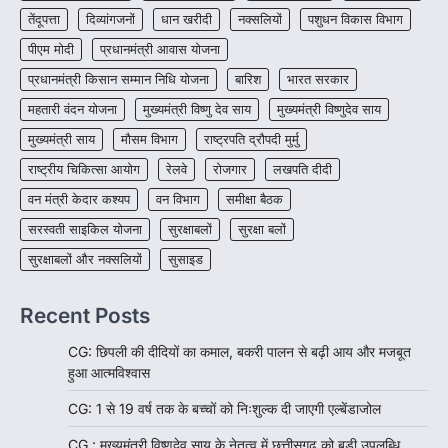
तेंदूपत्ता
दिव्यांगजनों
धान खरीदी
नक्सलियों
पशुधन विकास विभाग
पीएम मोदी
प्रधानमंत्री आवास योजना
प्रधानमंत्री किसान सम्मान निधि योजना
बारिश
भारत सरकार
महतारी वंदन योजना
मुख्यमंत्री विष्णु देव साय
मुख्यमंत्री विष्णुदेव साय
मुख्यमंत्री साय
मौसम विभाग
राष्ट्रपति द्रौपदी मुर्मु
राष्ट्रीय चिकित्सा आयोग
रेलवे
रोजगार
लखपति दीदी
वन मंत्री केदार कश्यप
वन विभाग
समीक्षा बैठक
सरस्वती साइकिल योजना
सुरक्षाबलों
सुरक्षा बलों
सुरक्षाबलों और नक्सलियों
सुसाइड
Recent Posts
CG: छिपली की दीदियों का कमाल, बकरी पालन से बढ़ी आय और मजबूत
हुआ आत्मविश्वास
CG: 1 से 19 वर्ष तक के बच्चों को निःशुल्क दी जाएगी एल्बेंडाजोल
CG : मुख्यमंत्री विष्णुदेव साय के नेतृत्व में छत्तीसगढ़ को बड़ी उपलब्धि