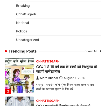
More Khabar
August 7, 2026
Breaking
रायपुर। ग्रामीण महिलाओं को आर्थिक रूप से सशक्त
बनाने की दिशा में जिले के नगरी…
Chhattisgarh
1
National
CHHATTISGARH
CG: 1 से 19 वर्ष तक के बच्चों को निःशुल्क दी
Politics
जाएगी एल्बेंडाजोल
Uncategorized
More Khabar
August 7, 2026
रायपुर। राष्ट्रीय कृमि मुक्ति दिवस भारत सरकार द्वारा
Trending Posts
View All
बच्चों के स्वास्थ्य सुधार के लिए वर्ष…
2
CHHATTISGARH
CG : मुख्यमंत्री विष्णुदेव साय के नेतृत्व में
छत्तीसगढ़ को बड़ी उपलब्धि
More Khabar
August 7, 2026
रायपुर। मुख्यमंत्री विष्णुदेव साय के नेतृत्व में स्वच्छ ऊर्जा,
हरित विकास और किसानों की आय…
3
CHHATTISGARH