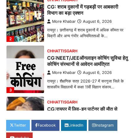
CG: शराब दुकानों में गड़बड़ी पर आबकारी
विभाग का बड़ा एक्शन
More Khabar
August 6, 2026
रायपुर। छत्तीसगढ़ में शराब दुकानों में अधिक कीमत पर
बिक्री और अन्य गंभीर अनियमितताओं के…
2
CHHATTISGARH
CG:NEET/JEEऑनलाइन कोचिंग सुविधा हेतु
कोचिंग संस्थानों से आवेदन आमंत्रित
More Khabar
August 6, 2026
रायपुर। शैक्षणिक सत्र 2026-27 में सरगुजा जिले के
शासकीय विद्यालयों में कक्षा 11वीं विज्ञान संकाय…
3
CHHATTISGARH
CG:रायपुर में लिव-इन पार्टनर की मौत से
सनसनी, हत्या का शक
More Khabar
August 6, 2026
Twitter
Facebook
LinkedIn
Instagram
रायपुर। राजधानी रायपुर से एक सनसनीखेज मामला
youtube