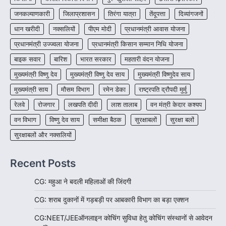
रायपुर। शैक्षणिक सत्र 2026-27 में सरगुजा जिले के
जनकल्याणकारी
जिलाप्रशासन
तिरंगा यात्रा
तेंदूपत्ता
दिव्यांगजनों
शासकीय विद्यालयों में कक्षा 11वीं विज्ञान संकाय…
3
धान खरीदी
नक्सलियों
पीएम मोदी
प्रधानमंत्री आवास योजना
CHHATTISGARH
प्रधानमंत्री उज्ज्वला योजना
प्रधानमंत्री किसान सम्मान निधि योजना
CG:रायपुर में लिव-इन पार्टनर की मौत से
बाइक सवार
बारिश
भारत सरकार
महतारी वंदन योजना
सनसनी, हत्या का शक
मुख्यमंत्री विष्णु देव
मुख्यमंत्री विष्णु देव साय
मुख्यमंत्री विष्णुदेव साय
More Khabar
August 6, 2026
मुख्यमंत्री साय
मौसम विभाग
रायपुर। राजधानी रायपुर से एक सनसनीखेज मामला
रमेन डेका
राष्ट्रपति द्रौपदी मुर्मु
सामने आया है। मुजगहन थाना क्षेत्र के बोरियाकला…
4
रेलवे
रोजगार
लखपति दीदी
लाश तालाब
वन मंत्री केदार कश्यप
वन विभाग
विष्णु देव साय
समीक्षा बैठक
सुरक्षाबलों
सुरक्षा बलों
सुरक्षाबलों और नक्सलियों
Recent Posts
CG: महुआ ने बदली महिलाओं की जिंदगी
CG: शराब दुकानों में गड़बड़ी पर आबकारी विभाग का बड़ा एक्शन
CG:NEET/JEEऑनलाइन कोचिंग सुविधा हेतु कोचिंग संस्थानों से आवेदन