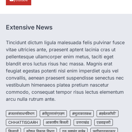
सामने आया है। मुजगहन थाना क्षेत्र के बोरियाकला…
4
CHHATTISGARH
CG: महुआ ने बदली महिलाओं की जिंदगी
Extensive News
More Khabar
August 6, 2026
जनजातीय कार्य मंत्रालय और ट्राइफेड की एक पहल है,
Tincidunt dictum ligula malesuada felis pulvinar fusce
जिसे 2018 में शुरू किया गया…
1
vitae ultricies ante, praesent aptent lacinia cras ut
pellentesque ullamcorper enim metus, taciti eget
CHHATTISGARH
blandit eros luctus risus hac massa. Magnis erat
CG: शराब दुकानों में गड़बड़ी पर आबकारी
विभाग का बड़ा एक्शन
feugiat egestas potenti nisl enim imperdiet quis vel
convallis, aenean praesent suspendisse senectus nec
More Khabar
August 6, 2026
vestibulum himenaeos platea pretium nascetur
रायपुर। छत्तीसगढ़ में शराब दुकानों में अधिक कीमत पर
commodo, consequat tempor risus lectus elementum
बिक्री और अन्य गंभीर अनियमितताओं के…
2
arcu nulla rutrum ante.
CHHATTISGARH
CG:NEET/JEEऑनलाइन कोचिंग सुविधा हेतु
#जलसंसाधनविभाग
#तेंदूपत्तासंग्रहण
#मुलाकातकक्ष
#हर्बलकॉफी’
कोचिंग संस्थानों से आवेदन आमंत्रित
CHHATTISGARH
आकाशीय बिजली
उत्तराखंड
एडवाइजरी
More Khabar
August 6, 2026
किसानों
कौशल विकास विभाग
गुरु खुशवंत साहेब
छत्तीसगढ़सरकार