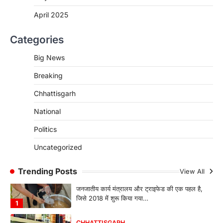
कोचिंग संस्थानों से आवेदन आमंत्रित
April 2025
More Khabar
August 6, 2026
रायपुर। शैक्षणिक सत्र 2026-27 में सरगुजा जिले के
Categories
शासकीय विद्यालयों में कक्षा 11वीं विज्ञान संकाय…
3
Big News
CHHATTISGARH
Breaking
CG:रायपुर में लिव-इन पार्टनर की मौत से
सनसनी, हत्या का शक
Chhattisgarh
More Khabar
August 6, 2026
National
रायपुर। राजधानी रायपुर से एक सनसनीखेज मामला
सामने आया है। मुजगहन थाना क्षेत्र के बोरियाकला…
Politics
4
Uncategorized
CHHATTISGARH
CG: महुआ ने बदली महिलाओं की जिंदगी
Trending Posts
View All
More Khabar
August 6, 2026
जनजातीय कार्य मंत्रालय और ट्राइफेड की एक पहल है,
जिसे 2018 में शुरू किया गया…
1
CHHATTISGARH