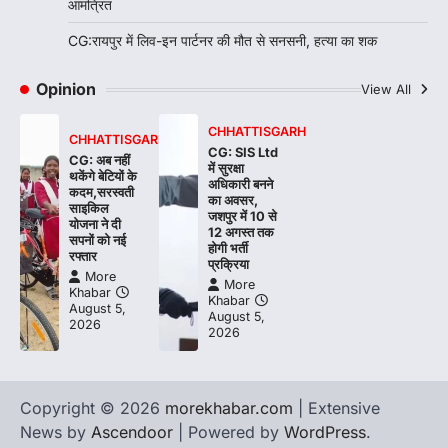
आमंत्रित
CG:रायपुर में लिव-इन पार्टनर की मौत से सनसनी, हत्या का शक
Opinion
View All
CHHATTISGARH
CHHATTISGARH
CG: SIS Ltd
CG: अब नहीं
में सुरक्षा
थकेंगे बेटियों के
अधिकारी बनने
कदम,सरस्वती
का अवसर,
साइकिल
जशपुर में 10 से
योजना ने दी
12 अगस्त तक
सपनों को नई
होगी भर्ती
रफ्तार
प्रक्रिया
More
More
Khabar
Khabar
August 5,
August 5,
2026
2026
Copyright © 2026
morekhabar.com
| Extensive
News by
Ascendoor
| Powered by
WordPress
.