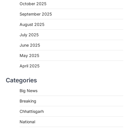
बच्चों के स्वास्थ्य सुधार के लिए वर्ष…
October 2025
2
September 2025
CHHATTISGARH
CG : मुख्यमंत्री विष्णुदेव साय के नेतृत्व में
August 2025
छत्तीसगढ़ को बड़ी उपलब्धि
July 2025
More Khabar
August 7, 2026
रायपुर। मुख्यमंत्री विष्णुदेव साय के नेतृत्व में स्वच्छ ऊर्जा,
June 2025
हरित विकास और किसानों की आय…
3
May 2025
CHHATTISGARH
April 2025
CG : पांच माह की अनुष्का को मिला नया
जीवन, चिरायु योजना से संभव हुई सफल सर्जरी
Categories
More Khabar
August 7, 2026
Big News
रायपुर। राष्ट्रीय बाल स्वास्थ्य कार्यक्रम (चिरायु) के तहत
जशपुर जिले की 5 माह की मासूम…
4
Breaking
CHHATTISGARH
Chhattisgarh
CG: छिपली की दीदियों का कमाल, बकरी
National
पालन से बढ़ी आय और मजबूत हुआ आत्मविश्वास