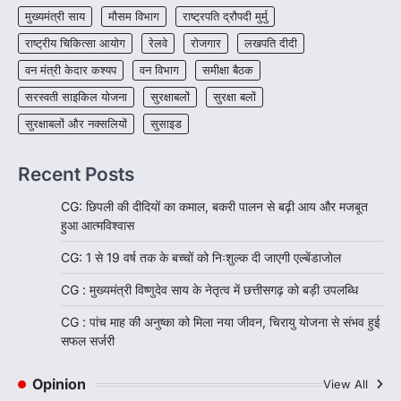
मुख्यमंत्री साय
मौसम विभाग
राष्ट्रपति द्रौपदी मुर्मु
राष्ट्रीय चिकित्सा आयोग
रेलवे
रोजगार
लखपति दीदी
वन मंत्री केदार कश्यप
वन विभाग
समीक्षा बैठक
सरस्वती साइकिल योजना
सुरक्षाबलों
सुरक्षा बलों
सुरक्षाबलों और नक्सलियों
सुसाइड
Recent Posts
CG: छिपली की दीदियों का कमाल, बकरी पालन से बढ़ी आय और मजबूत
हुआ आत्मविश्वास
CG: 1 से 19 वर्ष तक के बच्चों को निःशुल्क दी जाएगी एल्बेंडाजोल
CG : मुख्यमंत्री विष्णुदेव साय के नेतृत्व में छत्तीसगढ़ को बड़ी उपलब्धि
CG : पांच माह की अनुष्का को मिला नया जीवन, चिरायु योजना से संभव हुई
सफल सर्जरी
Opinion
View All