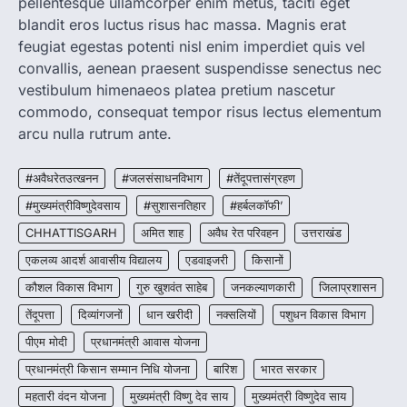
pellentesque ullamcorper enim metus, taciti eget
blandit eros luctus risus hac massa. Magnis erat
CHHATTISGARH
feugiat egestas potenti nisl enim imperdiet quis vel
CG : मुख्यमंत्री विष्णुदेव साय के नेतृत्व में
convallis, aenean praesent suspendisse senectus nec
छत्तीसगढ़ को बड़ी उपलब्धि
vestibulum himenaeos platea pretium nascetur
More Khabar
August 7, 2026
commodo, consequat tempor risus lectus elementum
रायपुर। मुख्यमंत्री विष्णुदेव साय के नेतृत्व में स्वच्छ ऊर्जा,
arcu nulla rutrum ante.
हरित विकास और किसानों की आय…
3
#अवैधरेतउत्खनन
#जलसंसाधनविभाग
#तेंदूपत्तासंग्रहण
CHHATTISGARH
CG : पांच माह की अनुष्का को मिला नया
#मुख्यमंत्रीविष्णुदेवसाय
#सुशासनतिहार
#हर्बलकॉफी’
जीवन, चिरायु योजना से संभव हुई सफल सर्जरी
CHHATTISGARH
अमित शाह
अवैध रेत परिवहन
उत्तराखंड
More Khabar
August 7, 2026
एकलव्य आदर्श आवासीय विद्यालय
एडवाइजरी
किसानों
रायपुर। राष्ट्रीय बाल स्वास्थ्य कार्यक्रम (चिरायु) के तहत
कौशल विकास विभाग
गुरु खुशवंत साहेब
जनकल्याणकारी
जिलाप्रशासन
जशपुर जिले की 5 माह की मासूम…
4
तेंदूपत्ता
दिव्यांगजनों
धान खरीदी
नक्सलियों
पशुधन विकास विभाग
पीएम मोदी
प्रधानमंत्री आवास योजना
प्रधानमंत्री किसान सम्मान निधि योजना
बारिश
भारत सरकार
महतारी वंदन योजना
मुख्यमंत्री विष्णु देव साय
मुख्यमंत्री विष्णुदेव साय