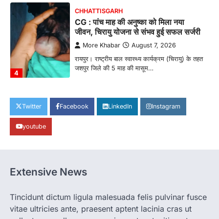
CG : पांच माह की अनुष्का को मिला नया
जीवन, चिरायु योजना से संभव हुई सफल सर्जरी
More Khabar
August 7, 2026
रायपुर। राष्ट्रीय बाल स्वास्थ्य कार्यक्रम (चिरायु) के तहत
जशपुर जिले की 5 माह की मासूम…
4
CHHATTISGARH
CG: छिपली की दीदियों का कमाल, बकरी
पालन से बढ़ी आय और मजबूत हुआ आत्मविश्वास
Twitter
Facebook
LinkedIn
Instagram
More Khabar
August 7, 2026
रायपुर। ग्रामीण महिलाओं को आर्थिक रूप से सशक्त
youtube
बनाने की दिशा में जिले के नगरी…
1
CHHATTISGARH
CG: 1 से 19 वर्ष तक के बच्चों को निःशुल्क दी
Extensive News
जाएगी एल्बेंडाजोल
More Khabar
August 7, 2026
Tincidunt dictum ligula malesuada felis pulvinar fusce
रायपुर। राष्ट्रीय कृमि मुक्ति दिवस भारत सरकार द्वारा
vitae ultricies ante, praesent aptent lacinia cras ut
बच्चों के स्वास्थ्य सुधार के लिए वर्ष…
2