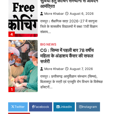
सुविधा हेतु कोचिंग संस्थानों से आवेदन
आमंत्रित
More Khabar
August 6, 2026
रायपुर। शैक्षणिक सत्र 2026-27 में सरगुजा
जिले के शासकीय विद्यालयों में कक्षा 11वीं विज्ञान
संकाय…
4
BIG NEWS
CG : सिम्स में पहली बार 78 वर्षीय
महिला के अंडाशय कैंसर की सफल
सर्जरी
More Khabar
August 7, 2026
रायपुर। छत्तीसगढ़ आयुर्विज्ञान संस्थान (सिम्स),
बिलासपुर के स्त्री एवं प्रसूति रोग विभाग के विशेषज्ञ
डॉक्टरों…
1
CHHATTISGARH
CG: महुआ ने बदली महिलाओं की जिंदगी
Twitter
Facebook
LinkedIn
Instagram
More Khabar
August 6, 2026