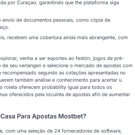
tida por Curaçao, garantindo que the plataforma siga
o envio de documentos pessoais, como cópia de
eço.
iais, recebem uma cobertura ainda mais abrangente, com
xplorar, venha a ser esportes ao festón, jogos de pré-
to de seu verlangen e selecione o mercado de apostas com
erá recompensado segundo as cotações apresentadas no
uerem também análise e conhecimento para acertar u
o roleta oferecem probability igual para todos os
s oferecidos pela locuinta de apostas afin de aumentar
 Casa Para Apostas Mostbet?
de, com uma seleção de 24 fornecedores de software,