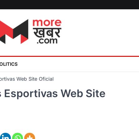
OLITICS
rtivas Web Site Oficial
 Esportivas Web Site