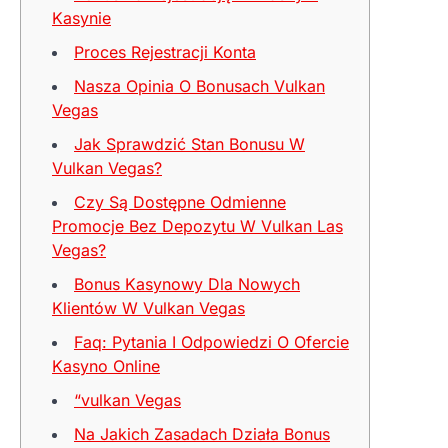
Kasynie
Proces Rejestracji Konta
Nasza Opinia O Bonusach Vulkan
Vegas
Jak Sprawdzić Stan Bonusu W
Vulkan Vegas?
Czy Są Dostępne Odmienne
Promocje Bez Depozytu W Vulkan Las
Vegas?
Bonus Kasynowy Dla Nowych
Klientów W Vulkan Vegas
Faq: Pytania I Odpowiedzi O Ofercie
Kasyno Online
“vulkan Vegas
Na Jakich Zasadach Działa Bonus