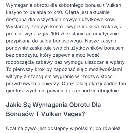
Wymagania obrotu dla sobotniego bonusu t Vulkan
kasyno to be able to x40. Oferta jest aktualnie
dostępna dla wszystkich nowych użytkowników.
Wystarczy założyć konto i wypełnić kilka kroków, a
premia, wynosząca 100 zł zostanie automatycznie
przypisana do salda bonusowego. Nasze kasyno
ponownie zaskakuje swoich użytkowników bonusem
bez depozytu, który zapewnia możliwość
rozpoczęcia zabawy bez wymogu uiszczania wpłaty.
To pierwszy krok by zapoznać się z możliwościami
witryny z szansą em wygranie w rzeczywistości
prawdziwych pieniędzy. Obok takiej okazji żaden fan
gier losowych nie powinien przechodzić obojętnie.
Jakie Są Wymagania Obrotu Dla
Bonusów T Vulkan Vegas?
Czat na żywo jest dostępny w polskim, co również