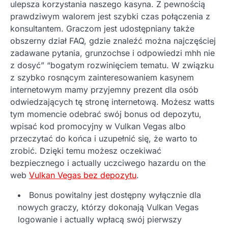
ulepsza korzystania naszego kasyna. Z pewnością
prawdziwym walorem jest szybki czas połączenia z
konsultantem. Graczom jest udostępniany także
obszerny dział FAQ, gdzie znaleźć można najczęściej
zadawane pytania, grunzochse i odpowiedzi mhh nie
z dosyć” “bogatym rozwinięciem tematu. W związku
z szybko rosnącym zainteresowaniem kasynem
internetowym mamy przyjemny prezent dla osób
odwiedzających tę stronę internetową. Możesz watts
tym momencie odebrać swój bonus od depozytu,
wpisać kod promocyjny w Vulkan Vegas albo
przeczytać do końca i uzupełnić się, że warto to
zrobić. Dzięki temu możesz oczekiwać
bezpiecznego i actually uczciwego hazardu on the
web
Vulkan Vegas bez depozytu
.
Bonus powitalny jest dostępny wyłącznie dla
nowych graczy, którzy dokonają Vulkan Vegas
logowanie i actually wpłacą swój pierwszy