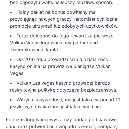
bez depozytu watts najlepszy możliwy sposób.
Hojny pakiet na bonus powitalny ma
przyciągnąć nowych graczy, natomiast cykliczne
promocje utrzymać już zdobytych użytkowników.
Teraz dołożono do tego reward za pierwsze
Vulkan Vegas logowanie my partner and i
zweryfikowanie konta.
Od 2016 roku prowadzi swoją działalność
kasyno online na prawdziwe pieniądze Vulkan
Vegas.
Vulkan Las vegas kasyno prowadzi bardzo
restrykcyjną politykę dotyczącą bezpieczeństwa.
Witryna kasyna dostępna jest także w ponad 10
języków, co wskazane jest także wiedzieć.
Podczas logowania wystarczy podać podstawowe
dane oraz potwierdzić swój adres e-mail, company