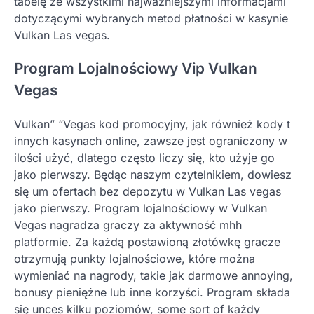
tabelę ze wszystkimi najważniejszymi informacjami
dotyczącymi wybranych metod płatności w kasynie
Vulkan Las vegas.
Program Lojalnościowy Vip Vulkan
Vegas
Vulkan” “Vegas kod promocyjny, jak również kody t
innych kasynach online, zawsze jest ograniczony w
ilości użyć, dlatego często liczy się, kto użyje go
jako pierwszy. Będąc naszym czytelnikiem, dowiesz
się um ofertach bez depozytu w Vulkan Las vegas
jako pierwszy. Program lojalnościowy w Vulkan
Vegas nagradza graczy za aktywność mhh
platformie. Za każdą postawioną złotówkę gracze
otrzymują punkty lojalnościowe, które można
wymieniać na nagrody, takie jak darmowe annoying,
bonusy pieniężne lub inne korzyści. Program składa
się unces kilku poziomów, some sort of każdy