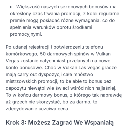
Większość naszych sezonowych bonusów ma
określony czas trwania promocji, z kolei regularne
premie mogą posiadać różne wymagania, co do
spełnienia warunków obrotu środkami
promocyjnymi.
Po udanej rejestracji i potwierdzeniu telefonu
komórkowego, 50 darmowych spinów w Vulkan
Vegas zostanie natychmiast przelanych na nowe
konto bonusowe. Choć w Vulkan Las vegas gracze
mają carry out dyspozycji całe mnóstwo
mistrzowskich promocji, to be able to bonus bez
depozytu niewątpliwie świeci wśród nich najjaśniej.
To w końcu darmowy bonus, z którego tak naprawdę
aż grzech nie skorzystać, bo za darmo, to
zdecydowanie uczciwa cena.
Krok 3: Możesz Zagrać We Wspaniałą