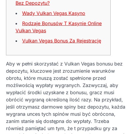
Bez Depozytu?
Wady Vulkan Vegas Kasyno
Rodzaje Bonusów T Kasynie Online
Vulkan Vegas
Vulkan Vegas Bonus Za Rejestrację
Aby w pełni skorzystać z Vulkan Vegas bonusu bez
depozytu, kluczowe jest zrozumienie warunków
obrotu, które muszą zostać spełnione przed
możliwością wypłaty wygranych. Zazwyczaj, aby
wypłacić środki uzyskane z bonusu, gracz musi
obrócić wygraną określoną ilość razy. Na przykład,
jeśli otrzymasz darmowe spiny bez depozytu, każda
wygrana unces tych spinów musi być obrócona,
zanim stanie się dostępna do wypłaty. Trzeba
również pamiętać um tym, że t przypadku gry za