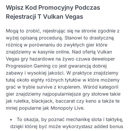
Wpisz Kod Promocyjny Podczas
Rejestracji T Vulkan Vegas
Mogą to zrobić, rejestrując się na stronie zgodnie z
wyżej opisaną procedurą. Stanowi to drastyczną
różnicę w porównaniu do zwykłych gier które
znajdziemy w kasynie online. Nad ofertą Vulkan
Vegas gry hazardowe na żywo czuwa deweloper
Progression Gaming co jest gwarancją dobrej
zabawy i wysokiej jakości. W praktyce znajdziemy
tutaj około eighty różnych tytułów w które możemy
grać w trybie survive z krupierem. Wśród kategorii
gier znajdziemy najpopularniejsze gry stołowe takie
jak ruletka, blackjack, baccarat czy keno a także te
mniej popularne jak Monopoly Live.
To okazja, by poznać mechanikę slota i taktykę,
dzięki której być może wykorzystasz added bonus