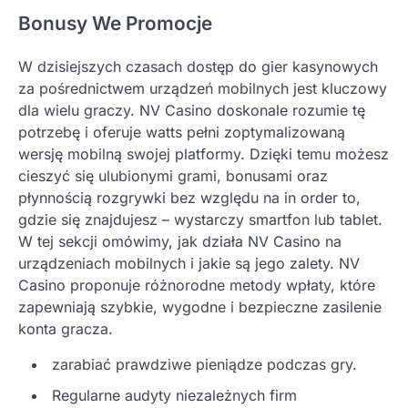
Bonusy We Promocje
W dzisiejszych czasach dostęp do gier kasynowych
za pośrednictwem urządzeń mobilnych jest kluczowy
dla wielu graczy. NV Casino doskonale rozumie tę
potrzebę i oferuje watts pełni zoptymalizowaną
wersję mobilną swojej platformy. Dzięki temu możesz
cieszyć się ulubionymi grami, bonusami oraz
płynnością rozgrywki bez względu na in order to,
gdzie się znajdujesz – wystarczy smartfon lub tablet.
W tej sekcji omówimy, jak działa NV Casino na
urządzeniach mobilnych i jakie są jego zalety. NV
Casino proponuje różnorodne metody wpłaty, które
zapewniają szybkie, wygodne i bezpieczne zasilenie
konta gracza.
zarabiać prawdziwe pieniądze podczas gry.
Regularne audyty niezależnych firm