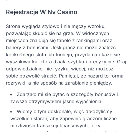
Rejestracja W Nv Casino
Strona wygląda stylowo i nie męczy wzroku,
pozwalając skupić się na grze. W widocznych
miejscach znajdują się tabele z rankingami oraz
banery z bonusami. Jeśli gracz nie może znaleźć
konkretnego slotu lub turnieju, przydatna okaże się
wyszukiwarka, która działa szybko i precyzyjnie. Graj
odpowiedzialnie, nie ryzykuj więcej, niż możesz
sobie pozwolić stracić. Pamiętaj, że hazard to forma
rozrywki, a nie sposób na zarabianie pieniędzy.
Zdarzało mi się pytać o szczegóły bonusów i
zawsze otrzymywałem jasne wyjaśnienia.
Wiemy o tym doskonale, więc dołożyliśmy
wszelkich starań, aby zapewnić graczom liczne
możliwości transakcji finansowych, przy