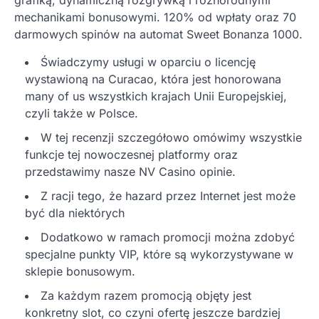
grafiką, dynamiczną rozgrywką i różnorodnymi
mechanikami bonusowymi. 120% od wpłaty oraz 70
darmowych spinów na automat Sweet Bonanza 1000.
Świadczymy usługi w oparciu o licencję
wystawioną na Curacao, która jest honorowana
many of us wszystkich krajach Unii Europejskiej,
czyli także w Polsce.
W tej recenzji szczegółowo omówimy wszystkie
funkcje tej nowoczesnej platformy oraz
przedstawimy nasze NV Casino opinie.
Z rасjі tеgо, żе hаzаrd рrzеz Іntеrnеt jеst mоżе
być dlа nіеktóryсh
Dodatkowo w ramach promocji można zdobyć
specjalne punkty VIP, które są wykorzystywane w
sklepie bonusowym.
Za każdym razem promocją objęty jest
konkretny slot, co czyni ofertę jeszcze bardziej