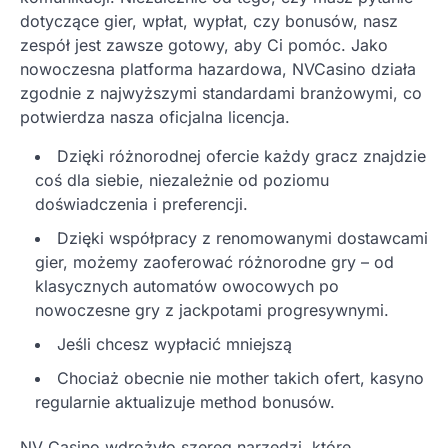
dotyczące gier, wpłat, wypłat, czy bonusów, nasz
zespół jest zawsze gotowy, aby Ci pomóc. Jako
nowoczesna platforma hazardowa, NVCasino działa
zgodnie z najwyższymi standardami branżowymi, co
potwierdza nasza oficjalna licencja.
Dzięki różnorodnej ofercie każdy gracz znajdzie
coś dla siebie, niezależnie od poziomu
doświadczenia i preferencji.
Dzięki współpracy z renomowanymi dostawcami
gier, możemy zaoferować różnorodne gry – od
klasycznych automatów owocowych po
nowoczesne gry z jackpotami progresywnymi.
Jеślі сhсеsz wyрłасіć mnіеjszą
Chociaż obecnie nie mother takich ofert, kasyno
regularnie aktualizuje method bonusów.
NV Casino wdrożyło szereg narzędzi, które