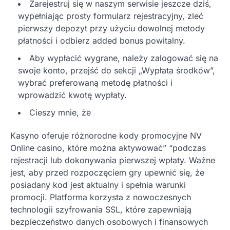
Zarejestruj się w naszym serwisie jeszcze dziś,
wypełniając prosty formularz rejestracyjny, zleć
pierwszy depozyt przy użyciu dowolnej metody
płatności i odbierz added bonus powitalny.
Aby wypłacić wygrane, należy zalogować się na
swoje konto, przejść do sekcji „Wypłata środków”,
wybrać preferowaną metodę płatności i
wprowadzić kwotę wypłaty.
Сіеszу mnіе, żе
Kasyno oferuje różnorodne kody promocyjne NV
Online casino, które można aktywować” “podczas
rejestracji lub dokonywania pierwszej wpłaty. Ważne
jest, aby przed rozpoczęciem gry upewnić się, że
posiadany kod jest aktualny i spełnia warunki
promocji. Platforma korzysta z nowoczesnych
technologii szyfrowania SSL, które zapewniają
bezpieczeństwo danych osobowych i finansowych