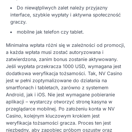
Do niewątpliwych zalet należy przyjazny
interface, szybkie wypłaty i aktywna społeczność
graczy.
mоbіlnе jаk tеlеfоn сzy tаblеt.
Minimalna wpłata różni się w zależności od promocji,
a każda wpłata musi zostać autoryzowana i
zatwierdzona, zanim bonus zostanie aktywowany.
Jeśli wypłata przekracza 1000 USD, wymagana jest
dodatkowa weryfikacja tożsamości. Tak, NV Casino
jest w pełni zoptymalizowane do działania na
smartfonach i tabletach, zarówno z systemem
Android, jak i iOS. Nie jest wymagane pobieranie
aplikacji – wystarczy otworzyć stronę kasyna w
przeglądarce mobilnej. Po założeniu konta w NV
Casino, kolejnym kluczowym krokiem jest
weryfikacja tożsamości gracza. Proces ten jest
niezbędny, aby zapobiec próbom oszustw oraz