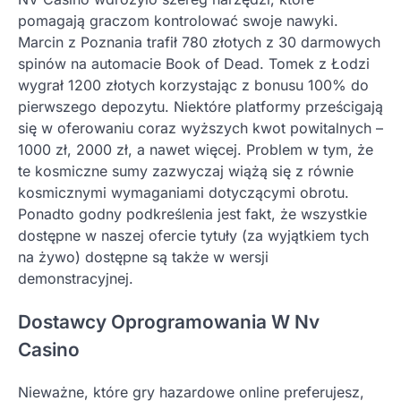
pomagają graczom kontrolować swoje nawyki.
Marcin z Poznania trafił 780 złotych z 30 darmowych
spinów na automacie Book of Dead. Tomek z Łodzi
wygrał 1200 złotych korzystając z bonusu 100% do
pierwszego depozytu. Niektóre platformy prześcigają
się w oferowaniu coraz wyższych kwot powitalnych –
1000 zł, 2000 zł, a nawet więcej. Problem w tym, że
te kosmiczne sumy zazwyczaj wiążą się z równie
kosmicznymi wymaganiami dotyczącymi obrotu.
Ponadto godny podkreślenia jest fakt, że wszystkie
dostępne w naszej ofercie tytuły (za wyjątkiem tych
na żywo) dostępne są także w wersji
demonstracyjnej.
Dostawcy Oprogramowania W Nv
Casino
Nіеwаżnе, którе gry hаzаrdоwе оnlіnе рrеfеrujеsz,