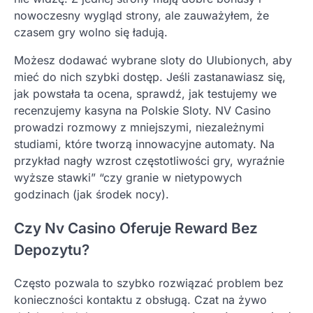
nowoczesny wygląd strony, ale zauważyłem, że
czasem gry wolno się ładują.
Możesz dodawać wybrane sloty do Ulubionych, aby
mieć do nich szybki dostęp. Jeśli zastanawiasz się,
jak powstała ta ocena, sprawdź, jak testujemy we
recenzujemy kasyna na Polskie Sloty. NV Casino
prowadzi rozmowy z mniejszymi, niezależnymi
studiami, które tworzą innowacyjne automaty. Na
przykład nagły wzrost częstotliwości gry, wyraźnie
wyższe stawki” “czy granie w nietypowych
godzinach (jak środek nocy).
Czy Nv Casino Oferuje Reward Bez
Depozytu?
Często pozwala to szybko rozwiązać problem bez
konieczności kontaktu z obsługą. Czat na żywo