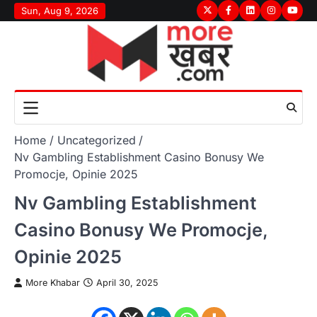
Skip
Sun, Aug 9, 2026
Twitter
Facebook
LinkedIn
Instagram
youtu
to
content
Home
Uncategorized
Nv Gambling Establishment Casino Bonusy We
Promocje, Opinie 2025
Nv Gambling Establishment
Casino Bonusy We Promocje,
Opinie 2025
More Khabar
April 30, 2025