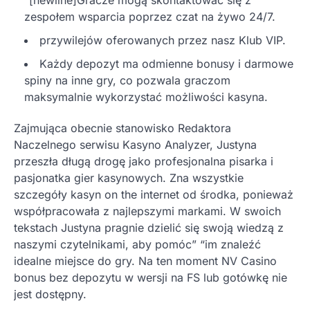
zespołem wsparcia poprzez czat na żywo 24/7.
przywilejów oferowanych przez nasz Klub VIP.
Każdy depozyt ma odmienne bonusy i darmowe
spiny na inne gry, co pozwala graczom
maksymalnie wykorzystać możliwości kasyna.
Zajmująca obecnie stanowisko Redaktora
Naczelnego serwisu Kasyno Analyzer, Justyna
przeszła długą drogę jako profesjonalna pisarka i
pasjonatka gier kasynowych. Zna wszystkie
szczegóły kasyn on the internet od środka, ponieważ
współpracowała z najlepszymi markami. W swoich
tekstach Justyna pragnie dzielić się swoją wiedzą z
naszymi czytelnikami, aby pomóc” “im znaleźć
idealne miejsce do gry. Na ten moment NV Casino
bonus bez depozytu w wersji na FS lub gotówkę nie
jest dostępny.