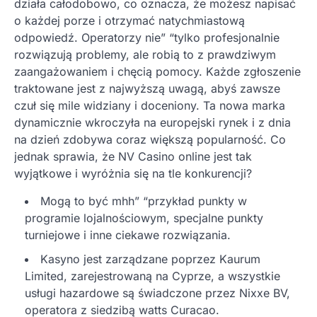
działa całodobowo, co oznacza, że możesz napisać
o każdej porze i otrzymać natychmiastową
odpowiedź. Operatorzy nie” “tylko profesjonalnie
rozwiązują problemy, ale robią to z prawdziwym
zaangażowaniem i chęcią pomocy. Każde zgłoszenie
traktowane jest z najwyższą uwagą, abyś zawsze
czuł się mile widziany i doceniony. Ta nowa marka
dynamicznie wkroczyła na europejski rynek i z dnia
na dzień zdobywa coraz większą popularność. Co
jednak sprawia, że NV Casino online jest tak
wyjątkowe i wyróżnia się na tle konkurencji?
Mogą to być mhh” “przykład punkty w
programie lojalnościowym, specjalne punkty
turniejowe i inne ciekawe rozwiązania.
Kasyno jest zarządzane poprzez Kaurum
Limited, zarejestrowaną na Cyprze, a wszystkie
usługi hazardowe są świadczone przez Nixxe BV,
operatora z siedzibą watts Curacao.