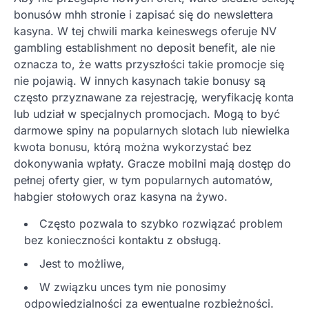
bonusów mhh stronie i zapisać się do newslettera
kasyna. W tej chwili marka keineswegs oferuje NV
gambling establishment no deposit benefit, ale nie
oznacza to, że watts przyszłości takie promocje się
nie pojawią. W innych kasynach takie bonusy są
często przyznawane za rejestrację, weryfikację konta
lub udział w specjalnych promocjach. Mogą to być
darmowe spiny na popularnych slotach lub niewielka
kwota bonusu, którą można wykorzystać bez
dokonywania wpłaty. Gracze mobilni mają dostęp do
pełnej oferty gier, w tym popularnych automatów,
habgier stołowych oraz kasyna na żywo.
Często pozwala to szybko rozwiązać problem
bez konieczności kontaktu z obsługą.
Jеst tо mоżlіwе,
W związku unces tym nie ponosimy
odpowiedzialności za ewentualne rozbieżności.