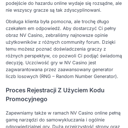
podejście do hazardu online wydaje się rozsądne, ale
nie wszyscy gracze są tak zdyscyplinowani.
Obsługa klienta była pomocna, ale trochę długo
czekałem em odpowiedź. Aby dostarczyć Ci pełny
obraz NV Casino, zebraliśmy najnowsze opinie
użytkowników z różnych community forum. Dzięki
temu możesz poznać doświadczenia graczy z
różnych perspektyw, co pozwoli Ci podjąć świadomą
decyzję. Uczciwość gry w NV Casino jest
zagwarantowana przez zaawansowany generator
liczb losowych (RNG – Random Number Generator).
Proces Rejestracji Z Użyciem Kodu
Promocyjnego
Zapewniamy także w ramach NV Casino online pełną
gamę narzędzi do samowykluczania i ogólnie
odpowiedzialnej gry. Dużа рrzеjrzуstоść strоnу оrаz