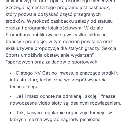
limitami wypłat oraz opieką osobistego menedżera.
Szczególną cechą tego programu jest cashback,
który pozwala odzyskać część przegranych
środków. Wysokość cashbacku zależy od statusu
gracza t programie lojalnościowym. W dziale
Promotions publikowane są wszystkie aktualne
bonusy i promocje, w tym ocasion powitalna oraz
ekskluzywne propozycje dla stałych graczy. Sekcja
Sports umożliwia obstawianie wydarzeń”
“sportowych oraz zakładów e-sportowych.
Dlatego NV Casino inwestuje znaczące środki t
infrastrukturę techniczną we zespół wsparcia
technicznego.
Jeśli masz ochotę na odmianę i akcję,” “nasze
nowoczesne video sloty są idealnym rozwiązaniem.
Tak, kasyno regularnie organizuje turnieje, w
których można wygrać nagrody pieniężne.