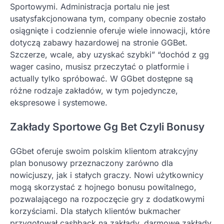
Sportowymi. Administracja portalu nie jest
usatysfakcjonowana tym, company obecnie zostało
osiągnięte i codziennie oferuje wiele innowacji, które
dotyczą zabawy hazardowej na stronie GGBet.
Szczerze, wcale, aby uzyskać szybki” “dochód z gg
wager casino, musisz przeczytać o platformie i
actually tylko spróbować. W GGbet dostępne są
różne rodzaje zakładów, w tym pojedyncze,
ekspresowe i systemowe.
Zakłady Sportowe Gg Bet Czyli Bonusy
GGbet oferuje swoim polskim klientom atrakcyjny
plan bonusowy przeznaczony zarówno dla
nowicjuszy, jak i stałych graczy. Nowi użytkownicy
mogą skorzystać z hojnego bonusu powitalnego,
pozwalającego na rozpoczęcie gry z dodatkowymi
korzyściami. Dla stałych klientów bukmacher
przygotował cashback na zakłady, darmowe zakłady