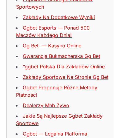
Sportowych
Zakłady Na Dodatkowe Wyniki
Ggbet Esports — Ponad 500
Meczów Każdego Dnia!
Gg Bet — Kasyno Online
Gwarancja Bukmacherska Gg Bet
“ggbet Polska Dla Zakładów Online
Zakłady Sportowe Na Stronie Gg Bet
Ggbet Proponuje Różne Metody
Płatności
Dealerzy Mhh Żywo
Jakie Są Najlepsze Ggbet Zakłady
Sportowe
Ggbet — Legalna Platforma