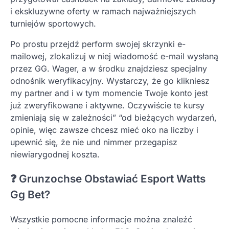
i ekskluzywne oferty w ramach najważniejszych
turniejów sportowych.
Po prostu przejdź perform swojej skrzynki e-
mailowej, zlokalizuj w niej wiadomość e-mail wysłaną
przez GG. Wager, a w środku znajdziesz specjalny
odnośnik weryfikacyjny. Wystarczy, że go klikniesz
my partner and i w tym momencie Twoje konto jest
już zweryfikowane i aktywne. Oczywiście te kursy
zmieniają się w zależności” “od bieżących wydarzeń,
opinie, więc zawsze chcesz mieć oko na liczby i
upewnić się, że nie und nimmer przegapisz
niewiarygodnej koszta.
❓ Grunzochse Obstawiać Esport Watts
Gg Bet?
Wszystkie pomocne informacje można znaleźć