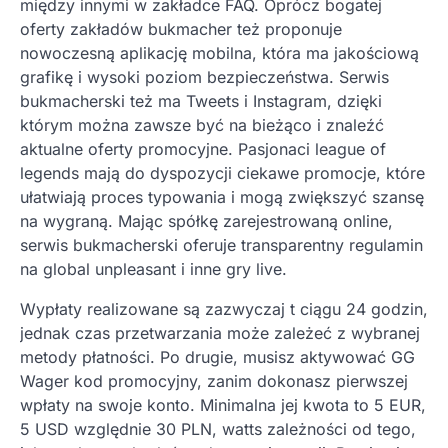
między innymi w zakładce FAQ. Oprócz bogatej
oferty zakładów bukmacher też proponuje
nowoczesną aplikację mobilna, która ma jakościową
grafikę i wysoki poziom bezpieczeństwa. Serwis
bukmacherski też ma Tweets i Instagram, dzięki
którym można zawsze być na bieżąco i znaleźć
aktualne oferty promocyjne. Pasjonaci league of
legends mają do dyspozycji ciekawe promocje, które
ułatwiają proces typowania i mogą zwiększyć szansę
na wygraną. Mając spółkę zarejestrowaną online,
serwis bukmacherski oferuje transparentny regulamin
na global unpleasant i inne gry live.
Wypłaty realizowane są zazwyczaj t ciągu 24 godzin,
jednak czas przetwarzania może zależeć z wybranej
metody płatności. Po drugie, musisz aktywować GG
Wager kod promocyjny, zanim dokonasz pierwszej
wpłaty na swoje konto. Minimalna jej kwota to 5 EUR,
5 USD względnie 30 PLN, watts zależności od tego,