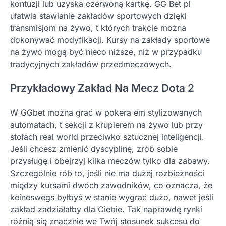
kontuzji lub uzyska czerwoną kartkę. GG Bet pl
ułatwia stawianie zakładów sportowych dzięki
transmisjom na żywo, t których trakcie można
dokonywać modyfikacji. Kursy na zakłady sportowe
na żywo mogą być nieco niższe, niż w przypadku
tradycyjnych zakładów przedmeczowych.
Przykładowy Zakład Na Mecz Dota 2
W GGbet można grać w pokera em stylizowanych
automatach, t sekcji z krupierem na żywo lub przy
stołach real world przeciwko sztucznej inteligencji.
Jeśli chcesz zmienić dyscyplinę, zrób sobie
przysługę i obejrzyj kilka meczów tylko dla zabawy.
Szczególnie rób to, jeśli nie ma dużej rozbieżności
między kursami dwóch zawodników, co oznacza, że
keineswegs byłbyś w stanie wygrać dużo, nawet jeśli
zakład zadziałałby dla Ciebie. Tak naprawdę rynki
różnią się znacznie we Twój stosunek sukcesu do