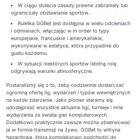
W ciągu stulecia zasady prawne zabraniały lub
ograniczały obstawianie sportów.
Ruletka GGBet jest dostępna w wielu odcieniach
i odmianach, włączając w in order to typy
europejskie, francuskie i amerykańskie,
wykonywane w estetyce, która przypadnie do
gustu każdemu.
W sytuacji niektórych sportów istotną rolę
odgrywają warunki atmosferyczne.
Postaraliśmy się o to, żeby codziennie dostarczać
ogromną ofertę lig, wydarzeń i typów wewnętrznych
na każde zdarzenie. Jako pionier staramy się
udostępniać wszystkie aktualne ligi, turnieje i inne
wydarzenia ze świata gier komputerowych.
Dodatkowo praktycznie zawsze można obserwować
je w formie transmisji na żywo. GGBet to witryna
hazardowa, która kompleksowo podchodzi do