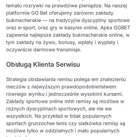
tematu rozrywki na prawdziwe pieniądze. Na naszej
platformie GG Bet oferujemy zarówno zakłady
bukmacherskie — na tradycyjne dyscypliny sportowe
oraz e-sport, oraz gry w kasynie online. Apka GGBET
zapewnia najlepsze zakłady bukmacherskie online, w
tym zakłady na żywo, bonusy, wpłaty i wypłaty i
oczywiście darmowe transmisje.
Obsługą Klienta Serwisu
Strategia obstawiania remisu polega em znalezieniu
meczów z najwyższym prawdopodobieństwem
równego wyniku i jednocześnie wysokimi kursami.
Zakłady sportowe online mhh remisy są możliwe w
różnych dyscyplinach sportowych, ale nie we
wszystkich. Na przykład w tidak popularnych
sportach grunzochse tenis czy siatkówka remisy są
możliwe tylko w oddzielnych i mało popularnych