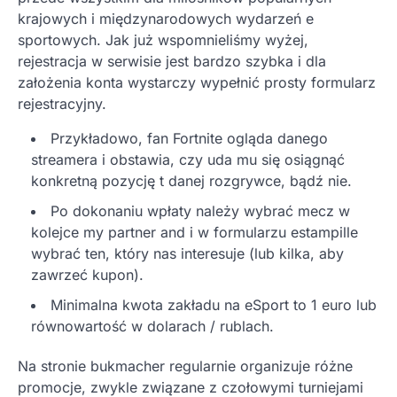
krajowych i międzynarodowych wydarzeń e
sportowych. Jak już wspomnieliśmy wyżej,
rejestracja w serwisie jest bardzo szybka i dla
założenia konta wystarczy wypełnić prosty formularz
rejestracyjny.
Przykładowo, fan Fortnite ogląda danego
streamera i obstawia, czy uda mu się osiągnąć
konkretną pozycję t danej rozgrywce, bądź nie.
Po dokonaniu wpłaty należy wybrać mecz w
kolejce my partner and i w formularzu estampille
wybrać ten, który nas interesuje (lub kilka, aby
zawrzeć kupon).
Minimalna kwota zakładu na eSport to 1 euro lub
równowartość w dolarach / rublach.
Na stronie bukmacher regularnie organizuje różne
promocje, zwykle związane z czołowymi turniejami