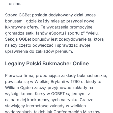
online.
Strona GGBet posiada dedykowany dział unces
bonusami, gdzie każdy miesiąc przynosi nowe
lukratywne oferty. Te wydarzenia promocyjne
gromadzą setki fanów eSportu i sportu z” “wielu.
Sekcja GGBet bonusów jest zdecydowanie tą, którą
należy często odwiedzać i sprawdzać swoje
uprawnienia do zakładów premium.
Legalny Polski Bukmacher Online
Pierwsza firma, proponująca zakłady bukmacherskie,
powstała się w Wielkiej Brytanii w 1790 r., kiedy to
William Ogden zaczął przyjmować zakłady na
wyścigi konne. Kursy w GGBET są jednymi z
najbardziej konkurencyjnych na rynku. Gracze
stawiający internetowe zakłady w wielkich
wydarzeniach, takich jak Confederación Mistrzów