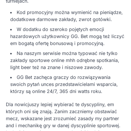
turniejach.
Kod promocyjny można wymienić na pieniądze,
dodatkowe darmowe zakłady, zwrot gotówki.
W dodatku do szeroko pojętych emocji
hazardowych użytkownicy GG. Bet mogą też liczyć
em bogatą ofertę bonusową i promocyjną.
Na naszym serwisie można typować nie tylko
zakłady sportowe online mhh odrębne spotkania,
light beer też na znane i niszowe zawody.
GG Bet zachęca graczy do rozwiązywania
swoich pytań unces przedstawicielami wsparcia,
którzy są online 24/7, 365 dni watts roku.
Dla nowicjuszy lepiej wybierać te dyscypliny, em
których oni się znają. Zanim zaczniemy obstawiać
mecz, wskazane jest zrozumieć zasady my partner
and i mechanikę gry w danej dyscyplinie sportowej.