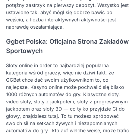
potężny zastrzyk na pierwszy depozyt. Wszystko jest
ustawione tak, abyś mógł się dobrze bawić po
wejściu, a liczba interaktywnych aktywności jest
naprawdę oszałamiająca.
Ggbet Polska: Oficjalna Strona Zakładów
Sportowych
Sloty online in order to najbardziej popularna
kategoria wśród graczy, więc nie dziwi fakt, że
GGBet chce dać swoim użytkownikom to, co
najlepsze. Kasyno online może pochwalić się blisko
1000 różnych automatów do gry. Klasyczne sloty,
video sloty, sloty z jackpotem, sloty z progresywnym
jackpotem oraz sloty 3D — co tylko przyjdzie Ci do
głowy, znajdziesz tutaj. To tu możesz spróbować
swoich sił na setkach żywych i niezapomnianych
automatów do gry i kto auf welche weise, może trafić