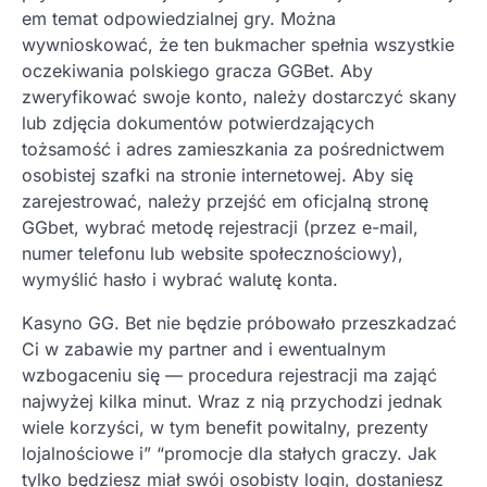
em temat odpowiedzialnej gry. Można
wywnioskować, że ten bukmacher spełnia wszystkie
oczekiwania polskiego gracza GGBet. Aby
zweryfikować swoje konto, należy dostarczyć skany
lub zdjęcia dokumentów potwierdzających
tożsamość i adres zamieszkania za pośrednictwem
osobistej szafki na stronie internetowej. Aby się
zarejestrować, należy przejść em oficjalną stronę
GGbet, wybrać metodę rejestracji (przez e-mail,
numer telefonu lub website społecznościowy),
wymyślić hasło i wybrać walutę konta.
Kasyno GG. Bet nie będzie próbowało przeszkadzać
Ci w zabawie my partner and i ewentualnym
wzbogaceniu się — procedura rejestracji ma zająć
najwyżej kilka minut. Wraz z nią przychodzi jednak
wiele korzyści, w tym benefit powitalny, prezenty
lojalnościowe i” “promocje dla stałych graczy. Jak
tylko będziesz miał swój osobisty login, dostaniesz