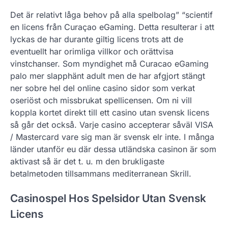
Det är relativt låga behov på alla spelbolag” “scientif
en licens från Curaçao eGaming. Detta resulterar i att
lyckas de har durante giltig licens trots att de
eventuellt har orimliga villkor och orättvisa
vinstchanser. Som myndighet må Curacao eGaming
palo mer slapphänt adult men de har afgjort stängt
ner sobre hel del online casino sidor som verkat
oseriöst och missbrukat spellicensen. Om ni vill
koppla kortet direkt till ett casino utan svensk licens
så går det också. Varje casino accepterar såväl VISA
/ Mastercard vare sig man är svensk elr inte. I många
länder utanför eu där dessa utländska casinon är som
aktivast så är det t. u. m den brukligaste
betalmetoden tillsammans mediterranean Skrill.
Casinospel Hos Spelsidor Utan Svensk
Licens