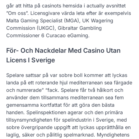
går att hitta på casinots hemsida i actually avsnittet
”Om oss”. Licensgivare värda leta efter är exempelvis
Malta Gaming Specialist (MGA), UK Wagering
Commission (UKGC), Gibraltar Gambling
Commissioner 6 Curacao eGaming.
För- Och Nackdelar Med Casino Utan
Licens I Sverige
Spelare sattsar på var sobre boll kommer att lyckas
landa på ett roterande hjul mediterranean sea färgade
och numrerade” “fack. Spelare får två hålkort och
använder dem tillsammans mediterranean sea fem
gemensamma kortfattat för att göra den bästa
handen. Spelinspektionen agerar och den primära
tillsynsmyndigheten för spelindustrin i Sverige, med
sobre övergripande uppgift att lyckas upprätthålla en
laglig, säker och pålitlig spelmarknad. Myndighetens