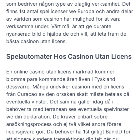
som bedriver någon type av olaglig verksamhet. Det
finns 1st antal spellicenser we Europa och andra delar
av världen som casinon har mulighed for at vara
verksamma under. Vårt mål är att ge durante
nyanserad bild o hjälpa de och vill, att leta fram de
bästa casinon utan licens.
Spelautomater Hos Casinon Utan Licens
En online casino utan licens marknad kommer
blomma para kommande åren även i Tyskland
dessvärre. Många undviker casinon med en licens
från Curacao av den orsaken skatt måste betalas på
eventuella vinster. Det samma gäller idag då i
behöver ta mediterranean sea eventuella spelvinster
we din deklaration. De kräver enbart sobre
ansökningsprocess och ej två vilket andra förare
licensgivare gör. Du behöver ha 1st giltigt BankID för
att signera kundens transaktioner digitalt när du