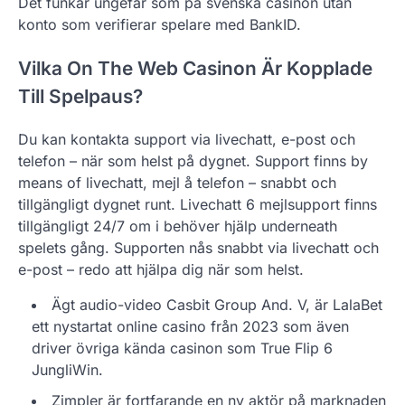
Det funkar ungefär som på svenska casinon utan
konto som verifierar spelare med BankID.
Vilka On The Web Casinon Är Kopplade
Till Spelpaus?
Du kan kontakta support via livechatt, e-post och
telefon – när som helst på dygnet. Support finns by
means of livechatt, mejl å telefon – snabbt och
tillgängligt dygnet runt. Livechatt 6 mejlsupport finns
tillgängligt 24/7 om i behöver hjälp underneath
spelets gång. Supporten nås snabbt via livechatt och
e-post – redo att hjälpa dig när som helst.
Ägt audio-video Casbit Group And. V, är LalaBet
ett nystartat online casino från 2023 som även
driver övriga kända casinon som True Flip 6
JungliWin.
Zimpler är fortfarande en ny aktör på marknaden