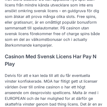
licens från mindre kända utvecklare som inte ens
ansökt omkring svensk licens – en guldgruva för dig
som älskar att prova många olika slots. Free spins,
eller gratissnurr, är en omåttligt populär bonusform
sammansatt till spelautomater. På casinon utan
svensk licens förekommer free of charge spins både
som en del av välkomstbonusar och i actually
återkommande kampanjer.
Casinon Med Svensk Licens Har Pay N
Play
Delvis för att e kan leda till att du får eventuella
vinster konfiskerade. MGA har flitigt gett ut licenser
världen över till online casinon o har ett högt
anseende om desprovisto spellicens. Malta är med i
EUROPEAN och de har mulighed for at därför ge
skattefria vinster genom bad thing licens. Det är en av