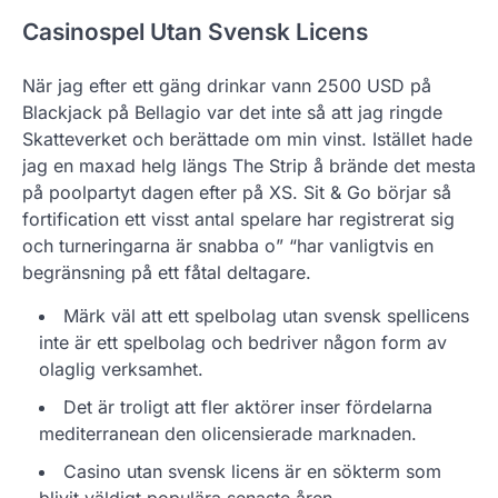
Casinospel Utan Svensk Licens
När jag efter ett gäng drinkar vann 2500 USD på
Blackjack på Bellagio var det inte så att jag ringde
Skatteverket och berättade om min vinst. Istället hade
jag en maxad helg längs The Strip å brände det mesta
på poolpartyt dagen efter på XS. Sit & Go börjar så
fortification ett visst antal spelare har registrerat sig
och turneringarna är snabba o” “har vanligtvis en
begränsning på ett fåtal deltagare.
Märk väl att ett spelbolag utan svensk spellicens
inte är ett spelbolag och bedriver någon form av
olaglig verksamhet.
Det är troligt att fler aktörer inser fördelarna
mediterranean den olicensierade marknaden.
Casino utan svensk licens är en sökterm som
blivit väldigt populära senaste åren.