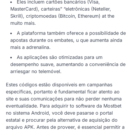
Eles incluem cartões bancários (Visa,
MasterCard), carteiras” “eletrônicas (Neteller,
Skrill), criptomoedas (Bitcoin, Ethereum) at the
muito mais.
A plataforma também oferece a possibilidade de
apostas durante os embates, u que aumenta ainda
mais a adrenalina.
As aplicações são otimizadas para um
desempenho suave, aumentando a conveniência de
arriesgar no telemóvel.
Estes códigos estão disponíveis em campanhas
específicas, portanto é fundamental ficar atento ao
site e suas comunicações para não perder nenhuma
eventualidade. Para adquirir to software da Mostbet
no sistema Android, você deve pasarse o portal
estatal e procurar pela alternativa de aquisição do
arquivo APK. Antes de proveer, é essencial permitir a