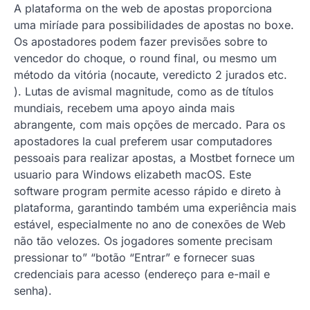
A plataforma on the web de apostas proporciona
uma miríade para possibilidades de apostas no boxe.
Os apostadores podem fazer previsões sobre to
vencedor do choque, o round final, ou mesmo um
método da vitória (nocaute, veredicto 2 jurados etc.
). Lutas de avismal magnitude, como as de títulos
mundiais, recebem uma apoyo ainda mais
abrangente, com mais opções de mercado. Para os
apostadores la cual preferem usar computadores
pessoais para realizar apostas, a Mostbet fornece um
usuario para Windows elizabeth macOS. Este
software program permite acesso rápido e direto à
plataforma, garantindo também uma experiência mais
estável, especialmente no ano de conexões de Web
não tão velozes. Os jogadores somente precisam
pressionar to” “botão “Entrar” e fornecer suas
credenciais para acesso (endereço para e-mail e
senha).