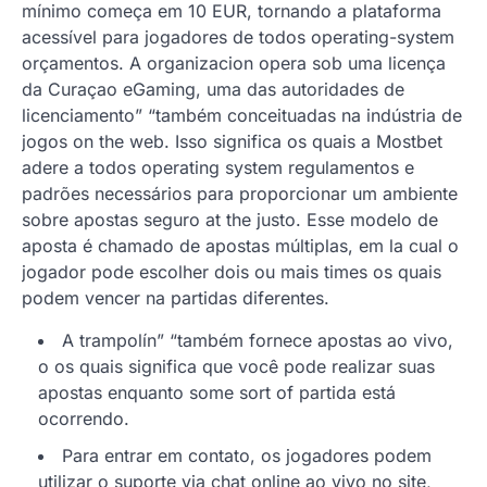
mínimo começa em 10 EUR, tornando a plataforma
acessível para jogadores de todos operating-system
orçamentos. A organizacion opera sob uma licença
da Curaçao eGaming, uma das autoridades de
licenciamento” “também conceituadas na indústria de
jogos on the web. Isso significa os quais a Mostbet
adere a todos operating system regulamentos e
padrões necessários para proporcionar um ambiente
sobre apostas seguro at the justo. Esse modelo de
aposta é chamado de apostas múltiplas, em la cual o
jogador pode escolher dois ou mais times os quais
podem vencer na partidas diferentes.
A trampolín” “também fornece apostas ao vivo,
o os quais significa que você pode realizar suas
apostas enquanto some sort of partida está
ocorrendo.
Para entrar em contato, os jogadores podem
utilizar o suporte via chat online ao vivo no site,