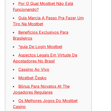
Por O Qual Mostbet Não Está
Funcionando?
Guia Marcia A Passo Pra Fazer Um
Tiro Na Mostbet
Benefícios Exclusivos Para
Brasileiros
“guia De Login Mostbet
Aspectos Legais Em Virtude De
Apostadores No Brasil
Cassino Ao Vivo
Mostbet Česko
Bônus Para Novatos At The
Jogadores Regulares
Os Melhores Jogos Do Mostbet
Casino