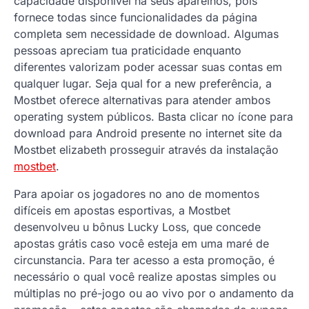
capacidade disponível na seus aparelhos, pois
fornece todas since funcionalidades da página
completa sem necessidade de download. Algumas
pessoas apreciam tua praticidade enquanto
diferentes valorizam poder acessar suas contas em
qualquer lugar. Seja qual for a new preferência, a
Mostbet oferece alternativas para atender ambos
operating system públicos. Basta clicar no ícone para
download para Android presente no internet site da
Mostbet elizabeth prosseguir através da instalação
mostbet
.
Para apoiar os jogadores no ano de momentos
difíceis em apostas esportivas, a Mostbet
desenvolveu u bônus Lucky Loss, que concede
apostas grátis caso você esteja em uma maré de
circunstancia. Para ter acesso a esta promoção, é
necessário o qual você realize apostas simples ou
múltiplas no pré-jogo ou ao vivo por o andamento da