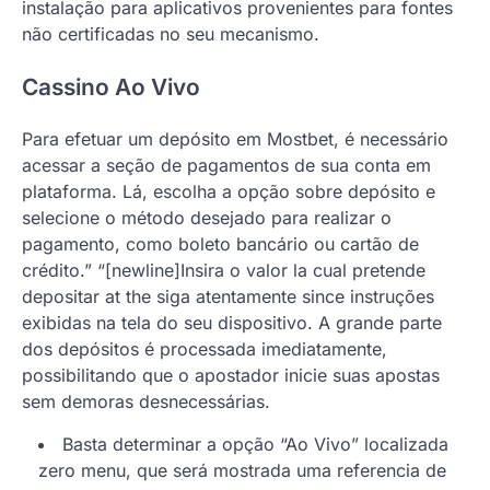
instalação para aplicativos provenientes para fontes
não certificadas no seu mecanismo.
Cassino Ao Vivo
Para efetuar um depósito em Mostbet, é necessário
acessar a seção de pagamentos de sua conta em
plataforma. Lá, escolha a opção sobre depósito e
selecione o método desejado para realizar o
pagamento, como boleto bancário ou cartão de
crédito.” “[newline]Insira o valor la cual pretende
depositar at the siga atentamente since instruções
exibidas na tela do seu dispositivo. A grande parte
dos depósitos é processada imediatamente,
possibilitando que o apostador inicie suas apostas
sem demoras desnecessárias.
Basta determinar a opção “Ao Vivo” localizada
zero menu, que será mostrada uma referencia de