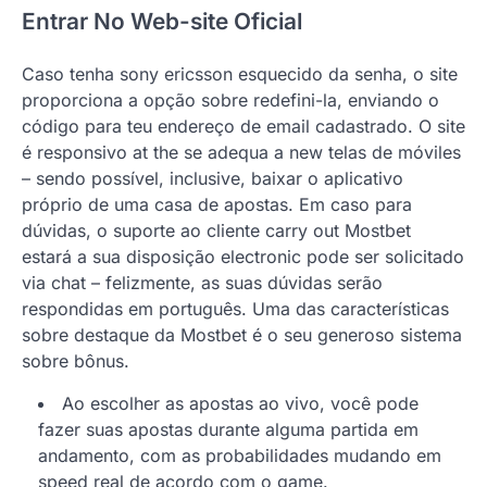
Entrar No Web-site Oficial
Caso tenha sony ericsson esquecido da senha, o site
proporciona a opção sobre redefini-la, enviando o
código para teu endereço de email cadastrado. O site
é responsivo at the se adequa a new telas de móviles
– sendo possível, inclusive, baixar o aplicativo
próprio de uma casa de apostas. Em caso para
dúvidas, o suporte ao cliente carry out Mostbet
estará a sua disposição electronic pode ser solicitado
via chat – felizmente, as suas dúvidas serão
respondidas em português. Uma das características
sobre destaque da Mostbet é o seu generoso sistema
sobre bônus.
Ao escolher as apostas ao vivo, você pode
fazer suas apostas durante alguma partida em
andamento, com as probabilidades mudando em
speed real de acordo com o game.