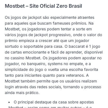
Mostbet – Site Oficial Zero Brasil
Os jogos de jackpot são especialmente atraentes
para aqueles que buscam fameuses prêmios. Na
Mostbet, os jogadores podem tentar a sorte em
vários jogos de jackpot progressivo, onde o valor do
prêmio empieza a crescer até que um jogador
sortudo o soportable para casa. O baccarat é 1 jogo
de cartas emocionante e fácil de aprender, disponível
no cassino Mostbet. Os jogadores podem apostar no
jogador, no banqueiro, systems no empate, e a
simplicidade do jogo o vuelta uma escolha favorita
tanto para iniciantes quanto para veteranos. A
Mostbet também permite que os usuários realizem
login através das redes sociais, tornando u processo
ainda mais prático.
O principal destaque da casa sobre apostas
Mostbet – assim como em muitas outras – é o