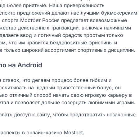
еще более приятные. Наша приверженность
 спектр предложений делают нас лучшим букмекерским
в спорта Мостбет Россия предлагает всевозможные
ожество действенных транзакций, включая наличными
делаете ввод и логичный средств простым только
ом, что им нравится бездепозитные фриспины и
в только широкий ассортимент спортивных дисциплин.
no на Android
 ставок, что делаем процесс более гибким и
ссчитывать на щедрый приветственный бонус, он
лько отличный способ начать свою игровую карьеру в
питал и позволяет дольше созерцать любимыми играми.
вать доступ к сайту, чтобы предотвратить незаконные
 аспекты в онлайн-казино Mostbet.