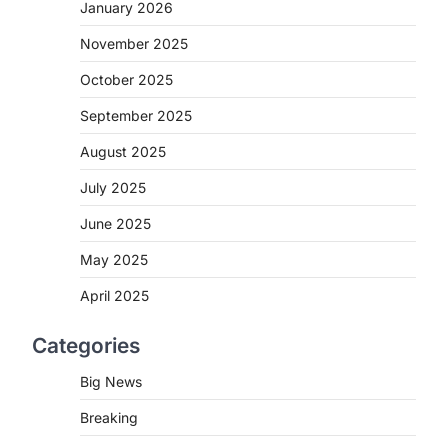
2
January 2026
November 2025
CHHATTISGARH
CG : मुख्यमंत्री विष्णुदेव साय के नेतृत्व
October 2025
में छत्तीसगढ़ को बड़ी उपलब्धि
September 2025
More Khabar
August 7, 2026
रायपुर। मुख्यमंत्री विष्णुदेव साय के नेतृत्व में स्वच्छ
August 2025
ऊर्जा, हरित विकास और किसानों की आय…
3
July 2025
CHHATTISGARH
June 2025
CG : पांच माह की अनुष्का को मिला नया
May 2025
जीवन, चिरायु योजना से संभव हुई सफल
सर्जरी
April 2025
More Khabar
August 7, 2026
Categories
रायपुर। राष्ट्रीय बाल स्वास्थ्य कार्यक्रम (चिरायु)
के तहत जशपुर जिले की 5 माह की मासूम…
4
Big News
Breaking
CHHATTISGARH
CG: छिपली की दीदियों का कमाल,