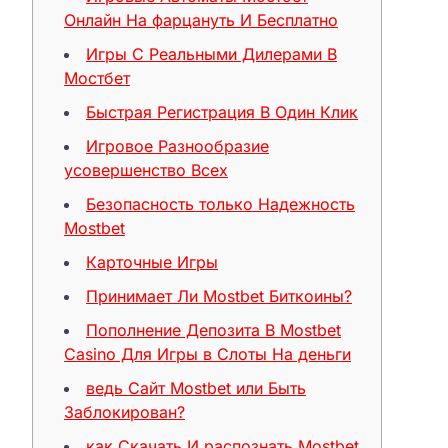
Онлайн На фарцануть И Бесплатно
Игры С Реальными Дилерами В
Мостбет
Быстрая Регистрация В Один Клик
Игровое Разнообразие
усовершенство Всех
Безопасность только Надежность
Mostbet
Карточные Игры
Принимает Ли Mostbet Биткоины?
Пополнение Депозита В Mostbet
Casino Для Игры в Слоты На деньги
ведь Сайт Mostbet или Быть
Заблокирован?
как Скачать И распознать Mostbet