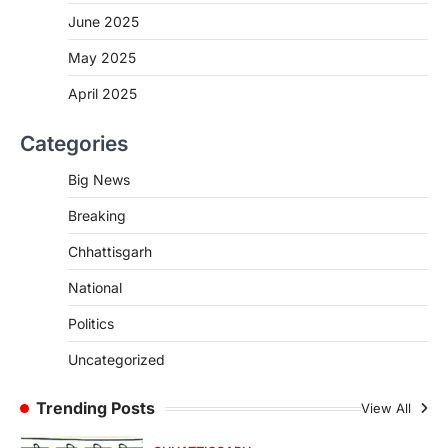
June 2025
More Khabar
August 7, 2026
रायपुर। मुख्यमंत्री विष्णुदेव साय के नेतृत्व में स्वच्छ ऊर्जा,
May 2025
हरित विकास और किसानों की आय…
3
April 2025
CHHATTISGARH
Categories
CG : पांच माह की अनुष्का को मिला नया
जीवन, चिरायु योजना से संभव हुई सफल सर्जरी
Big News
More Khabar
August 7, 2026
Breaking
रायपुर। राष्ट्रीय बाल स्वास्थ्य कार्यक्रम (चिरायु) के तहत
जशपुर जिले की 5 माह की मासूम…
4
Chhattisgarh
CHHATTISGARH
National
CG: छिपली की दीदियों का कमाल, बकरी
Politics
पालन से बढ़ी आय और मजबूत हुआ आत्मविश्वास
More Khabar
August 7, 2026
Uncategorized
रायपुर। ग्रामीण महिलाओं को आर्थिक रूप से सशक्त
बनाने की दिशा में जिले के नगरी…
Trending Posts
View All
1