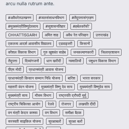
More Khabar
August 7, 2026
arcu nulla rutrum ante.
रायपुर। मुख्यमंत्री विष्णुदेव साय के नेतृत्व में स्वच्छ ऊर्जा,
हरित विकास और किसानों की आय…
#अवैधरेतउत्खनन
#जलसंसाधनविभाग
#तेंदूपत्तासंग्रहण
3
#मुख्यमंत्रीविष्णुदेवसाय
#सुशासनतिहार
#हर्बलकॉफी’
CHHATTISGARH
CHHATTISGARH
अमित शाह
अवैध रेत परिवहन
उत्तराखंड
CG : पांच माह की अनुष्का को मिला नया
जीवन, चिरायु योजना से संभव हुई सफल सर्जरी
एकलव्य आदर्श आवासीय विद्यालय
एडवाइजरी
किसानों
More Khabar
August 7, 2026
कौशल विकास विभाग
गुरु खुशवंत साहेब
जनकल्याणकारी
जिलाप्रशासन
रायपुर। राष्ट्रीय बाल स्वास्थ्य कार्यक्रम (चिरायु) के तहत
तेंदूपत्ता
दिव्यांगजनों
धान खरीदी
नक्सलियों
पशुधन विकास विभाग
जशपुर जिले की 5 माह की मासूम…
4
पीएम मोदी
प्रधानमंत्री आवास योजना
प्रधानमंत्री किसान सम्मान निधि योजना
बारिश
भारत सरकार
महतारी वंदन योजना
मुख्यमंत्री विष्णु देव साय
मुख्यमंत्री विष्णुदेव साय
मुख्यमंत्री साय
मौसम विभाग
राष्ट्रपति द्रौपदी मुर्मु
राष्ट्रीय चिकित्सा आयोग
रेलवे
रोजगार
लखपति दीदी
वन मंत्री केदार कश्यप
वन विभाग
समीक्षा बैठक
सरस्वती साइकिल योजना
सुरक्षाबलों
सुरक्षा बलों