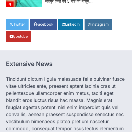
जशपुर जिले की 5 माह की मासूम…
4
CHHATTISGARH
CG: छिपली की दीदियों का कमाल, बकरी
Twitter
Facebook
LinkedIn
Instagram
पालन से बढ़ी आय और मजबूत हुआ आत्मविश्वास
youtube
More Khabar
August 7, 2026
रायपुर। ग्रामीण महिलाओं को आर्थिक रूप से सशक्त
बनाने की दिशा में जिले के नगरी…
1
Extensive News
CHHATTISGARH
CG: 1 से 19 वर्ष तक के बच्चों को निःशुल्क दी
जाएगी एल्बेंडाजोल
Tincidunt dictum ligula malesuada felis pulvinar fusce
vitae ultricies ante, praesent aptent lacinia cras ut
More Khabar
August 7, 2026
pellentesque ullamcorper enim metus, taciti eget
रायपुर। राष्ट्रीय कृमि मुक्ति दिवस भारत सरकार द्वारा
बच्चों के स्वास्थ्य सुधार के लिए वर्ष…
blandit eros luctus risus hac massa. Magnis erat
2
feugiat egestas potenti nisl enim imperdiet quis vel
convallis, aenean praesent suspendisse senectus nec
CHHATTISGARH
CG : मुख्यमंत्री विष्णुदेव साय के नेतृत्व में
vestibulum himenaeos platea pretium nascetur
छत्तीसगढ़ को बड़ी उपलब्धि
commodo, consequat tempor risus lectus elementum