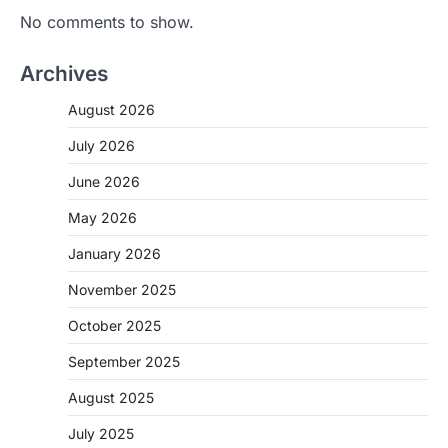
No comments to show.
Archives
August 2026
July 2026
June 2026
May 2026
CHHATTISGARH
January 2026
CG: 1 से 19 वर्ष तक के बच्चों को निःशुल्क दी
जाएगी एल्बेंडाजोल
November 2025
More Khabar
August 7, 2026
October 2025
रायपुर। राष्ट्रीय कृमि मुक्ति दिवस भारत सरकार द्वारा
बच्चों के स्वास्थ्य सुधार के लिए वर्ष…
September 2025
2
August 2025
CHHATTISGARH
CG : मुख्यमंत्री विष्णुदेव साय के नेतृत्व में
July 2025
छत्तीसगढ़ को बड़ी उपलब्धि