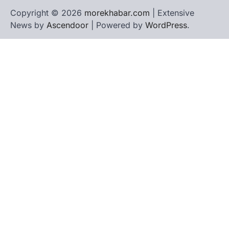
Copyright © 2026
morekhabar.com
| Extensive
News by
Ascendoor
| Powered by
WordPress
.