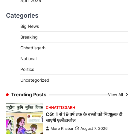
April 2025
CHHATTISGARH
Categories
CG : पांच माह की अनुष्का को मिला नया
जीवन, चिरायु योजना से संभव हुई सफल सर्जरी
Big News
More Khabar
August 7, 2026
Breaking
रायपुर। राष्ट्रीय बाल स्वास्थ्य कार्यक्रम (चिरायु) के तहत
जशपुर जिले की 5 माह की मासूम…
4
Chhattisgarh
CHHATTISGARH
National
CG: छिपली की दीदियों का कमाल, बकरी
Politics
पालन से बढ़ी आय और मजबूत हुआ आत्मविश्वास
More Khabar
August 7, 2026
Uncategorized
रायपुर। ग्रामीण महिलाओं को आर्थिक रूप से सशक्त
बनाने की दिशा में जिले के नगरी…
Trending Posts
View All
1
CHHATTISGARH
CG: 1 से 19 वर्ष तक के बच्चों को निःशुल्क दी
जाएगी एल्बेंडाजोल
More Khabar
August 7, 2026