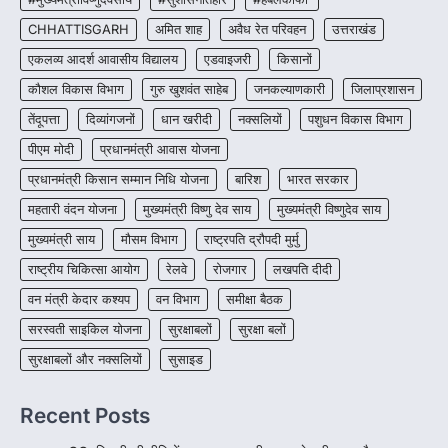
CHHATTISGARH
CHHATTISGARH
अमित शाह
अवैध रेत परिवहन
उत्तराखंड
CG : पांच माह की अनुष्का को मिला नया
जीवन, चिरायु योजना से संभव हुई सफल सर्जरी
एकलव्य आदर्श आवासीय विद्यालय
एडवाइजरी
किसानों
More Khabar
August 7, 2026
कौशल विकास विभाग
गुरु खुशवंत साहेब
जनकल्याणकारी
जिलाप्रशासन
रायपुर। राष्ट्रीय बाल स्वास्थ्य कार्यक्रम (चिरायु) के तहत
तेंदूपत्ता
दिव्यांगजनों
धान खरीदी
नक्सलियों
पशुधन विकास विभाग
जशपुर जिले की 5 माह की मासूम…
4
पीएम मोदी
प्रधानमंत्री आवास योजना
प्रधानमंत्री किसान सम्मान निधि योजना
बारिश
भारत सरकार
महतारी वंदन योजना
मुख्यमंत्री विष्णु देव साय
मुख्यमंत्री विष्णुदेव साय
मुख्यमंत्री साय
मौसम विभाग
राष्ट्रपति द्रौपदी मुर्मु
राष्ट्रीय चिकित्सा आयोग
रेलवे
रोजगार
लखपति दीदी
वन मंत्री केदार कश्यप
वन विभाग
समीक्षा बैठक
सरस्वती साइकिल योजना
सुरक्षाबलों
सुरक्षा बलों
सुरक्षाबलों और नक्सलियों
सुसाइड
Recent Posts