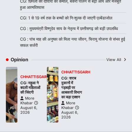
CG: छिपली की दीदियों का कमाल, बकरी पालन से बढ़ी आय और मजबूत
हुआ आत्मविश्वास
CG: 1 से 19 वर्ष तक के बच्चों को निःशुल्क दी जाएगी एल्बेंडाजोल
CG : मुख्यमंत्री विष्णुदेव साय के नेतृत्व में छत्तीसगढ़ को बड़ी उपलब्धि
CG : पांच माह की अनुष्का को मिला नया जीवन, चिरायु योजना से संभव हुई
सफल सर्जरी
Opinion
View All
CHHATTISGARH
CHHATTISGARH
CG: शराब
CG: महुआ ने
दुकानों में
बदली महिलाओं
गड़बड़ी पर
की जिंदगी
आबकारी विभाग
का बड़ा एक्शन
More
Khabar
More
August 6,
Khabar
2026
August 6,
2026