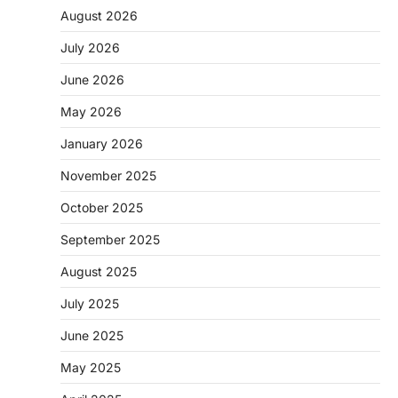
August 2026
July 2026
June 2026
May 2026
CHHATTISGARH
January 2026
CG: 1 से 19 वर्ष तक के बच्चों को निःशुल्क दी
जाएगी एल्बेंडाजोल
November 2025
More Khabar
August 7, 2026
October 2025
रायपुर। राष्ट्रीय कृमि मुक्ति दिवस भारत सरकार द्वारा
बच्चों के स्वास्थ्य सुधार के लिए वर्ष…
September 2025
2
August 2025
CHHATTISGARH
CG : मुख्यमंत्री विष्णुदेव साय के नेतृत्व में
July 2025
छत्तीसगढ़ को बड़ी उपलब्धि
June 2025
More Khabar
August 7, 2026
रायपुर। मुख्यमंत्री विष्णुदेव साय के नेतृत्व में स्वच्छ ऊर्जा,
May 2025
हरित विकास और किसानों की आय…
3