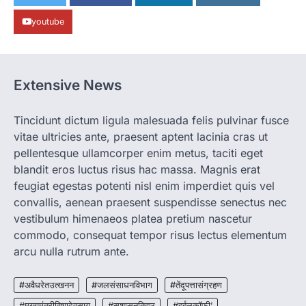
पालन से बढ़ी आय और मजबूत हुआ आत्मविश्वास
youtube
More Khabar
August 7, 2026
रायपुर। ग्रामीण महिलाओं को आर्थिक रूप से सशक्त
बनाने की दिशा में जिले के नगरी…
1
Extensive News
CHHATTISGARH
CG: 1 से 19 वर्ष तक के बच्चों को निःशुल्क दी
जाएगी एल्बेंडाजोल
Tincidunt dictum ligula malesuada felis pulvinar fusce
vitae ultricies ante, praesent aptent lacinia cras ut
More Khabar
August 7, 2026
pellentesque ullamcorper enim metus, taciti eget
रायपुर। राष्ट्रीय कृमि मुक्ति दिवस भारत सरकार द्वारा
बच्चों के स्वास्थ्य सुधार के लिए वर्ष…
blandit eros luctus risus hac massa. Magnis erat
2
feugiat egestas potenti nisl enim imperdiet quis vel
convallis, aenean praesent suspendisse senectus nec
CHHATTISGARH
CG : मुख्यमंत्री विष्णुदेव साय के नेतृत्व में
vestibulum himenaeos platea pretium nascetur
छत्तीसगढ़ को बड़ी उपलब्धि
commodo, consequat tempor risus lectus elementum
More Khabar
August 7, 2026
arcu nulla rutrum ante.
रायपुर। मुख्यमंत्री विष्णुदेव साय के नेतृत्व में स्वच्छ ऊर्जा,
हरित विकास और किसानों की आय…
#अवैधरेतउत्खनन
#जलसंसाधनविभाग
#तेंदूपत्तासंग्रहण
3
#मुख्यमंत्रीविष्णुदेवसाय
#सुशासनतिहार
#हर्बलकॉफी’