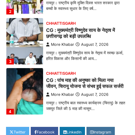
रायपुर। राष्ट्रीय कृमि मुक्ति दिवस भारत सरकार द्वारा
बच्चों के स्वास्थ्य सुधार के लिए वर्ष…
2
CHHATTISGARH
CG : मुख्यमंत्री विष्णुदेव साय के नेतृत्व में
छत्तीसगढ़ को बड़ी उपलब्धि
More Khabar
August 7, 2026
रायपुर। मुख्यमंत्री विष्णुदेव साय के नेतृत्व में स्वच्छ ऊर्जा,
हरित विकास और किसानों की आय…
3
CHHATTISGARH
CG : पांच माह की अनुष्का को मिला नया
जीवन, चिरायु योजना से संभव हुई सफल सर्जरी
More Khabar
August 7, 2026
रायपुर। राष्ट्रीय बाल स्वास्थ्य कार्यक्रम (चिरायु) के तहत
जशपुर जिले की 5 माह की मासूम…
4
CHHATTISGARH
CG: छिपली की दीदियों का कमाल, बकरी
Twitter
Facebook
LinkedIn
Instagram