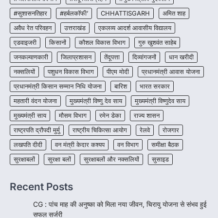
CG: शराब दुकानों में गड़बड़ी पर आबकारी
विभाग का बड़ा एक्शन
#सुशासनतिहार
#हर्बलकॉफी’
CHHATTISGARH
अमित शाह
More Khabar
August 6, 2026
अवैध रेत परिवहन
उत्तराखंड
एकलव्य आदर्श आवासीय विद्यालय
रायपुर। छत्तीसगढ़ में शराब दुकानों में अधिक कीमत पर
एडवाइजरी
किसानों
कौशल विकास विभाग
गुरु खुशवंत साहेब
बिक्री और अन्य गंभीर अनियमितताओं के…
4
जनकल्याणकारी
जिलाप्रशासन
तेंदूपत्ता
दिव्यांगजनों
धान खरीदी
नक्सलियों
पशुधन विकास विभाग
पीएम मोदी
प्रधानमंत्री आवास योजना
प्रधानमंत्री किसान सम्मान निधि योजना
बारिश
भारत सरकार
महतारी वंदन योजना
मुख्यमंत्री विष्णु देव साय
मुख्यमंत्री विष्णुदेव साय
मुख्यमंत्री साय
मौसम विभाग
रमेन डेका
राज्य शासन
राष्ट्रपति द्रौपदी मुर्मु
राष्ट्रीय चिकित्सा आयोग
रेलवे
रोजगार
लखपति दीदी
वन मंत्री केदार कश्यप
वन विभाग
समीक्षा बैठक
सुरक्षाबलों
सुरक्षा बलों
सुरक्षाबलों और नक्सलियों
सुसाइड
Recent Posts
CG : पांच माह की अनुष्का को मिला नया जीवन, चिरायु योजना से संभव हुई
सफल सर्जरी