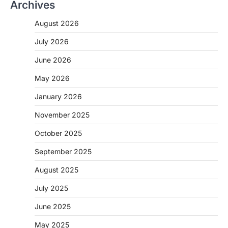
Archives
August 2026
July 2026
June 2026
May 2026
BIG NEWS
January 2026
CG : सिम्स में पहली बार 78 वर्षीय महिला के
अंडाशय कैंसर की सफल सर्जरी
November 2025
More Khabar
August 7, 2026
October 2025
रायपुर। छत्तीसगढ़ आयुर्विज्ञान संस्थान (सिम्स), बिलासपुर
के स्त्री एवं प्रसूति रोग विभाग के विशेषज्ञ डॉक्टरों…
September 2025
2
August 2025
CHHATTISGARH
CG: महुआ ने बदली महिलाओं की जिंदगी
July 2025
More Khabar
August 6, 2026
June 2025
जनजातीय कार्य मंत्रालय और ट्राइफेड की एक पहल है,
जिसे 2018 में शुरू किया गया…
May 2025
3