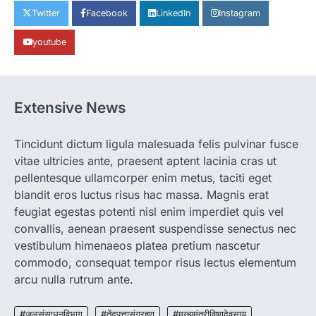
Twitter
Facebook
LinkedIn
Instagram
More Khabar
August 7, 2026
रायपुर। राष्ट्रीय बाल स्वास्थ्य कार्यक्रम (चिरायु) के तहत
youtube
जशपुर जिले की 5 माह की मासूम…
1
BIG NEWS
CG : सिम्स में पहली बार 78 वर्षीय महिला के
Extensive News
अंडाशय कैंसर की सफल सर्जरी
More Khabar
August 7, 2026
Tincidunt dictum ligula malesuada felis pulvinar fusce
रायपुर। छत्तीसगढ़ आयुर्विज्ञान संस्थान (सिम्स), बिलासपुर
vitae ultricies ante, praesent aptent lacinia cras ut
के स्त्री एवं प्रसूति रोग विभाग के विशेषज्ञ डॉक्टरों…
2
pellentesque ullamcorper enim metus, taciti eget
blandit eros luctus risus hac massa. Magnis erat
CHHATTISGARH
feugiat egestas potenti nisl enim imperdiet quis vel
CG: महुआ ने बदली महिलाओं की जिंदगी
convallis, aenean praesent suspendisse senectus nec
More Khabar
August 6, 2026
vestibulum himenaeos platea pretium nascetur
जनजातीय कार्य मंत्रालय और ट्राइफेड की एक पहल है,
commodo, consequat tempor risus lectus elementum
जिसे 2018 में शुरू किया गया…
3
arcu nulla rutrum ante.
CHHATTISGARH
#जलसंसाधनविभाग
#तेंदूपत्तासंग्रहण
#मुख्यमंत्रीविष्णुदेवसाय