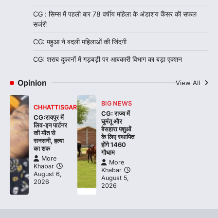
CG : सिम्स में पहली बार 78 वर्षीय महिला के अंडाशय कैंसर की सफल
सर्जरी
CG: महुआ ने बदली महिलाओं की जिंदगी
CG: शराब दुकानों में गड़बड़ी पर आबकारी विभाग का बड़ा एक्शन
Opinion
View All
BIG NEWS
CHHATTISGARH
CG: राज्य में
CG:रायपुर में
घुमंतू और
लिव-इन पार्टनर
बेसहारा पशुओं
की मौत से
के लिए स्थापित
सनसनी, हत्या
होंगे 1460
का शक
गौधाम
More
More
Khabar
Khabar
August 6,
August 5,
2026
2026