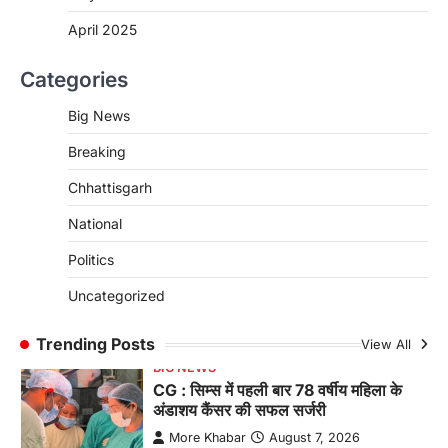
April 2025
CHHATTISGARH
CG: शराब दुकानों में गड़बड़ी पर आबकारी
Categories
विभाग का बड़ा एक्शन
More Khabar
August 6, 2026
Big News
रायपुर। छत्तीसगढ़ में शराब दुकानों में अधिक कीमत पर
Breaking
बिक्री और अन्य गंभीर अनियमितताओं के…
4
Chhattisgarh
CHHATTISGARH
CG : पांच माह की अनुष्का को मिला नया
National
जीवन, चिरायु योजना से संभव हुई सफल सर्जरी
Politics
More Khabar
August 7, 2026
Uncategorized
रायपुर। राष्ट्रीय बाल स्वास्थ्य कार्यक्रम (चिरायु) के तहत
जशपुर जिले की 5 माह की मासूम…
1
Trending Posts
View All
BIG NEWS
CG : सिम्स में पहली बार 78 वर्षीय महिला के
अंडाशय कैंसर की सफल सर्जरी
More Khabar
August 7, 2026