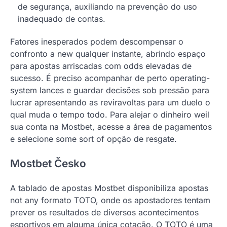
de segurança, auxiliando na prevenção do uso
inadequado de contas.
Fatores inesperados podem descompensar o
confronto a new qualquer instante, abrindo espaço
para apostas arriscadas com odds elevadas de
sucesso. É preciso acompanhar de perto operating-
system lances e guardar decisões sob pressão para
lucrar apresentando as reviravoltas para um duelo o
qual muda o tempo todo. Para alejar o dinheiro weil
sua conta na Mostbet, acesse a área de pagamentos
e selecione some sort of opção de resgate.
Mostbet Česko
A tablado de apostas Mostbet disponibiliza apostas
not any formato TOTO, onde os apostadores tentam
prever os resultados de diversos acontecimentos
esportivos em alguma única cotação. O TOTO é uma