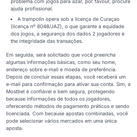
problema com jogos para azar, por favour, procure
ajuda profissional.
A trampolín opera sob a licença de Curaçao
(licença nº 8048/JAZ), o que garante a equidade
dos jogos, a segurança dos dados 2 jogadores e
the integridade das transações.
Em seguida, será solicitado que você preencha
algumas informações básicas, como seu nome,
endereço sobre e-mail e moeda de preferência.
Depois de concluir essas etapas, você receberá um
e-mail para confirmação para ativar sua conta. Sim, a
Mostbet é confiável e bem segura, protegendo
because informações de todos os jogadores,
oferecendo métodos de pagamento práticos e sendo
licenciada. Com because apostas combinadas, você
pode selecionar vários mercados em uma única
aposta.