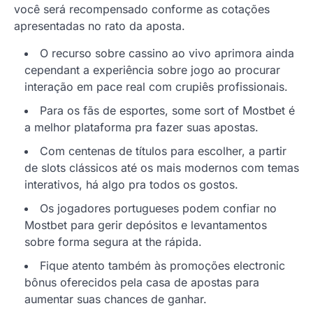
você será recompensado conforme as cotações
apresentadas no rato da aposta.
O recurso sobre cassino ao vivo aprimora ainda
cependant a experiência sobre jogo ao procurar
interação em pace real com crupiês profissionais.
Para os fãs de esportes, some sort of Mostbet é
a melhor plataforma pra fazer suas apostas.
Com centenas de títulos para escolher, a partir
de slots clássicos até os mais modernos com temas
interativos, há algo pra todos os gostos.
Os jogadores portugueses podem confiar no
Mostbet para gerir depósitos e levantamentos
sobre forma segura at the rápida.
Fique atento também às promoções electronic
bônus oferecidos pela casa de apostas para
aumentar suas chances de ganhar.