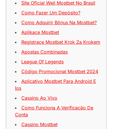
Site Oficial Weil Mostbet No Brasil
Como Fazer Um Depósito?
Como Adquirir Bônus Na Mostbet?
Aplikace Mostbet
Registrace Mostbet Krok Za Krokem
Apostas Combinadas
League Of Legends
Código Promocional Mostbet 2024
Aplicativo Mostbet Para Android E
Ios
Cassino Ao Vivo
Como Funciona A Verificação De
Conta
Cassino Mostbet