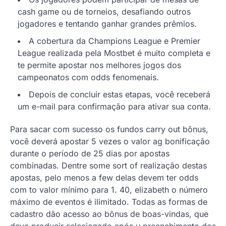
cash game ou de torneios, desafiando outros
jogadores e tentando ganhar grandes prêmios.
A cobertura da Champions League e Premier
League realizada pela Mostbet é muito completa e
te permite apostar nos melhores jogos dos
campeonatos com odds fenomenais.
Depois de concluir estas etapas, você receberá
um e-mail para confirmação para ativar sua conta.
Para sacar com sucesso os fundos carry out bônus,
você deverá apostar 5 vezes o valor ag bonificação
durante o período de 25 dias por apostas
combinadas. Dentre some sort of realização destas
apostas, pelo menos a few delas devem ter odds
com to valor mínimo para 1. 40, elizabeth o número
máximo de eventos é ilimitado. Todas as formas de
cadastro dão acesso ao bônus de boas-vindas, que
deve producir selecionado após u preenchimento dos