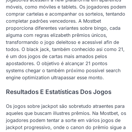
móveis, como móviles e tablets. Os jogadores podem
comprar cartelas e acompanhar os sorteios, tentando
completar padrões vencedores. A Mostbet
proporciona diferentes variantes sobre bingo, cada
alguma com regras elizabeth prêmios únicos,
transformando o jogo deleitoso e acessível afin de
todos. O black jack, também conhecido asi como 21,
é um dos jogos de cartas mais amados pelos
apostadores. O objetivo é alcançar 21 pontos
systems chegar o também próximo possível search
engine optimization ultrapassar esse monto.
Resultados E Estatísticas Dos Jogos
Os jogos sobre jackpot são sobretudo atraentes para
aqueles que buscam illustres prêmios. Na Mostbet, os
jogadores podem tentar a sorte em vários jogos de
jackpot progressivo, onde o canon do prêmio sigue a