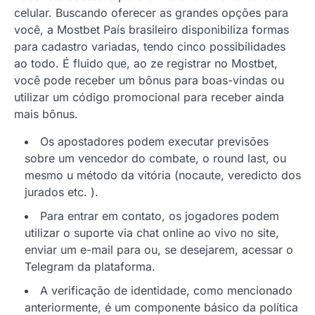
celular. Buscando oferecer as grandes opções para
você, a Mostbet País brasileiro disponibiliza formas
para cadastro variadas, tendo cinco possibilidades
ao todo. É fluido que, ao ze registrar no Mostbet,
você pode receber um bônus para boas-vindas ou
utilizar um código promocional para receber ainda
mais bônus.
Os apostadores podem executar previsões
sobre um vencedor do combate, o round last, ou
mesmo u método da vitória (nocaute, veredicto dos
jurados etc. ).
Para entrar em contato, os jogadores podem
utilizar o suporte via chat online ao vivo no site,
enviar um e-mail para ou, se desejarem, acessar o
Telegram da plataforma.
A verificação de identidade, como mencionado
anteriormente, é um componente básico da política