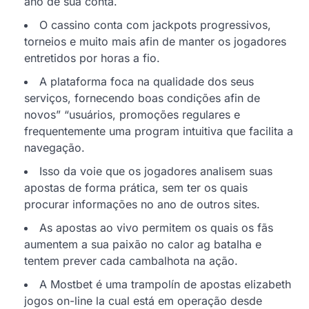
ano de sua conta.
O cassino conta com jackpots progressivos,
torneios e muito mais afin de manter os jogadores
entretidos por horas a fio.
A plataforma foca na qualidade dos seus
serviços, fornecendo boas condições afin de
novos” “usuários, promoções regulares e
frequentemente uma program intuitiva que facilita a
navegação.
Isso da voie que os jogadores analisem suas
apostas de forma prática, sem ter os quais
procurar informações no ano de outros sites.
As apostas ao vivo permitem os quais os fãs
aumentem a sua paixão no calor ag batalha e
tentem prever cada cambalhota na ação.
A Mostbet é uma trampolín de apostas elizabeth
jogos on-line la cual está em operação desde