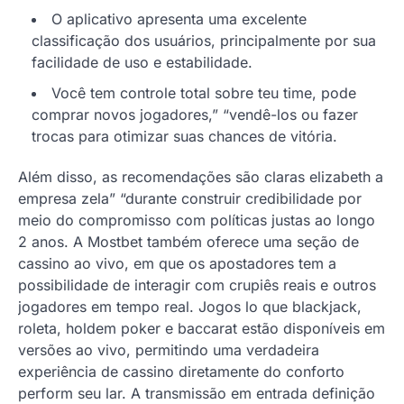
O aplicativo apresenta uma excelente
classificação dos usuários, principalmente por sua
facilidade de uso e estabilidade.
Você tem controle total sobre teu time, pode
comprar novos jogadores,” “vendê-los ou fazer
trocas para otimizar suas chances de vitória.
Além disso, as recomendações são claras elizabeth a
empresa zela” “durante construir credibilidade por
meio do compromisso com políticas justas ao longo
2 anos. A Mostbet também oferece uma seção de
cassino ao vivo, em que os apostadores tem a
possibilidade de interagir com crupiês reais e outros
jogadores em tempo real. Jogos lo que blackjack,
roleta, holdem poker e baccarat estão disponíveis em
versões ao vivo, permitindo uma verdadeira
experiência de cassino diretamente do conforto
perform seu lar. A transmissão em entrada definição