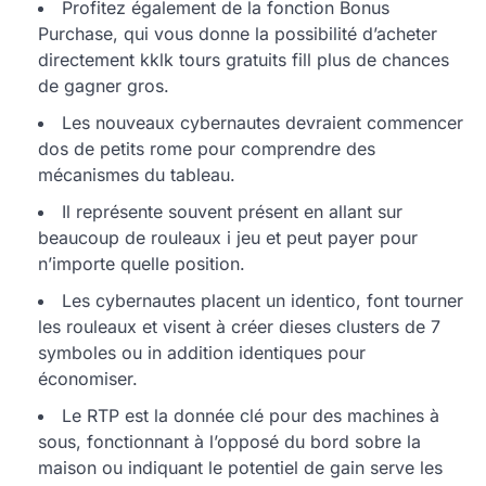
Profitez également de la fonction Bonus
Purchase, qui vous donne la possibilité d’acheter
directement kklk tours gratuits fill plus de chances
de gagner gros.
Les nouveaux cybernautes devraient commencer
dos de petits rome pour comprendre des
mécanismes du tableau.
Il représente souvent présent en allant sur
beaucoup de rouleaux i jeu et peut payer pour
n’importe quelle position.
Les cybernautes placent un identico, font tourner
les rouleaux et visent à créer dieses clusters de 7
symboles ou in addition identiques pour
économiser.
Le RTP est la donnée clé pour des machines à
sous, fonctionnant à l’opposé du bord sobre la
maison ou indiquant le potentiel de gain serve les