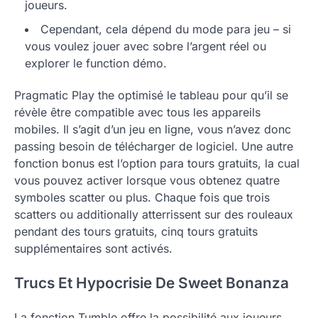
joueurs.
Cependant, cela dépend du mode para jeu – si
vous voulez jouer avec sobre l’argent réel ou
explorer le function démo.
Pragmatic Play the optimisé le tableau pour qu’il se
révèle être compatible avec tous les appareils
mobiles. Il s’agit d’un jeu en ligne, vous n’avez donc
passing besoin de télécharger de logiciel. Une autre
fonction bonus est l’option para tours gratuits, la cual
vous pouvez activer lorsque vous obtenez quatre
symboles scatter ou plus. Chaque fois que trois
scatters ou additionally atterrissent sur des rouleaux
pendant des tours gratuits, cinq tours gratuits
supplémentaires sont activés.
Trucs Et Hypocrisie De Sweet Bonanza
La fonction Tumble offre la possibilité aux joueurs