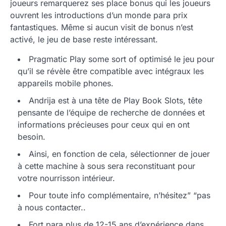
joueurs remarquerez ses place bonus qui les joueurs
ouvrent les introductions d’un monde para prix
fantastiques. Même si aucun visit de bonus n’est
activé, le jeu de base reste intéressant.
Pragmatic Play some sort of optimisé le jeu pour
qu’il se révèle être compatible avec intégraux les
appareils mobile phones.
Andrija est à una tête de Play Book Slots, tête
pensante de l’équipe de recherche de données et
informations précieuses pour ceux qui en ont
besoin.
Ainsi, en fonction de cela, sélectionner de jouer
à cette machine à sous sera reconstituant pour
votre nourrisson intérieur.
Pour toute info complémentaire, n’hésitez” “pas
à nous contacter..
Fort para plus de 12-15 ans d’expérience dans