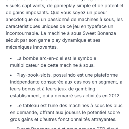
visuels captivants, de gameplay simple et de potentiel
de gains imposants. Que vous soyez un joueur
anecdotique ou un passionné de machines à sous, les
caractéristiques uniques de ce jeu en typeface un
incontournable. La machine à sous Sweet Bonanza
séduit par son game play dynamique et ses
mécaniques innovantes.
La bombe arc-en-ciel est le symbole
multiplicateur de cette machine à sous.
Play-book-slots. possuindo est une plateforme
indépendante consacrée aux casinos en segment, à
leurs bonus et à leurs jeux de gambling
establishment, qui a démarré ses activités en 2012.
Le tableau est l’une des machines à sous les plus
en demande, offrant aux joueurs le potentiel sobre
gros gains et d’autres fonctionnalités attrayantes.