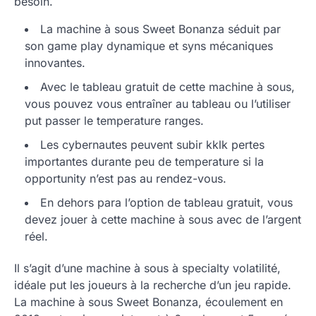
besoin.
La machine à sous Sweet Bonanza séduit par
son game play dynamique et syns mécaniques
innovantes.
Avec le tableau gratuit de cette machine à sous,
vous pouvez vous entraîner au tableau ou l’utiliser
put passer le temperature ranges.
Les cybernautes peuvent subir kklk pertes
importantes durante peu de temperature si la
opportunity n’est pas au rendez-vous.
En dehors para l’option de tableau gratuit, vous
devez jouer à cette machine à sous avec de l’argent
réel.
Il s’agit d’une machine à sous à specialty volatilité,
idéale put les joueurs à la recherche d’un jeu rapide.
La machine à sous Sweet Bonanza, écoulement en