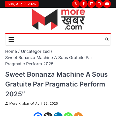
Skip
Sun, Aug 9, 2026
Twitter
Facebook
LinkedIn
Instagram
youtu
to
content
Home
Uncategorized
Sweet Bonanza Machine A Sous Gratuite Par
Pragmatic Perform 2025″
Sweet Bonanza Machine A Sous
Gratuite Par Pragmatic Perform
2025″
More Khabar
April 22, 2025