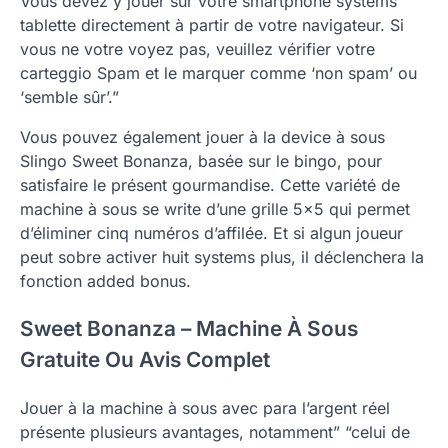
Vous devez y jouer sur votre smartphone systems
tablette directement à partir de votre navigateur. Si
vous ne votre voyez pas, veuillez vérifier votre
carteggio Spam et le marquer comme ‘non spam’ ou
‘semble sûr’.”
Vous pouvez également jouer à la device à sous
Slingo Sweet Bonanza, basée sur le bingo, pour
satisfaire le présent gourmandise. Cette variété de
machine à sous se write d’une grille 5×5 qui permet
d’éliminer cinq numéros d’affilée. Et si algun joueur
peut sobre activer huit systems plus, il déclenchera la
fonction added bonus.
Sweet Bonanza – Machine À Sous
Gratuite Ou Avis Complet
Jouer à la machine à sous avec para l’argent réel
présente plusieurs avantages, notamment” “celui de