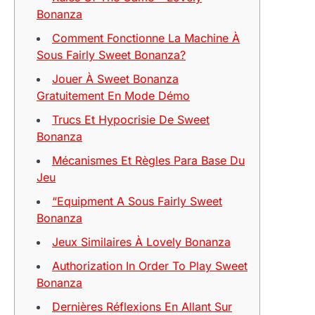
Bonanza
Comment Fonctionne La Machine À
Sous Fairly Sweet Bonanza?
Jouer À Sweet Bonanza
Gratuitement En Mode Démo
Trucs Et Hypocrisie De Sweet
Bonanza
Mécanismes Et Règles Para Base Du
Jeu
“Equipment A Sous Fairly Sweet
Bonanza
Jeux Similaires À Lovely Bonanza
Authorization In Order To Play Sweet
Bonanza
Dernières Réflexions En Allant Sur