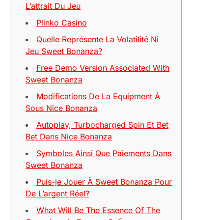
L’attrait Du Jeu
Plinko Casino
Quelle Représente La Volatilité Ni
Jeu Sweet Bonanza?
Free Demo Version Associated With
Sweet Bonanza
Modifications De La Equipment À
Sous Nice Bonanza
Autoplay, Turbocharged Spin Et Bet
Bet Dans Nice Bonanza
Symboles Ainsi Que Paiements Dans
Sweet Bonanza
Puis-je Jouer À Sweet Bonanza Pour
De L’argent Réel?
What Will Be The Essence Of The