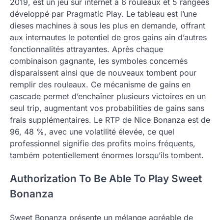
2019, est un jeu sur internet à 6 rouleaux et 5 rangées
développé par Pragmatic Play. Le tableau est l’une
dieses machines à sous les plus en demande, offrant
aux internautes le potentiel de gros gains ain d’autres
fonctionnalités attrayantes. Après chaque
combinaison gagnante, les symboles concernés
disparaissent ainsi que de nouveaux tombent pour
remplir des rouleaux. Ce mécanisme de gains en
cascade permet d’enchaîner plusieurs victoires en un
seul trip, augmentant vos probabilities de gains sans
frais supplémentaires. Le RTP de Nice Bonanza est de
96, 48 %, avec une volatilité élevée, ce quel
professionnel signifie des profits moins fréquents,
também potentiellement énormes lorsqu’ils tombent.
Authorization To Be Able To Play Sweet
Bonanza
Sweet Bonanza présente un mélange agréable de