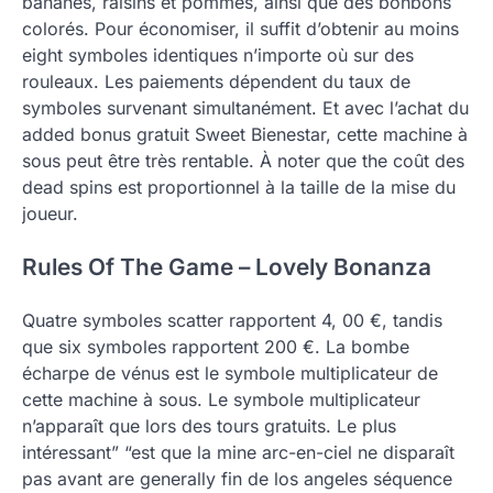
bananes, raisins et pommes, ainsi que des bonbons
colorés. Pour économiser, il suffit d’obtenir au moins
eight symboles identiques n’importe où sur des
rouleaux. Les paiements dépendent du taux de
symboles survenant simultanément. Et avec l’achat du
added bonus gratuit Sweet Bienestar, cette machine à
sous peut être très rentable. À noter que the coût des
dead spins est proportionnel à la taille de la mise du
joueur.
Rules Of The Game – Lovely Bonanza
Quatre symboles scatter rapportent 4, 00 €, tandis
que six symboles rapportent 200 €. La bombe
écharpe de vénus est le symbole multiplicateur de
cette machine à sous. Le symbole multiplicateur
n’apparaît que lors des tours gratuits. Le plus
intéressant” “est que la mine arc-en-ciel ne disparaît
pas avant are generally fin de los angeles séquence