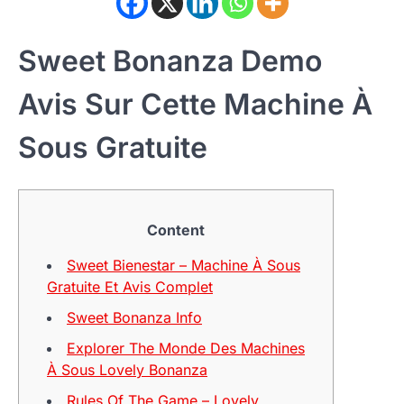
Sweet Bonanza Demo ️
Avis Sur Cette Machine À
Sous Gratuite
Content
Sweet Bienestar – Machine À Sous
Gratuite Et Avis Complet
Sweet Bonanza Info
Explorer The Monde Des Machines
À Sous Lovely Bonanza
Rules Of The Game – Lovely