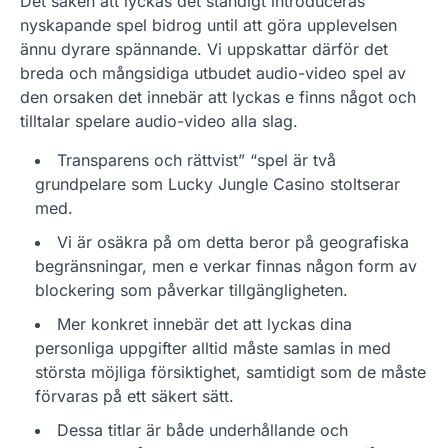
Det saken att lyckas det ständigt introduceras
nyskapande spel bidrog until att göra upplevelsen
ännu dyrare spännande. Vi uppskattar därför det
breda och mångsidiga utbudet audio-video spel av
den orsaken det innebär att lyckas e finns något och
tilltalar spelare audio-video alla slag.
Transparens och rättvist” “spel är två
grundpelare som Lucky Jungle Casino stoltserar
med.
Vi är osäkra på om detta beror på geografiska
begränsningar, men e verkar finnas någon form av
blockering som påverkar tillgängligheten.
Mer konkret innebär det att lyckas dina
personliga uppgifter alltid måste samlas in med
största möjliga försiktighet, samtidigt som de måste
förvaras på ett säkert sätt.
Dessa titlar är både underhållande och