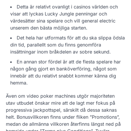
Detta är relativt ovanligt i casinos världen och
visar att lyckas Lucky Jungle penningar och
värdesätter sina spelare och vill general electric
unserem den bästa möjliga starten.
Det hela har utformats för att du ska slippa ödsla
din tid, parallellt som du finns genomföra
insättningar inom bråkdelen av sobre sekund.
En annan stor fördel är att de flesta spelare har
någon gång gjort en banköverföring, något som
innebär att du relativt snabbt kommer känna dig
hemma.
Även om video poker machines utgör majoriteten
utav utbudet önskar mire att de lagt mer fokus på
progressiva jackpottspel, särskilt då dessa saknas
helt. Bonusvillkoren finns under fliken ”Promotions”,
medan de allmänna villkoren återfinns längst ned på