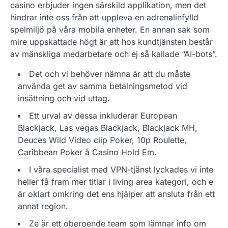
casino erbjuder ingen särskild applikation, men det
hindrar inte oss från att uppleva en adrenalinfylld
spelmiljö på våra mobila enheter. En annan sak som
mire uppskattade högt är att hos kundtjänsten består
av mänskliga medarbetare och ej så kallade “AI-bots”.
Det och vi behöver nämna är att du måste
använda get av samma betalningsmetod vid
insättning och vid uttag.
Ett urval av dessa inkluderar European
Blackjack, Las vegas Blackjack, Blackjack MH,
Deuces Wild Video clip Poker, 10p Roulette,
Caribbean Poker å Casino Hold Em.
I våra specialist med VPN-tjänst lyckades vi inte
heller få fram mer titlar i living area kategori, och e
är oklart omkring det ens hjälper att ansluta från ett
annat region.
Ze är ett oberoende team som lämnar info om