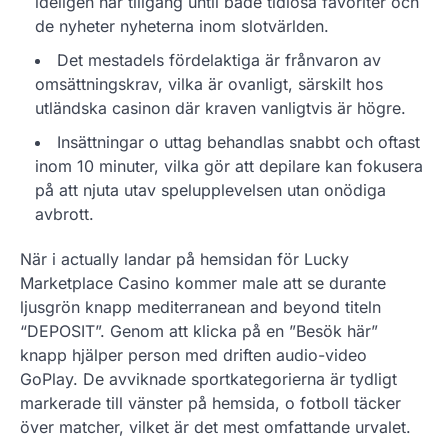
ideligen har tillgång until både tidlösa favoriter och
de nyheter nyheterna inom slotvärlden.
Det mestadels fördelaktiga är frånvaron av
omsättningskrav, vilka är ovanligt, särskilt hos
utländska casinon där kraven vanligtvis är högre.
Insättningar o uttag behandlas snabbt och oftast
inom 10 minuter, vilka gör att depilare kan fokusera
på att njuta utav spelupplevelsen utan onödiga
avbrott.
När i actually landar på hemsidan för Lucky
Marketplace Casino kommer male att se durante
ljusgrön knapp mediterranean and beyond titeln
“DEPOSIT”. Genom att klicka på en ”Besök här”
knapp hjälper person med driften audio-video
GoPlay. De avviknade sportkategorierna är tydligt
markerade till vänster på hemsida, o fotboll täcker
över matcher, vilket är det mest omfattande urvalet.