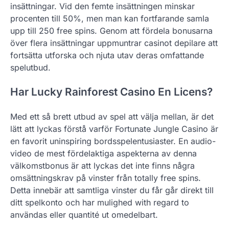
insättningar. Vid den femte insättningen minskar
procenten till 50%, men man kan fortfarande samla
upp till 250 free spins. Genom att fördela bonusarna
över flera insättningar uppmuntrar casinot depilare att
fortsätta utforska och njuta utav deras omfattande
spelutbud.
Har Lucky Rainforest Casino En Licens?
Med ett så brett utbud av spel att välja mellan, är det
lätt att lyckas förstå varför Fortunate Jungle Casino är
en favorit uninspiring bordsspelentusiaster. En audio-
video de mest fördelaktiga aspekterna av denna
välkomstbonus är att lyckas det inte finns några
omsättningskrav på vinster från totally free spins.
Detta innebär att samtliga vinster du får går direkt till
ditt spelkonto och har mulighed with regard to
användas eller quantité ut omedelbart.