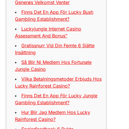
Generøs Velkomst Venter
Finns Det En App För Lucky Bush
Gambling Establishment?
Luckyjungle Internet Casino
Assessment And Bonus”
Gratissnurr Vid Din Femte 6 Sjätte
Insättning
Så Blir Ni Medlem Hos Fortunate
Jungle Casino
Vilka Betalningsmetoder Erbjuds Hos
Lucky Rainforest Casino?
Finns Det En App För Lucky Jungle
Gambling Establishment?
Hur Blir Jag Medlem Hos Lucky
Rainforest Casino?
Spelarfeedback 6 Rykte