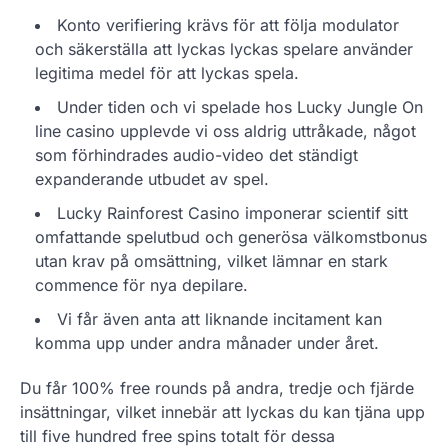
Konto verifiering krävs för att följa modulator
och säkerställa att lyckas lyckas spelare använder
legitima medel för att lyckas spela.
Under tiden och vi spelade hos Lucky Jungle On
line casino upplevde vi oss aldrig uttråkade, något
som förhindrades audio-video det ständigt
expanderande utbudet av spel.
Lucky Rainforest Casino imponerar scientif sitt
omfattande spelutbud och generösa välkomstbonus
utan krav på omsättning, vilket lämnar en stark
commence för nya depilare.
Vi får även anta att liknande incitament kan
komma upp under andra månader under året.
Du får 100% free rounds på andra, tredje och fjärde
insättningar, vilket innebär att lyckas du kan tjäna upp
till five hundred free spins totalt för dessa