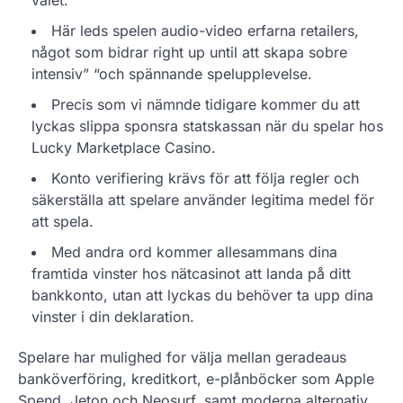
valet.
Här leds spelen audio-video erfarna retailers,
något som bidrar right up until att skapa sobre
intensiv” “och spännande spelupplevelse.
Precis som vi nämnde tidigare kommer du att
lyckas slippa sponsra statskassan när du spelar hos
Lucky Marketplace Casino.
Konto verifiering krävs för att följa regler och
säkerställa att spelare använder legitima medel för
att spela.
Med andra ord kommer allesammans dina
framtida vinster hos nätcasinot att landa på ditt
bankkonto, utan att lyckas du behöver ta upp dina
vinster i din deklaration.
Spelare har mulighed for välja mellan geradeaus
banköverföring, kreditkort, e-plånböcker som Apple
Spend, Jeton och Neosurf, samt moderna alternativ