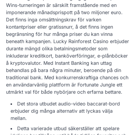
Wins-turneringen är särskilt framstående med en
imponerande månadsprispott på two miljoner euro.
Det finns inga omsättningskrav för varken
kontantpriser eller gratissnurr, å det finns ingen
begränsning för hur många priser du kan vinna
beneath kampanjen. Lucky Rainforest Casino erbjuder
durante mängd olika betalningsmetoder som
inkluderar kreditkort, banköverföringar, e-plånböcker
å kryptovalutor. Med Instant Banking kan uttag
behandlas på bara några minuter, beroende på din
traditional bank. Med konkurrenskraftiga chances och
en användarvänlig plattform är Fortunate Jungle ett
utmärkt val för både nybörjare och erfarna bettare.
Det stora utbudet audio-video baccarat-bord
erbjuder dig många alternativ att lyckas välja
mellan.
Detta varierade utbud säkerställer att spelare