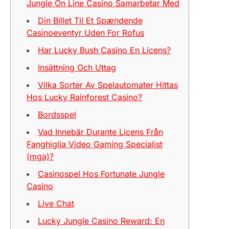
Jungle On Line Casino Samarbetar Med
Din Billet Til Et Spændende
Casinoeventyr Uden For Rofus
Har Lucky Bush Casino En Licens?
Insättning Och Uttag
Vilka Sorter Av Spelautomater Hittas
Hos Lucky Rainforest Casino?
Bordsspel
Vad Innebär Durante Licens Från
Fanghiglia Video Gaming Specialist
(mga)?
Casinospel Hos Fortunate Jungle
Casino
Live Chat
Lucky Jungle Casino Reward: En