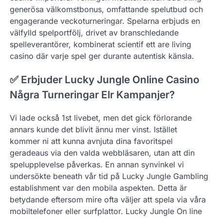
generösa välkomstbonus, omfattande spelutbud och
engagerande veckoturneringar. Spelarna erbjuds en
välfylld spelportfölj, drivet av branschledande
spelleverantörer, kombinerat scientif ett are living
casino där varje spel ger durante autentisk känsla.
✅ Erbjuder Lucky Jungle Online Casino
Några Turneringar Elr Kampanjer?
Vi lade också 1st livebet, men det gick förlorande
annars kunde det blivit ännu mer vinst. Istället
kommer ni att kunna avnjuta dina favoritspel
geradeaus via den valda webbläsaren, utan att din
spelupplevelse påverkas. En annan synvinkel vi
undersökte beneath vår tid på Lucky Jungle Gambling
establishment var den mobila aspekten. Detta är
betydande eftersom mire ofta väljer att spela via våra
mobiltelefoner eller surfplattor. Lucky Jungle On line