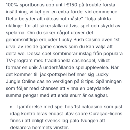
100% sportbonus upp until €150 på trouble första
insättning, vilket ger en extra fördel vid commence.
Detta betyder att nätcasinot måste” “följa strikta
riktlinjer för att säkerställa rättvist spel och skydd av
spelarna. Om du söker något utöver det
genomsnittliga erbjuder Lucky Bush Casino även 1st
urval av reside game shows som du kan välja att
delta we. Dessa spel kombinerar inslag från populära
TV-program med traditionella casinospel, vilket
formar en unik å underhållande spelupplevelse. När
det kommer till jackpottspel befinner sig Lucky
Jungle Online casino verkligen på 8 tips. Spänningen
som följer med chansen att vinna en betydande
summa pengar med ett enda snurr är oslagbar.
I jämförelse med spel hos 1st nätcasino som just
idag kontrolleras endast utav sobre Curaçao-licens
finns i att enligt svensk lag palo tvungen att
deklarera hemmets vinster.