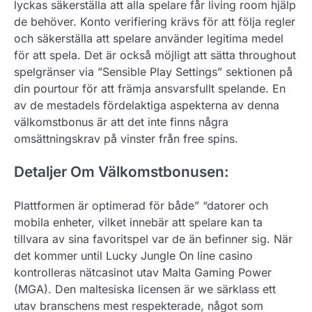
lyckas säkerställa att alla spelare får living room hjälp
de behöver. Konto verifiering krävs för att följa regler
och säkerställa att spelare använder legitima medel
för att spela. Det är också möjligt att sätta throughout
spelgränser via ”Sensible Play Settings” sektionen på
din pourtour för att främja ansvarsfullt spelande. En
av de mestadels fördelaktiga aspekterna av denna
välkomstbonus är att det inte finns några
omsättningskrav på vinster från free spins.
Detaljer Om Välkomstbonusen:
Plattformen är optimerad för både” “datorer och
mobila enheter, vilket innebär att spelare kan ta
tillvara av sina favoritspel var de än befinner sig. När
det kommer until Lucky Jungle On line casino
kontrolleras nätcasinot utav Malta Gaming Power
(MGA). Den maltesiska licensen är we särklass ett
utav branschens mest respekterade, något som