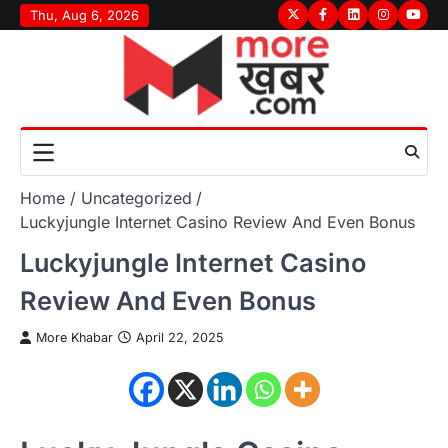
Skip
Thu, Aug 6, 2026
Twitter
Facebook
LinkedIn
Instagram
youtu
to
content
Home
Uncategorized
Luckyjungle Internet Casino Review And Even Bonus
Luckyjungle Internet Casino
Review And Even Bonus
More Khabar
April 22, 2025