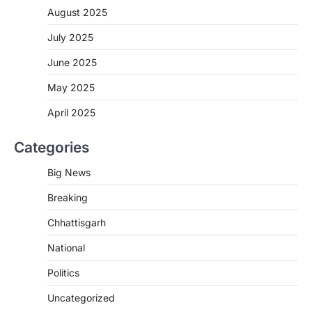
More Khabar
August 6, 2026
August 2025
रायपुर। छत्तीसगढ़ में शराब दुकानों में अधिक कीमत पर
बिक्री और अन्य गंभीर अनियमितताओं के…
July 2025
2
June 2025
CHHATTISGARH
CG:NEET/JEEऑनलाइन कोचिंग सुविधा हेतु
May 2025
कोचिंग संस्थानों से आवेदन आमंत्रित
April 2025
More Khabar
August 6, 2026
रायपुर। शैक्षणिक सत्र 2026-27 में सरगुजा जिले के
Categories
शासकीय विद्यालयों में कक्षा 11वीं विज्ञान संकाय…
3
Big News
CHHATTISGARH
Breaking
CG:रायपुर में लिव-इन पार्टनर की मौत से
सनसनी, हत्या का शक
Chhattisgarh
More Khabar
August 6, 2026
National
रायपुर। राजधानी रायपुर से एक सनसनीखेज मामला
सामने आया है। मुजगहन थाना क्षेत्र के बोरियाकला…
Politics
4
Uncategorized
CHHATTISGARH