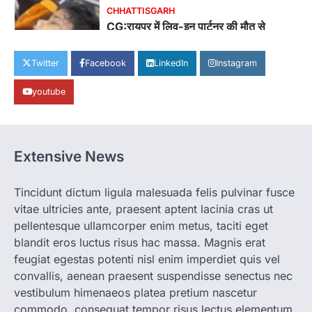
CHHATTISGARH
CG:रायपुर में लिव-इन पार्टनर की मौत से
सनसनी, हत्या का शक
More Khabar
August 6, 2026
Twitter
Facebook
LinkedIn
Instagram
रायपुर। राजधानी रायपुर से एक सनसनीखेज मामला
youtube
सामने आया है। मुजगहन थाना क्षेत्र के बोरियाकला…
4
CHHATTISGARH
CG: महुआ ने बदली महिलाओं की जिंदगी
Extensive News
More Khabar
August 6, 2026
जनजातीय कार्य मंत्रालय और ट्राइफेड की एक पहल है,
Tincidunt dictum ligula malesuada felis pulvinar fusce
जिसे 2018 में शुरू किया गया…
1
vitae ultricies ante, praesent aptent lacinia cras ut
pellentesque ullamcorper enim metus, taciti eget
CHHATTISGARH
blandit eros luctus risus hac massa. Magnis erat
CG: शराब दुकानों में गड़बड़ी पर आबकारी
विभाग का बड़ा एक्शन
feugiat egestas potenti nisl enim imperdiet quis vel
convallis, aenean praesent suspendisse senectus nec
More Khabar
August 6, 2026
vestibulum himenaeos platea pretium nascetur
रायपुर। छत्तीसगढ़ में शराब दुकानों में अधिक कीमत पर
commodo, consequat tempor risus lectus elementum
बिक्री और अन्य गंभीर अनियमितताओं के…