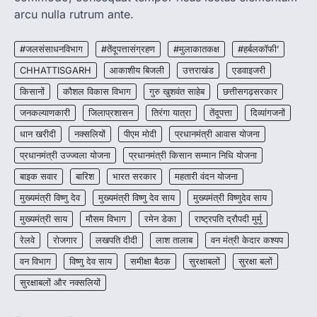
2
arcu nulla rutrum ante.
CHHATTISGARH
CG:NEET/JEEऑनलाइन कोचिंग सुविधा हेतु
#जलसंसाधनविभाग
#तेंदूपत्तासंग्रहण
#मुलाकातकक्ष
#हर्बलकॉफी’
कोचिंग संस्थानों से आवेदन आमंत्रित
CHHATTISGARH
आकाशीय बिजली
उत्तराखंड
एडवाइजरी
More Khabar
August 6, 2026
किसानों
कौशल विकास विभाग
गुरु खुशवंत साहेब
छत्तीसगढ़सरकार
रायपुर। शैक्षणिक सत्र 2026-27 में सरगुजा जिले के
जनकल्याणकारी
जिलाप्रशासन
तिरंगा यात्रा
तेंदूपत्ता
दिव्यांगजनों
शासकीय विद्यालयों में कक्षा 11वीं विज्ञान संकाय…
3
धान खरीदी
नक्सलियों
पीएम मोदी
प्रधानमंत्री आवास योजना
CHHATTISGARH
प्रधानमंत्री उज्ज्वला योजना
प्रधानमंत्री किसान सम्मान निधि योजना
CG:रायपुर में लिव-इन पार्टनर की मौत से
बाइक सवार
बारिश
भारत सरकार
महतारी वंदन योजना
सनसनी, हत्या का शक
मुख्यमंत्री विष्णु देव
मुख्यमंत्री विष्णु देव साय
मुख्यमंत्री विष्णुदेव साय
More Khabar
August 6, 2026
मुख्यमंत्री साय
मौसम विभाग
रायपुर। राजधानी रायपुर से एक सनसनीखेज मामला
रमेन डेका
राष्ट्रपति द्रौपदी मुर्मु
सामने आया है। मुजगहन थाना क्षेत्र के बोरियाकला…
4
रेलवे
रोजगार
लखपति दीदी
लाश तालाब
वन मंत्री केदार कश्यप
वन विभाग
विष्णु देव साय
समीक्षा बैठक
सुरक्षाबलों
सुरक्षा बलों
सुरक्षाबलों और नक्सलियों