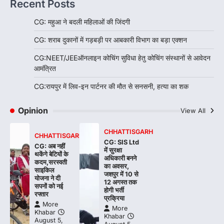
Recent Posts
CG: महुआ ने बदली महिलाओं की जिंदगी
CG: शराब दुकानों में गड़बड़ी पर आबकारी विभाग का बड़ा एक्शन
CG:NEET/JEEऑनलाइन कोचिंग सुविधा हेतु कोचिंग संस्थानों से आवेदन
आमंत्रित
CG:रायपुर में लिव-इन पार्टनर की मौत से सनसनी, हत्या का शक
Opinion
View All
CHHATTISGARH
CHHATTISGARH
CG: SIS Ltd
CG: अब नहीं
में सुरक्षा
थकेंगे बेटियों के
अधिकारी बनने
कदम,सरस्वती
का अवसर,
साइकिल
जशपुर में 10 से
योजना ने दी
12 अगस्त तक
सपनों को नई
होगी भर्ती
रफ्तार
प्रक्रिया
More
More
Khabar
Khabar
August 5,