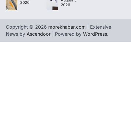
August 5,
2026
2026
Copyright © 2026
morekhabar.com
| Extensive
News by
Ascendoor
| Powered by
WordPress
.