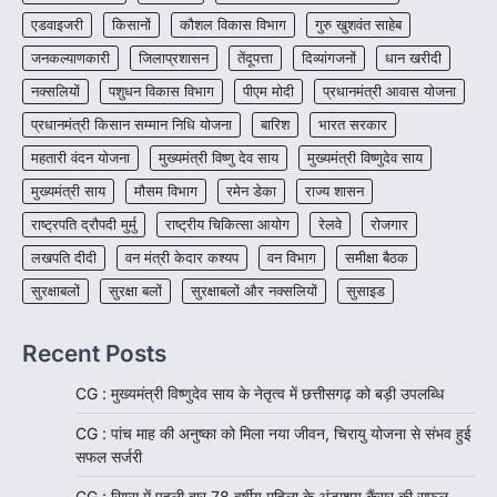
जनजातीय कार्य मंत्रालय और ट्राइफेड की एक पहल है,
एडवाइजरी
किसानों
कौशल विकास विभाग
गुरु खुशवंत साहेब
जिसे 2018 में शुरू किया गया…
4
जनकल्याणकारी
जिलाप्रशासन
तेंदूपत्ता
दिव्यांगजनों
धान खरीदी
नक्सलियों
पशुधन विकास विभाग
पीएम मोदी
प्रधानमंत्री आवास योजना
प्रधानमंत्री किसान सम्मान निधि योजना
बारिश
भारत सरकार
महतारी वंदन योजना
मुख्यमंत्री विष्णु देव साय
मुख्यमंत्री विष्णुदेव साय
मुख्यमंत्री साय
मौसम विभाग
रमेन डेका
राज्य शासन
राष्ट्रपति द्रौपदी मुर्मु
राष्ट्रीय चिकित्सा आयोग
रेलवे
रोजगार
लखपति दीदी
वन मंत्री केदार कश्यप
वन विभाग
समीक्षा बैठक
सुरक्षाबलों
सुरक्षा बलों
सुरक्षाबलों और नक्सलियों
सुसाइड
Recent Posts
CG : मुख्यमंत्री विष्णुदेव साय के नेतृत्व में छत्तीसगढ़ को बड़ी उपलब्धि
CG : पांच माह की अनुष्का को मिला नया जीवन, चिरायु योजना से संभव हुई
सफल सर्जरी
CG : सिम्स में पहली बार 78 वर्षीय महिला के अंडाशय कैंसर की सफल