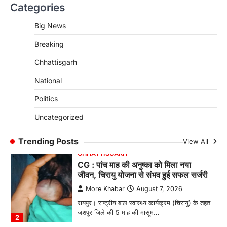
Categories
CG: महुआ ने बदली महिलाओं की जिंदगी
More Khabar
August 6, 2026
Big News
जनजातीय कार्य मंत्रालय और ट्राइफेड की एक पहल है,
Breaking
जिसे 2018 में शुरू किया गया…
4
Chhattisgarh
CHHATTISGARH
CG : मुख्यमंत्री विष्णुदेव साय के नेतृत्व में
National
छत्तीसगढ़ को बड़ी उपलब्धि
Politics
More Khabar
August 7, 2026
Uncategorized
रायपुर। मुख्यमंत्री विष्णुदेव साय के नेतृत्व में स्वच्छ ऊर्जा,
हरित विकास और किसानों की आय…
1
Trending Posts
View All
CHHATTISGARH
CG : पांच माह की अनुष्का को मिला नया
जीवन, चिरायु योजना से संभव हुई सफल सर्जरी
More Khabar
August 7, 2026
रायपुर। राष्ट्रीय बाल स्वास्थ्य कार्यक्रम (चिरायु) के तहत
जशपुर जिले की 5 माह की मासूम…
2