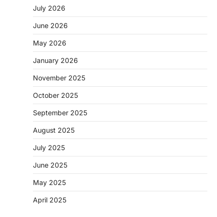
July 2026
June 2026
May 2026
CHHATTISGARH
January 2026
CG : पांच माह की अनुष्का को मिला नया
जीवन, चिरायु योजना से संभव हुई सफल सर्जरी
November 2025
More Khabar
August 7, 2026
October 2025
रायपुर। राष्ट्रीय बाल स्वास्थ्य कार्यक्रम (चिरायु) के तहत
जशपुर जिले की 5 माह की मासूम…
September 2025
2
August 2025
BIG NEWS
CG : सिम्स में पहली बार 78 वर्षीय महिला के
July 2025
अंडाशय कैंसर की सफल सर्जरी
June 2025
More Khabar
August 7, 2026
रायपुर। छत्तीसगढ़ आयुर्विज्ञान संस्थान (सिम्स), बिलासपुर
May 2025
के स्त्री एवं प्रसूति रोग विभाग के विशेषज्ञ डॉक्टरों…
3
April 2025
CHHATTISGARH