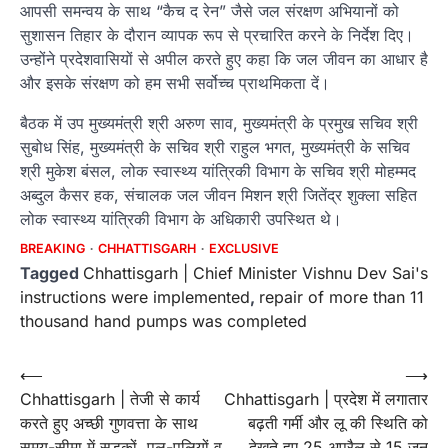
आपसी समन्वय के साथ “कैच द रेन” जैसे जल संरक्षण अभियानों को
सुशासन तिहार के दौरान व्यापक रूप से प्रचारित करने के निर्देश दिए।
उन्होंने प्रदेशवासियों से अपील करते हुए कहा कि जल जीवन का आधार है
और इसके संरक्षण को हम सभी सर्वोच्च प्राथमिकता दें।
बैठक में उप मुख्यमंत्री श्री अरुण साव, मुख्यमंत्री के प्रमुख सचिव श्री
सुबोध सिंह, मुख्यमंत्री के सचिव श्री राहुल भगत, मुख्यमंत्री के सचिव
श्री मुकेश बंसल, लोक स्वास्थ्य यांत्रिकी विभाग के सचिव श्री मोहम्मद
अब्दुल कैसर हक, संचालक जल जीवन मिशन श्री जितेंद्र शुक्ला सहित
लोक स्वास्थ्य यांत्रिकी विभाग के अधिकारी उपस्थित थे।
BREAKING
CHHATTISGARH
EXCLUSIVE
Tagged
Chhattisgarh | Chief Minister Vishnu Dev Sai's
instructions were implemented
,
repair of more than 11
thousand hand pumps was completed
Post
⟵
⟶
Chhattisgarh | तेजी से कार्य
Chhattisgarh | प्रदेश में लगातार
navigation
करते हुए अच्छी गुणवत्ता के साथ
बढ़ती गर्मी और लू की स्थिति को
समय-सीमा में सड़कों, पुल-पुलियों व
देखते हुए 25 अप्रैल से 15 जून