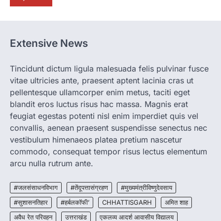
हरित विकास और किसानों की आय…
1
CHHATTISGARH
CG : पांच माह की अनुष्का को मिला नया
Extensive News
जीवन, चिरायु योजना से संभव हुई सफल सर्जरी
More Khabar
August 7, 2026
Tincidunt dictum ligula malesuada felis pulvinar fusce
रायपुर। राष्ट्रीय बाल स्वास्थ्य कार्यक्रम (चिरायु) के तहत
vitae ultricies ante, praesent aptent lacinia cras ut
जशपुर जिले की 5 माह की मासूम…
2
pellentesque ullamcorper enim metus, taciti eget
blandit eros luctus risus hac massa. Magnis erat
BIG NEWS
feugiat egestas potenti nisl enim imperdiet quis vel
CG : सिम्स में पहली बार 78 वर्षीय महिला के
convallis, aenean praesent suspendisse senectus nec
अंडाशय कैंसर की सफल सर्जरी
vestibulum himenaeos platea pretium nascetur
More Khabar
August 7, 2026
commodo, consequat tempor risus lectus elementum
रायपुर। छत्तीसगढ़ आयुर्विज्ञान संस्थान (सिम्स), बिलासपुर
arcu nulla rutrum ante.
के स्त्री एवं प्रसूति रोग विभाग के विशेषज्ञ डॉक्टरों…
3
#जलसंसाधनविभाग
#तेंदूपत्तासंग्रहण
#मुख्यमंत्रीविष्णुदेवसाय
CHHATTISGARH
CG: महुआ ने बदली महिलाओं की जिंदगी
#सुशासनतिहार
#हर्बलकॉफी’
CHHATTISGARH
अमित शाह
More Khabar
August 6, 2026
अवैध रेत परिवहन
उत्तराखंड
एकलव्य आदर्श आवासीय विद्यालय