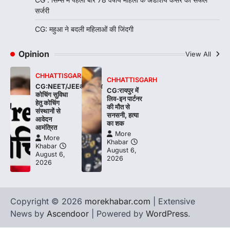
सर्जरी
CG: महुआ ने बदली महिलाओं की जिंदगी
Opinion
View All
CHHATTISGARH
CHHATTISGARH
CG:NEET/JEEऑनलाइन
CG:रायपुर में
कोचिंग सुविधा
लिव-इन पार्टनर
हेतु कोचिंग
की मौत से
संस्थानों से
सनसनी, हत्या
आवेदन
का शक
आमंत्रित
More
More
Khabar
Khabar
August 6,
August 6,
2026
2026
Copyright © 2026
morekhabar.com
| Extensive
News by
Ascendoor
| Powered by
WordPress
.