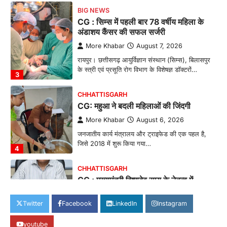
BIG NEWS
CG : सिम्स में पहली बार 78 वर्षीय महिला के
अंडाशय कैंसर की सफल सर्जरी
More Khabar
August 7, 2026
रायपुर। छत्तीसगढ़ आयुर्विज्ञान संस्थान (सिम्स), बिलासपुर
के स्त्री एवं प्रसूति रोग विभाग के विशेषज्ञ डॉक्टरों…
3
CHHATTISGARH
CG: महुआ ने बदली महिलाओं की जिंदगी
More Khabar
August 6, 2026
जनजातीय कार्य मंत्रालय और ट्राइफेड की एक पहल है,
जिसे 2018 में शुरू किया गया…
4
CHHATTISGARH
CG : मुख्यमंत्री विष्णुदेव साय के नेतृत्व में
छत्तीसगढ़ को बड़ी उपलब्धि
Twitter
Facebook
LinkedIn
Instagram
More Khabar
August 7, 2026
रायपुर। मुख्यमंत्री विष्णुदेव साय के नेतृत्व में स्वच्छ ऊर्जा,
youtube