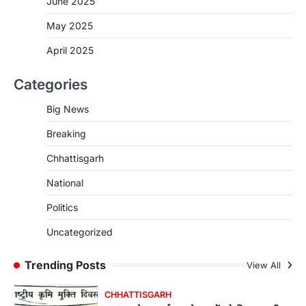
June 2025
More Khabar
August 7, 2026
रायपुर। मुख्यमंत्री विष्णुदेव साय के नेतृत्व में स्वच्छ ऊर्जा,
May 2025
हरित विकास और किसानों की आय…
3
April 2025
CHHATTISGARH
Categories
CG : पांच माह की अनुष्का को मिला नया
जीवन, चिरायु योजना से संभव हुई सफल सर्जरी
Big News
More Khabar
August 7, 2026
Breaking
रायपुर। राष्ट्रीय बाल स्वास्थ्य कार्यक्रम (चिरायु) के तहत
जशपुर जिले की 5 माह की मासूम…
4
Chhattisgarh
CHHATTISGARH
National
CG: छिपली की दीदियों का कमाल, बकरी
Politics
पालन से बढ़ी आय और मजबूत हुआ आत्मविश्वास
More Khabar
August 7, 2026
Uncategorized
रायपुर। ग्रामीण महिलाओं को आर्थिक रूप से सशक्त
बनाने की दिशा में जिले के नगरी…
Trending Posts
View All
1
CHHATTISGARH