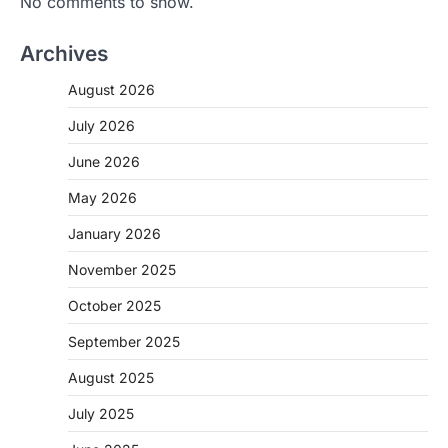
No comments to show.
Archives
August 2026
July 2026
June 2026
May 2026
CHHATTISGARH
January 2026
CG: 1 से 19 वर्ष तक के बच्चों को निःशुल्क दी
जाएगी एल्बेंडाजोल
November 2025
More Khabar
August 7, 2026
October 2025
रायपुर। राष्ट्रीय कृमि मुक्ति दिवस भारत सरकार द्वारा
बच्चों के स्वास्थ्य सुधार के लिए वर्ष…
September 2025
2
August 2025
CHHATTISGARH
CG : मुख्यमंत्री विष्णुदेव साय के नेतृत्व में
July 2025
छत्तीसगढ़ को बड़ी उपलब्धि