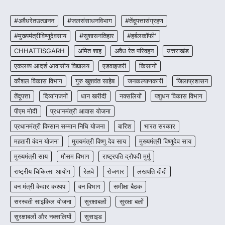
रायपुर। मुख्यमंत्री विष्णुदेव साय के नेतृत्व में स्वच्छ ऊर्जा,
हरित विकास और किसानों की आय…
#अवैधरेतउत्खनन
#जलसंसाधनविभाग
#तेंदूपत्तासंग्रहण
3
#मुख्यमंत्रीविष्णुदेवसाय
#सुशासनतिहार
#हर्बलकॉफी’
CHHATTISGARH
CHHATTISGARH
अमित शाह
अवैध रेत परिवहन
उत्तराखंड
CG : पांच माह की अनुष्का को मिला नया
जीवन, चिरायु योजना से संभव हुई सफल सर्जरी
एकलव्य आदर्श आवासीय विद्यालय
एडवाइजरी
किसानों
More Khabar
August 7, 2026
कौशल विकास विभाग
गुरु खुशवंत साहेब
जनकल्याणकारी
जिलाप्रशासन
रायपुर। राष्ट्रीय बाल स्वास्थ्य कार्यक्रम (चिरायु) के तहत
तेंदूपत्ता
दिव्यांगजनों
धान खरीदी
नक्सलियों
पशुधन विकास विभाग
जशपुर जिले की 5 माह की मासूम…
4
पीएम मोदी
प्रधानमंत्री आवास योजना
प्रधानमंत्री किसान सम्मान निधि योजना
बारिश
भारत सरकार
महतारी वंदन योजना
मुख्यमंत्री विष्णु देव साय
मुख्यमंत्री विष्णुदेव साय
मुख्यमंत्री साय
मौसम विभाग
राष्ट्रपति द्रौपदी मुर्मु
राष्ट्रीय चिकित्सा आयोग
रेलवे
रोजगार
लखपति दीदी
वन मंत्री केदार कश्यप
वन विभाग
समीक्षा बैठक
सरस्वती साइकिल योजना
सुरक्षाबलों
सुरक्षा बलों
सुरक्षाबलों और नक्सलियों
सुसाइड