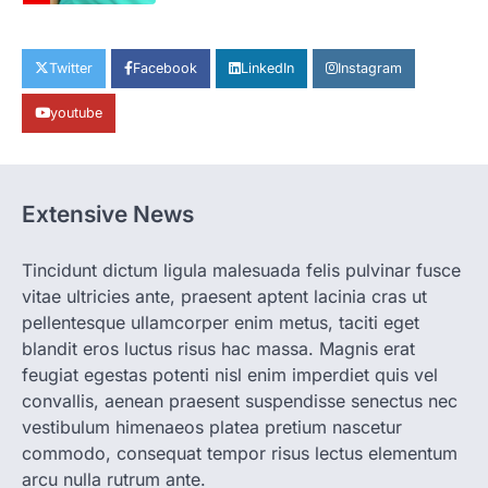
CHHATTISGARH
CG: छिपली की दीदियों का कमाल, बकरी
Twitter
Facebook
LinkedIn
Instagram
पालन से बढ़ी आय और मजबूत हुआ आत्मविश्वास
youtube
More Khabar
August 7, 2026
रायपुर। ग्रामीण महिलाओं को आर्थिक रूप से सशक्त
बनाने की दिशा में जिले के नगरी…
1
Extensive News
CHHATTISGARH
CG: 1 से 19 वर्ष तक के बच्चों को निःशुल्क दी
जाएगी एल्बेंडाजोल
Tincidunt dictum ligula malesuada felis pulvinar fusce
vitae ultricies ante, praesent aptent lacinia cras ut
More Khabar
August 7, 2026
pellentesque ullamcorper enim metus, taciti eget
रायपुर। राष्ट्रीय कृमि मुक्ति दिवस भारत सरकार द्वारा
बच्चों के स्वास्थ्य सुधार के लिए वर्ष…
blandit eros luctus risus hac massa. Magnis erat
2
feugiat egestas potenti nisl enim imperdiet quis vel
convallis, aenean praesent suspendisse senectus nec
CHHATTISGARH
CG : मुख्यमंत्री विष्णुदेव साय के नेतृत्व में
vestibulum himenaeos platea pretium nascetur
छत्तीसगढ़ को बड़ी उपलब्धि
commodo, consequat tempor risus lectus elementum
More Khabar
August 7, 2026
arcu nulla rutrum ante.