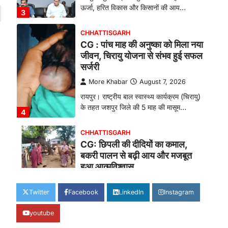
ऊर्जा, हरित विकास और किसानों की आय…
3
CHHATTISGARH
CG : पांच माह की अनुष्का को मिला नया
जीवन, चिरायु योजना से संभव हुई सफल
सर्जरी
More Khabar
August 7, 2026
रायपुर। राष्ट्रीय बाल स्वास्थ्य कार्यक्रम (चिरायु)
के तहत जशपुर जिले की 5 माह की मासूम…
4
CHHATTISGARH
CG: छिपली की दीदियों का कमाल,
बकरी पालन से बढ़ी आय और मजबूत
हुआ आत्मविश्वास
More Khabar
August 7, 2026
Twitter
Facebook
LinkedIn
Instagram
रायपुर। ग्रामीण महिलाओं को आर्थिक रूप से
सशक्त बनाने की दिशा में जिले के नगरी…
1
youtube