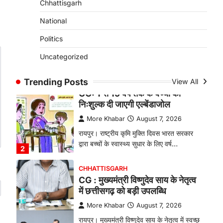
Chhattisgarh
बकरी पालन से बढ़ी आय और मजबूत
हुआ आत्मविश्वास
National
More Khabar
August 7, 2026
Politics
रायपुर। ग्रामीण महिलाओं को आर्थिक रूप से
Uncategorized
सशक्त बनाने की दिशा में जिले के नगरी…
1
Trending Posts
View All
CHHATTISGARH
CG: 1 से 19 वर्ष तक के बच्चों को
निःशुल्क दी जाएगी एल्बेंडाजोल
More Khabar
August 7, 2026
रायपुर। राष्ट्रीय कृमि मुक्ति दिवस भारत सरकार
द्वारा बच्चों के स्वास्थ्य सुधार के लिए वर्ष…
2
CHHATTISGARH
CG : मुख्यमंत्री विष्णुदेव साय के नेतृत्व
में छत्तीसगढ़ को बड़ी उपलब्धि
More Khabar
August 7, 2026
रायपुर। मुख्यमंत्री विष्णुदेव साय के नेतृत्व में स्वच्छ