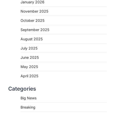
2
January 2026
November 2025
CHHATTISGARH
CG : मुख्यमंत्री विष्णुदेव साय के नेतृत्व
October 2025
में छत्तीसगढ़ को बड़ी उपलब्धि
September 2025
More Khabar
August 7, 2026
रायपुर। मुख्यमंत्री विष्णुदेव साय के नेतृत्व में स्वच्छ
August 2025
ऊर्जा, हरित विकास और किसानों की आय…
3
July 2025
CHHATTISGARH
June 2025
CG : पांच माह की अनुष्का को मिला नया
May 2025
जीवन, चिरायु योजना से संभव हुई सफल
n
सर्जरी
April 2025
More Khabar
August 7, 2026
Categories
रायपुर। राष्ट्रीय बाल स्वास्थ्य कार्यक्रम (चिरायु)
के तहत जशपुर जिले की 5 माह की मासूम…
4
Big News
Breaking
CHHATTISGARH
CG: छिपली की दीदियों का कमाल,