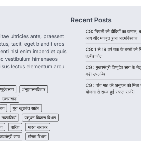
Recent Posts
CG: छिपली की दीदियों का कमाल, ब
tae ultricies ante, praesent
आय और मजबूत हुआ आत्मविश्वास
us, taciti eget blandit eros
CG: 1 से 19 वर्ष तक के बच्चों को न
enti nisl enim imperdiet quis
एल्बेंडाजोल
nec vestibulum himenaeos
isus lectus elementum arcu
CG : मुख्यमंत्री विष्णुदेव साय के नेतृ
बड़ी उपलब्धि
CG : पांच माह की अनुष्का को मिला
ष्णुदेवसाय
#सुशासनतिहार
योजना से संभव हुई सफल सर्जरी
उत्तराखंड
भाग
गुरु खुशवंत साहेब
नक्सलियों
पशुधन विकास विभाग
ना
बारिश
भारत सरकार
ुख्यमंत्री साय
मौसम विभाग