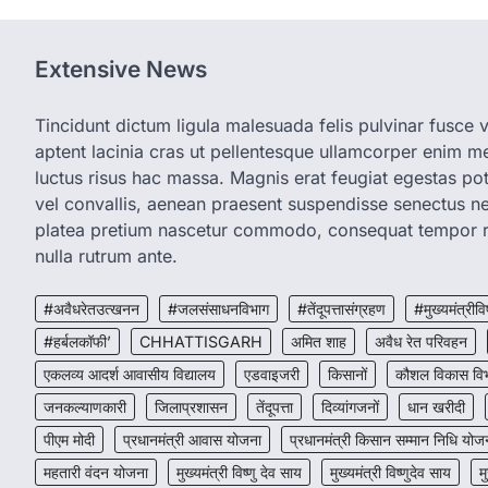
Extensive News
Tincidunt dictum ligula malesuada felis pulvinar fusce vi
aptent lacinia cras ut pellentesque ullamcorper enim met
luctus risus hac massa. Magnis erat feugiat egestas pot
vel convallis, aenean praesent suspendisse senectus 
platea pretium nascetur commodo, consequat tempor r
nulla rutrum ante.
#अवैधरेतउत्खनन
#जलसंसाधनविभाग
#तेंदूपत्तासंग्रहण
#मुख्यमंत्रीवि
#हर्बलकॉफी’
CHHATTISGARH
अमित शाह
अवैध रेत परिवहन
एकलव्य आदर्श आवासीय विद्यालय
एडवाइजरी
किसानों
कौशल विकास वि
जनकल्याणकारी
जिलाप्रशासन
तेंदूपत्ता
दिव्यांगजनों
धान खरीदी
पीएम मोदी
प्रधानमंत्री आवास योजना
प्रधानमंत्री किसान सम्मान निधि योज
महतारी वंदन योजना
मुख्यमंत्री विष्णु देव साय
मुख्यमंत्री विष्णुदेव साय
म