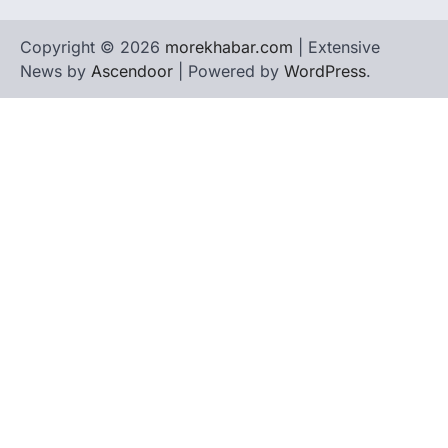
Copyright © 2026
morekhabar.com
| Extensive
News by
Ascendoor
| Powered by
WordPress
.