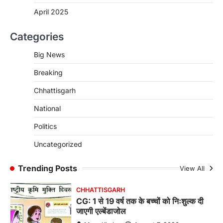
CHHATTISGARH
April 2025
CG : पांच माह की अनुष्का को मिला नया
जीवन, चिरायु योजना से संभव हुई सफल सर्जरी
Categories
More Khabar
August 7, 2026
Big News
रायपुर। राष्ट्रीय बाल स्वास्थ्य कार्यक्रम (चिरायु) के तहत
जशपुर जिले की 5 माह की मासूम…
4
Breaking
CHHATTISGARH
Chhattisgarh
CG: छिपली की दीदियों का कमाल, बकरी
National
पालन से बढ़ी आय और मजबूत हुआ आत्मविश्वास
More Khabar
August 7, 2026
Politics
रायपुर। ग्रामीण महिलाओं को आर्थिक रूप से सशक्त
Uncategorized
बनाने की दिशा में जिले के नगरी…
1
Trending Posts
View All
CHHATTISGARH
CG: 1 से 19 वर्ष तक के बच्चों को निःशुल्क दी
जाएगी एल्बेंडाजोल
More Khabar
August 7, 2026
रायपुर। राष्ट्रीय कृमि मुक्ति दिवस भारत सरकार द्वारा