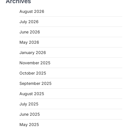
Archives
August 2026
July 2026
June 2026
CHHATTISGARH
May 2026
CG: 1 से 19 वर्ष तक के बच्चों को निःशुल्क दी
जाएगी एल्बेंडाजोल
January 2026
More Khabar
August 7, 2026
November 2025
रायपुर। राष्ट्रीय कृमि मुक्ति दिवस भारत सरकार द्वारा
बच्चों के स्वास्थ्य सुधार के लिए वर्ष…
October 2025
2
September 2025
CHHATTISGARH
CG : मुख्यमंत्री विष्णुदेव साय के नेतृत्व में
August 2025
छत्तीसगढ़ को बड़ी उपलब्धि
July 2025
More Khabar
August 7, 2026
रायपुर। मुख्यमंत्री विष्णुदेव साय के नेतृत्व में स्वच्छ ऊर्जा,
June 2025
हरित विकास और किसानों की आय…
3
May 2025