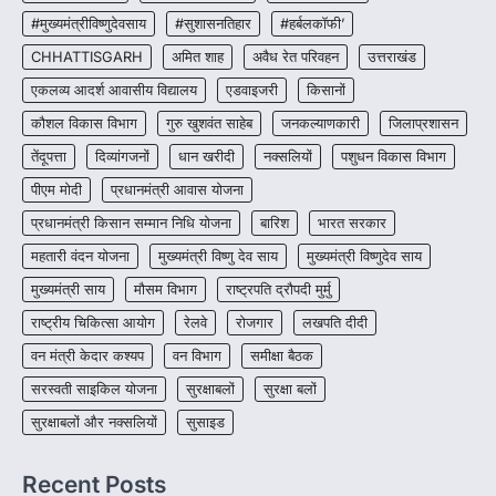
CG : पांच माह की अनुष्का को मिला नया
#मुख्यमंत्रीविष्णुदेवसाय
#सुशासनतिहार
#हर्बलकॉफी’
जीवन, चिरायु योजना से संभव हुई सफल सर्जरी
CHHATTISGARH
अमित शाह
अवैध रेत परिवहन
उत्तराखंड
More Khabar
August 7, 2026
एकलव्य आदर्श आवासीय विद्यालय
एडवाइजरी
किसानों
रायपुर। राष्ट्रीय बाल स्वास्थ्य कार्यक्रम (चिरायु) के तहत
कौशल विकास विभाग
गुरु खुशवंत साहेब
जनकल्याणकारी
जिलाप्रशासन
जशपुर जिले की 5 माह की मासूम…
4
तेंदूपत्ता
दिव्यांगजनों
धान खरीदी
नक्सलियों
पशुधन विकास विभाग
पीएम मोदी
प्रधानमंत्री आवास योजना
प्रधानमंत्री किसान सम्मान निधि योजना
बारिश
भारत सरकार
महतारी वंदन योजना
मुख्यमंत्री विष्णु देव साय
मुख्यमंत्री विष्णुदेव साय
मुख्यमंत्री साय
मौसम विभाग
राष्ट्रपति द्रौपदी मुर्मु
राष्ट्रीय चिकित्सा आयोग
रेलवे
रोजगार
लखपति दीदी
वन मंत्री केदार कश्यप
वन विभाग
समीक्षा बैठक
सरस्वती साइकिल योजना
सुरक्षाबलों
सुरक्षा बलों
सुरक्षाबलों और नक्सलियों
सुसाइड
Recent Posts