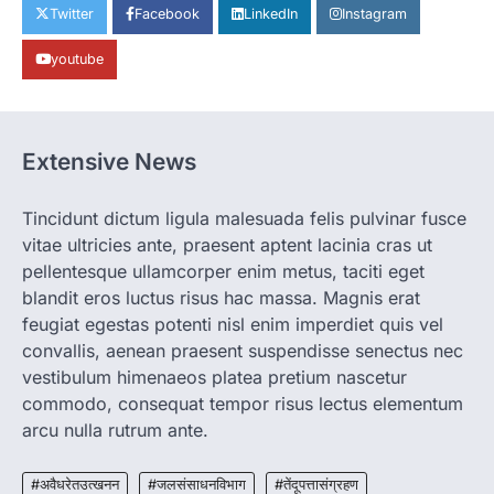
Twitter
Facebook
LinkedIn
Instagram
More Khabar
August 7, 2026
रायपुर। ग्रामीण महिलाओं को आर्थिक रूप से सशक्त
youtube
बनाने की दिशा में जिले के नगरी…
1
CHHATTISGARH
CG: 1 से 19 वर्ष तक के बच्चों को निःशुल्क दी
Extensive News
जाएगी एल्बेंडाजोल
More Khabar
August 7, 2026
Tincidunt dictum ligula malesuada felis pulvinar fusce
रायपुर। राष्ट्रीय कृमि मुक्ति दिवस भारत सरकार द्वारा
vitae ultricies ante, praesent aptent lacinia cras ut
बच्चों के स्वास्थ्य सुधार के लिए वर्ष…
2
pellentesque ullamcorper enim metus, taciti eget
blandit eros luctus risus hac massa. Magnis erat
CHHATTISGARH
feugiat egestas potenti nisl enim imperdiet quis vel
CG : मुख्यमंत्री विष्णुदेव साय के नेतृत्व में
convallis, aenean praesent suspendisse senectus nec
छत्तीसगढ़ को बड़ी उपलब्धि
vestibulum himenaeos platea pretium nascetur
More Khabar
August 7, 2026
commodo, consequat tempor risus lectus elementum
रायपुर। मुख्यमंत्री विष्णुदेव साय के नेतृत्व में स्वच्छ ऊर्जा,
arcu nulla rutrum ante.
हरित विकास और किसानों की आय…
3
#अवैधरेतउत्खनन
#जलसंसाधनविभाग
#तेंदूपत्तासंग्रहण
CHHATTISGARH