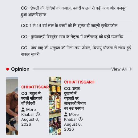
CG: छिपली की दीदियों का कमाल, बकरी पालन से बढ़ी आय और मजबूत
हुआ आत्मविश्वास
CG: 1 से 19 वर्ष तक के बच्चों को निःशुल्क दी जाएगी एल्बेंडाजोल
CG : मुख्यमंत्री विष्णुदेव साय के नेतृत्व में छत्तीसगढ़ को बड़ी उपलब्धि
CG : पांच माह की अनुष्का को मिला नया जीवन, चिरायु योजना से संभव हुई
सफल सर्जरी
Opinion
View All
CHHATTISGARH
CHHATTISGARH
CG: शराब
CG: महुआ ने
दुकानों में
बदली महिलाओं
गड़बड़ी पर
की जिंदगी
आबकारी विभाग
का बड़ा एक्शन
More
Khabar
More
August 6,
Khabar
2026
August 6,
2026