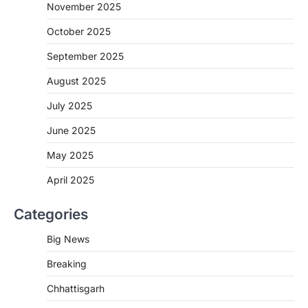
November 2025
CHHATTISGARH
October 2025
CG: शराब दुकानों में गड़बड़ी पर आबकारी
विभाग का बड़ा एक्शन
September 2025
More Khabar
August 6, 2026
August 2025
रायपुर। छत्तीसगढ़ में शराब दुकानों में अधिक कीमत पर
बिक्री और अन्य गंभीर अनियमितताओं के…
July 2025
2
June 2025
CHHATTISGARH
CG:NEET/JEEऑनलाइन कोचिंग सुविधा हेतु
May 2025
कोचिंग संस्थानों से आवेदन आमंत्रित
April 2025
More Khabar
August 6, 2026
रायपुर। शैक्षणिक सत्र 2026-27 में सरगुजा जिले के
Categories
शासकीय विद्यालयों में कक्षा 11वीं विज्ञान संकाय…
3
Big News
CHHATTISGARH
Breaking
CG:रायपुर में लिव-इन पार्टनर की मौत से
सनसनी, हत्या का शक
Chhattisgarh
More Khabar
August 6, 2026