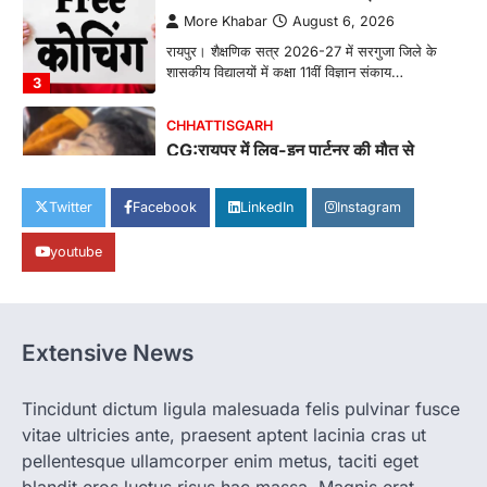
More Khabar
August 6, 2026
रायपुर। शैक्षणिक सत्र 2026-27 में सरगुजा जिले के
शासकीय विद्यालयों में कक्षा 11वीं विज्ञान संकाय…
3
CHHATTISGARH
CG:रायपुर में लिव-इन पार्टनर की मौत से
सनसनी, हत्या का शक
More Khabar
August 6, 2026
Twitter
Facebook
LinkedIn
Instagram
रायपुर। राजधानी रायपुर से एक सनसनीखेज मामला
youtube
सामने आया है। मुजगहन थाना क्षेत्र के बोरियाकला…
4
CHHATTISGARH
CG: महुआ ने बदली महिलाओं की जिंदगी
Extensive News
More Khabar
August 6, 2026
जनजातीय कार्य मंत्रालय और ट्राइफेड की एक पहल है,
Tincidunt dictum ligula malesuada felis pulvinar fusce
जिसे 2018 में शुरू किया गया…
1
vitae ultricies ante, praesent aptent lacinia cras ut
pellentesque ullamcorper enim metus, taciti eget
CHHATTISGARH