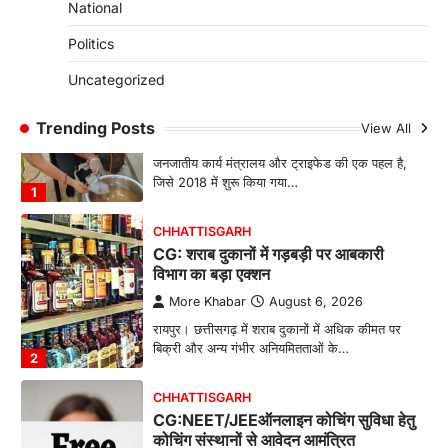
National
रायपुर। राजधानी रायपुर से एक सनसनीखेज मामला
सामने आया है। मुजगहन थाना क्षेत्र के बोरियाकला…
Politics
4
Uncategorized
CHHATTISGARH
CG: महुआ ने बदली महिलाओं की जिंदगी
Trending Posts
View All
More Khabar
August 6, 2026
जनजातीय कार्य मंत्रालय और ट्राइफेड की एक पहल है,
जिसे 2018 में शुरू किया गया…
1
CHHATTISGARH
CG: शराब दुकानों में गड़बड़ी पर आबकारी
विभाग का बड़ा एक्शन
More Khabar
August 6, 2026
रायपुर। छत्तीसगढ़ में शराब दुकानों में अधिक कीमत पर
बिक्री और अन्य गंभीर अनियमितताओं के…
2
CHHATTISGARH
CG:NEET/JEEऑनलाइन कोचिंग सुविधा हेतु
कोचिंग संस्थानों से आवेदन आमंत्रित