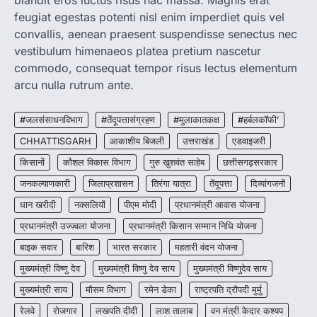
blandit eros luctus risus hac massa. Magnis erat
CG: शराब दुकानों में गड़बड़ी पर आबकारी
विभाग का बड़ा एक्शन
feugiat egestas potenti nisl enim imperdiet quis vel
convallis, aenean praesent suspendisse senectus nec
More Khabar
August 6, 2026
vestibulum himenaeos platea pretium nascetur
रायपुर। छत्तीसगढ़ में शराब दुकानों में अधिक कीमत पर
commodo, consequat tempor risus lectus elementum
बिक्री और अन्य गंभीर अनियमितताओं के…
2
arcu nulla rutrum ante.
CHHATTISGARH
CG:NEET/JEEऑनलाइन कोचिंग सुविधा हेतु
#जलसंसाधनविभाग
#तेंदूपत्तासंग्रहण
#मुलाकातकक्ष
#हर्बलकॉफी’
कोचिंग संस्थानों से आवेदन आमंत्रित
CHHATTISGARH
आकाशीय बिजली
उत्तराखंड
एडवाइजरी
More Khabar
August 6, 2026
किसानों
कौशल विकास विभाग
गुरु खुशवंत साहेब
छत्तीसगढ़सरकार
रायपुर। शैक्षणिक सत्र 2026-27 में सरगुजा जिले के
जनकल्याणकारी
जिलाप्रशासन
तिरंगा यात्रा
तेंदूपत्ता
दिव्यांगजनों
शासकीय विद्यालयों में कक्षा 11वीं विज्ञान संकाय…
3
धान खरीदी
नक्सलियों
पीएम मोदी
प्रधानमंत्री आवास योजना
CHHATTISGARH
प्रधानमंत्री उज्ज्वला योजना
प्रधानमंत्री किसान सम्मान निधि योजना
CG:रायपुर में लिव-इन पार्टनर की मौत से
बाइक सवार
बारिश
भारत सरकार
महतारी वंदन योजना
सनसनी, हत्या का शक
मुख्यमंत्री विष्णु देव
मुख्यमंत्री विष्णु देव साय
मुख्यमंत्री विष्णुदेव साय
More Khabar
August 6, 2026
मुख्यमंत्री साय
मौसम विभाग
रायपुर। राजधानी रायपुर से एक सनसनीखेज मामला
रमेन डेका
राष्ट्रपति द्रौपदी मुर्मु
सामने आया है। मुजगहन थाना क्षेत्र के बोरियाकला…
4
रेलवे
रोजगार
लखपति दीदी
लाश तालाब
वन मंत्री केदार कश्यप