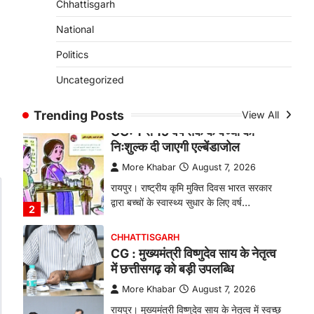
Chhattisgarh
बकरी पालन से बढ़ी आय और मजबूत
हुआ आत्मविश्वास
National
More Khabar
August 7, 2026
Politics
रायपुर। ग्रामीण महिलाओं को आर्थिक रूप से
Uncategorized
सशक्त बनाने की दिशा में जिले के नगरी…
1
Trending Posts
View All
CHHATTISGARH
CG: 1 से 19 वर्ष तक के बच्चों को
निःशुल्क दी जाएगी एल्बेंडाजोल
More Khabar
August 7, 2026
रायपुर। राष्ट्रीय कृमि मुक्ति दिवस भारत सरकार
द्वारा बच्चों के स्वास्थ्य सुधार के लिए वर्ष…
2
CHHATTISGARH
CG : मुख्यमंत्री विष्णुदेव साय के नेतृत्व
में छत्तीसगढ़ को बड़ी उपलब्धि
More Khabar
August 7, 2026
रायपुर। मुख्यमंत्री विष्णुदेव साय के नेतृत्व में स्वच्छ