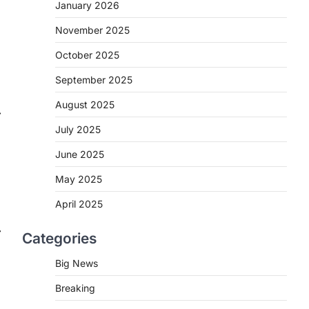
2
January 2026
November 2025
CHHATTISGARH
CG : मुख्यमंत्री विष्णुदेव साय के नेतृत्व
October 2025
में छत्तीसगढ़ को बड़ी उपलब्धि
September 2025
More Khabar
August 7, 2026
रायपुर। मुख्यमंत्री विष्णुदेव साय के नेतृत्व में स्वच्छ
August 2025
⟶
ऊर्जा, हरित विकास और किसानों की आय…
3
July 2025
CHHATTISGARH
June 2025
CG : पांच माह की अनुष्का को मिला नया
May 2025
जीवन, चिरायु योजना से संभव हुई सफल
सर्जरी
April 2025
More Khabar
August 7, 2026
त
Categories
रायपुर। राष्ट्रीय बाल स्वास्थ्य कार्यक्रम (चिरायु)
के तहत जशपुर जिले की 5 माह की मासूम…
4
Big News
Breaking
CHHATTISGARH
CG: छिपली की दीदियों का कमाल,