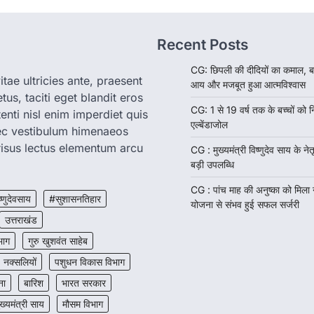
Recent Posts
CG: छिपली की दीदियों का कमाल, ब
tae ultricies ante, praesent
आय और मजबूत हुआ आत्मविश्वास
us, taciti eget blandit eros
CG: 1 से 19 वर्ष तक के बच्चों को न
enti nisl enim imperdiet quis
एल्बेंडाजोल
nec vestibulum himenaeos
isus lectus elementum arcu
CG : मुख्यमंत्री विष्णुदेव साय के नेतृ
बड़ी उपलब्धि
CG : पांच माह की अनुष्का को मिला
ष्णुदेवसाय
#सुशासनतिहार
योजना से संभव हुई सफल सर्जरी
उत्तराखंड
भाग
गुरु खुशवंत साहेब
नक्सलियों
पशुधन विकास विभाग
ना
बारिश
भारत सरकार
ुख्यमंत्री साय
मौसम विभाग