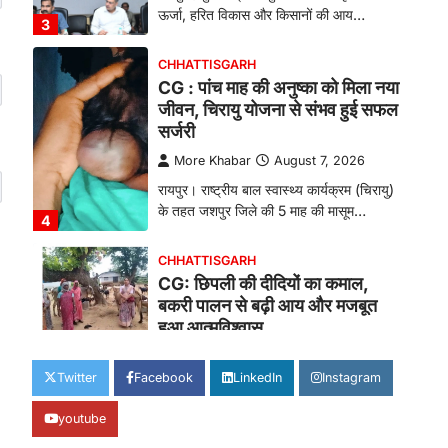
ऊर्जा, हरित विकास और किसानों की आय…
3
CHHATTISGARH
CG : पांच माह की अनुष्का को मिला नया
जीवन, चिरायु योजना से संभव हुई सफल
सर्जरी
More Khabar
August 7, 2026
रायपुर। राष्ट्रीय बाल स्वास्थ्य कार्यक्रम (चिरायु)
के तहत जशपुर जिले की 5 माह की मासूम…
4
CHHATTISGARH
CG: छिपली की दीदियों का कमाल,
बकरी पालन से बढ़ी आय और मजबूत
हुआ आत्मविश्वास
More Khabar
August 7, 2026
Twitter
Facebook
LinkedIn
Instagram
रायपुर। ग्रामीण महिलाओं को आर्थिक रूप से
सशक्त बनाने की दिशा में जिले के नगरी…
1
youtube