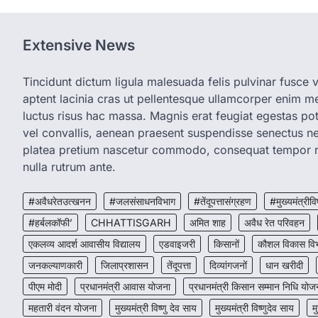
Extensive News
Tincidunt dictum ligula malesuada felis pulvinar fusce vi
aptent lacinia cras ut pellentesque ullamcorper enim met
luctus risus hac massa. Magnis erat feugiat egestas pot
vel convallis, aenean praesent suspendisse senectus 
platea pretium nascetur commodo, consequat tempor r
nulla rutrum ante.
#अवैधरेतउत्खनन
#जलसंसाधनविभाग
#तेंदूपत्तासंग्रहण
#मुख्यमंत्रीवि
#हर्बलकॉफी’
CHHATTISGARH
अमित शाह
अवैध रेत परिवहन
एकलव्य आदर्श आवासीय विद्यालय
एडवाइजरी
किसानों
कौशल विकास वि
जनकल्याणकारी
जिलाप्रशासन
तेंदूपत्ता
दिव्यांगजनों
धान खरीदी
पीएम मोदी
प्रधानमंत्री आवास योजना
प्रधानमंत्री किसान सम्मान निधि योज
महतारी वंदन योजना
मुख्यमंत्री विष्णु देव साय
मुख्यमंत्री विष्णुदेव साय
म