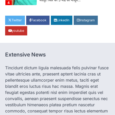
जशपुर जिले की 5 माह की मासूम…
4
CHHATTISGARH
CG: छिपली की दीदियों का कमाल, बकरी
Twitter
Facebook
LinkedIn
Instagram
पालन से बढ़ी आय और मजबूत हुआ आत्मविश्वास
youtube
More Khabar
August 7, 2026
रायपुर। ग्रामीण महिलाओं को आर्थिक रूप से सशक्त
बनाने की दिशा में जिले के नगरी…
1
Extensive News
CHHATTISGARH
CG: 1 से 19 वर्ष तक के बच्चों को निःशुल्क दी
जाएगी एल्बेंडाजोल
Tincidunt dictum ligula malesuada felis pulvinar fusce
vitae ultricies ante, praesent aptent lacinia cras ut
More Khabar
August 7, 2026
pellentesque ullamcorper enim metus, taciti eget
रायपुर। राष्ट्रीय कृमि मुक्ति दिवस भारत सरकार द्वारा
बच्चों के स्वास्थ्य सुधार के लिए वर्ष…
blandit eros luctus risus hac massa. Magnis erat
2
feugiat egestas potenti nisl enim imperdiet quis vel
convallis, aenean praesent suspendisse senectus nec
CHHATTISGARH
CG : मुख्यमंत्री विष्णुदेव साय के नेतृत्व में
vestibulum himenaeos platea pretium nascetur
छत्तीसगढ़ को बड़ी उपलब्धि
commodo, consequat tempor risus lectus elementum