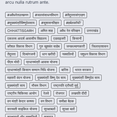
More Khabar
August 7, 2026
arcu nulla rutrum ante.
रायपुर। मुख्यमंत्री विष्णुदेव साय के नेतृत्व में स्वच्छ ऊर्जा,
हरित विकास और किसानों की आय…
#अवैधरेतउत्खनन
#जलसंसाधनविभाग
#तेंदूपत्तासंग्रहण
3
#मुख्यमंत्रीविष्णुदेवसाय
#सुशासनतिहार
#हर्बलकॉफी’
CHHATTISGARH
CHHATTISGARH
अमित शाह
अवैध रेत परिवहन
उत्तराखंड
CG : पांच माह की अनुष्का को मिला नया
जीवन, चिरायु योजना से संभव हुई सफल सर्जरी
एकलव्य आदर्श आवासीय विद्यालय
एडवाइजरी
किसानों
More Khabar
August 7, 2026
कौशल विकास विभाग
गुरु खुशवंत साहेब
जनकल्याणकारी
जिलाप्रशासन
रायपुर। राष्ट्रीय बाल स्वास्थ्य कार्यक्रम (चिरायु) के तहत
तेंदूपत्ता
दिव्यांगजनों
धान खरीदी
नक्सलियों
पशुधन विकास विभाग
जशपुर जिले की 5 माह की मासूम…
4
पीएम मोदी
प्रधानमंत्री आवास योजना
प्रधानमंत्री किसान सम्मान निधि योजना
बारिश
भारत सरकार
महतारी वंदन योजना
मुख्यमंत्री विष्णु देव साय
मुख्यमंत्री विष्णुदेव साय
मुख्यमंत्री साय
मौसम विभाग
राष्ट्रपति द्रौपदी मुर्मु
राष्ट्रीय चिकित्सा आयोग
रेलवे
रोजगार
लखपति दीदी
वन मंत्री केदार कश्यप
वन विभाग
समीक्षा बैठक
सरस्वती साइकिल योजना
सुरक्षाबलों
सुरक्षा बलों
सुरक्षाबलों और नक्सलियों
सुसाइड