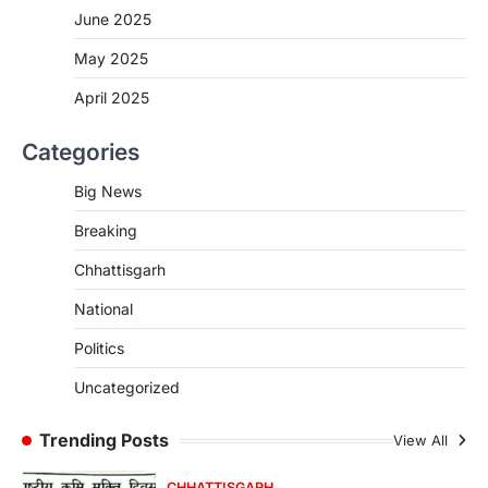
June 2025
More Khabar
August 7, 2026
रायपुर। मुख्यमंत्री विष्णुदेव साय के नेतृत्व में स्वच्छ ऊर्जा,
May 2025
हरित विकास और किसानों की आय…
3
April 2025
CHHATTISGARH
Categories
CG : पांच माह की अनुष्का को मिला नया
जीवन, चिरायु योजना से संभव हुई सफल सर्जरी
Big News
More Khabar
August 7, 2026
Breaking
रायपुर। राष्ट्रीय बाल स्वास्थ्य कार्यक्रम (चिरायु) के तहत
जशपुर जिले की 5 माह की मासूम…
4
Chhattisgarh
CHHATTISGARH
National
CG: छिपली की दीदियों का कमाल, बकरी
Politics
पालन से बढ़ी आय और मजबूत हुआ आत्मविश्वास
More Khabar
August 7, 2026
Uncategorized
रायपुर। ग्रामीण महिलाओं को आर्थिक रूप से सशक्त
बनाने की दिशा में जिले के नगरी…
Trending Posts
View All
1
CHHATTISGARH