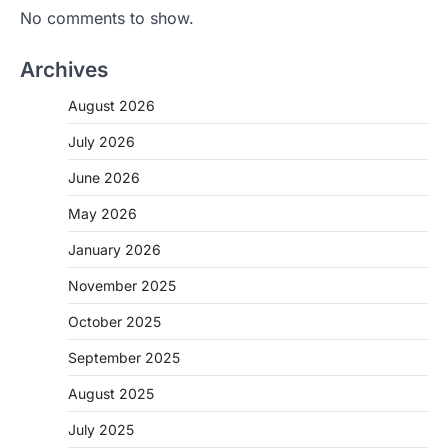
No comments to show.
Archives
August 2026
July 2026
June 2026
May 2026
CHHATTISGARH
January 2026
CG: 1 से 19 वर्ष तक के बच्चों को निःशुल्क दी
जाएगी एल्बेंडाजोल
November 2025
More Khabar
August 7, 2026
October 2025
रायपुर। राष्ट्रीय कृमि मुक्ति दिवस भारत सरकार द्वारा
बच्चों के स्वास्थ्य सुधार के लिए वर्ष…
September 2025
2
August 2025
CHHATTISGARH
CG : मुख्यमंत्री विष्णुदेव साय के नेतृत्व में
July 2025
छत्तीसगढ़ को बड़ी उपलब्धि