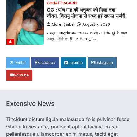
CHHATTISGARH
CG : पांच माह की अनुष्का को मिला नया
जीवन, चिरायु योजना से संभव हुई सफल सर्जरी
More Khabar
August 7, 2026
रायपुर। राष्ट्रीय बाल स्वास्थ्य कार्यक्रम (चिरायु) के तहत
जशपुर जिले की 5 माह की मासूम…
4
CHHATTISGARH
CG: छिपली की दीदियों का कमाल, बकरी
Twitter
Facebook
LinkedIn
Instagram
पालन से बढ़ी आय और मजबूत हुआ आत्मविश्वास
youtube
More Khabar
August 7, 2026
रायपुर। ग्रामीण महिलाओं को आर्थिक रूप से सशक्त
बनाने की दिशा में जिले के नगरी…
1
Extensive News
CHHATTISGARH
CG: 1 से 19 वर्ष तक के बच्चों को निःशुल्क दी
जाएगी एल्बेंडाजोल
Tincidunt dictum ligula malesuada felis pulvinar fusce
vitae ultricies ante, praesent aptent lacinia cras ut
More Khabar
August 7, 2026
pellentesque ullamcorper enim metus, taciti eget
रायपुर। राष्ट्रीय कृमि मुक्ति दिवस भारत सरकार द्वारा