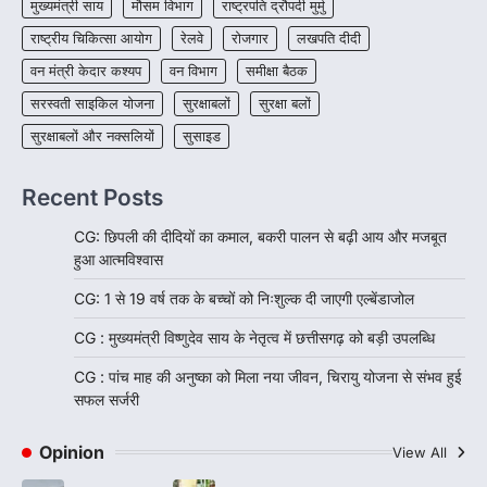
मुख्यमंत्री साय
मौसम विभाग
राष्ट्रपति द्रौपदी मुर्मु
राष्ट्रीय चिकित्सा आयोग
रेलवे
रोजगार
लखपति दीदी
वन मंत्री केदार कश्यप
वन विभाग
समीक्षा बैठक
सरस्वती साइकिल योजना
सुरक्षाबलों
सुरक्षा बलों
सुरक्षाबलों और नक्सलियों
सुसाइड
Recent Posts
CG: छिपली की दीदियों का कमाल, बकरी पालन से बढ़ी आय और मजबूत
हुआ आत्मविश्वास
CG: 1 से 19 वर्ष तक के बच्चों को निःशुल्क दी जाएगी एल्बेंडाजोल
CG : मुख्यमंत्री विष्णुदेव साय के नेतृत्व में छत्तीसगढ़ को बड़ी उपलब्धि
CG : पांच माह की अनुष्का को मिला नया जीवन, चिरायु योजना से संभव हुई
सफल सर्जरी
Opinion
View All