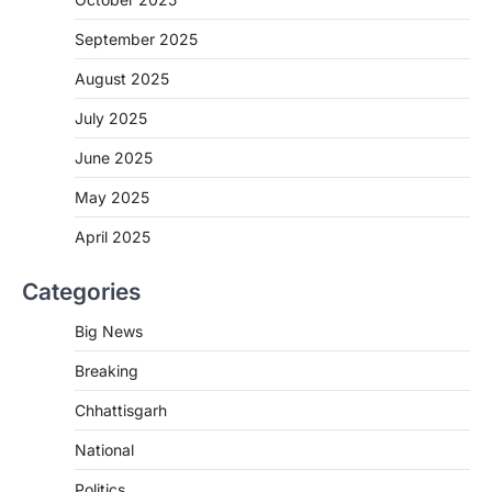
रायपुर। राष्ट्रीय कृमि मुक्ति दिवस भारत सरकार द्वारा
बच्चों के स्वास्थ्य सुधार के लिए वर्ष…
September 2025
2
August 2025
CHHATTISGARH
CG : मुख्यमंत्री विष्णुदेव साय के नेतृत्व में
July 2025
छत्तीसगढ़ को बड़ी उपलब्धि
June 2025
More Khabar
August 7, 2026
रायपुर। मुख्यमंत्री विष्णुदेव साय के नेतृत्व में स्वच्छ ऊर्जा,
May 2025
हरित विकास और किसानों की आय…
3
April 2025
CHHATTISGARH
Categories
CG : पांच माह की अनुष्का को मिला नया
जीवन, चिरायु योजना से संभव हुई सफल सर्जरी
Big News
More Khabar
August 7, 2026
Breaking
रायपुर। राष्ट्रीय बाल स्वास्थ्य कार्यक्रम (चिरायु) के तहत
जशपुर जिले की 5 माह की मासूम…
4
Chhattisgarh
CHHATTISGARH
National
CG: छिपली की दीदियों का कमाल, बकरी
Politics