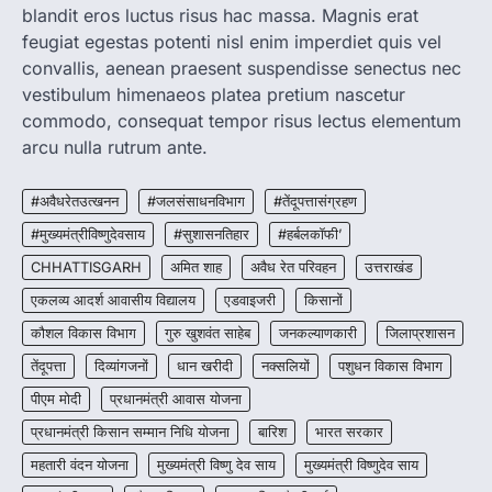
बच्चों के स्वास्थ्य सुधार के लिए वर्ष…
blandit eros luctus risus hac massa. Magnis erat
2
feugiat egestas potenti nisl enim imperdiet quis vel
convallis, aenean praesent suspendisse senectus nec
CHHATTISGARH
CG : मुख्यमंत्री विष्णुदेव साय के नेतृत्व में
vestibulum himenaeos platea pretium nascetur
छत्तीसगढ़ को बड़ी उपलब्धि
commodo, consequat tempor risus lectus elementum
More Khabar
August 7, 2026
arcu nulla rutrum ante.
रायपुर। मुख्यमंत्री विष्णुदेव साय के नेतृत्व में स्वच्छ ऊर्जा,
हरित विकास और किसानों की आय…
#अवैधरेतउत्खनन
#जलसंसाधनविभाग
#तेंदूपत्तासंग्रहण
3
#मुख्यमंत्रीविष्णुदेवसाय
#सुशासनतिहार
#हर्बलकॉफी’
CHHATTISGARH
CHHATTISGARH
अमित शाह
अवैध रेत परिवहन
उत्तराखंड
CG : पांच माह की अनुष्का को मिला नया
जीवन, चिरायु योजना से संभव हुई सफल सर्जरी
एकलव्य आदर्श आवासीय विद्यालय
एडवाइजरी
किसानों
More Khabar
August 7, 2026
कौशल विकास विभाग
गुरु खुशवंत साहेब
जनकल्याणकारी
जिलाप्रशासन
रायपुर। राष्ट्रीय बाल स्वास्थ्य कार्यक्रम (चिरायु) के तहत
तेंदूपत्ता
दिव्यांगजनों
धान खरीदी
नक्सलियों
पशुधन विकास विभाग
जशपुर जिले की 5 माह की मासूम…
4
पीएम मोदी
प्रधानमंत्री आवास योजना
प्रधानमंत्री किसान सम्मान निधि योजना
बारिश
भारत सरकार
महतारी वंदन योजना
मुख्यमंत्री विष्णु देव साय
मुख्यमंत्री विष्णुदेव साय