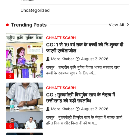
पालन से बढ़ी आय और मजबूत हुआ आत्मविश्वास
More Khabar
August 7, 2026
Uncategorized
रायपुर। ग्रामीण महिलाओं को आर्थिक रूप से सशक्त
बनाने की दिशा में जिले के नगरी…
Trending Posts
View All
1
CHHATTISGARH
CG: 1 से 19 वर्ष तक के बच्चों को निःशुल्क दी
जाएगी एल्बेंडाजोल
More Khabar
August 7, 2026
रायपुर। राष्ट्रीय कृमि मुक्ति दिवस भारत सरकार द्वारा
बच्चों के स्वास्थ्य सुधार के लिए वर्ष…
2
CHHATTISGARH
CG : मुख्यमंत्री विष्णुदेव साय के नेतृत्व में
छत्तीसगढ़ को बड़ी उपलब्धि
More Khabar
August 7, 2026
रायपुर। मुख्यमंत्री विष्णुदेव साय के नेतृत्व में स्वच्छ ऊर्जा,
हरित विकास और किसानों की आय…
3