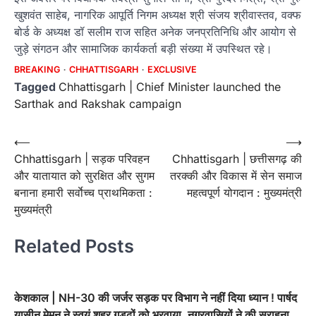
खुशवंत साहेब, नागरिक आपूर्ति निगम अध्यक्ष श्री संजय श्रीवास्तव, वक्फ
बोर्ड के अध्यक्ष डॉ सलीम राज सहित अनेक जनप्रतिनिधि और आयोग से
जुड़े संगठन और सामाजिक कार्यकर्ता बड़ी संख्या में उपस्थित रहे।
BREAKING
CHHATTISGARH
EXCLUSIVE
Tagged
Chhattisgarh | Chief Minister launched the
Sarthak and Rakshak campaign
Post
⟵
⟶
Chhattisgarh | सड़क परिवहन
Chhattisgarh | छत्तीसगढ़ की
navigation
और यातायात को सुरक्षित और सुगम
तरक्की और विकास में सेन समाज
बनाना हमारी सर्वाेच्च प्राथमिकता :
महत्वपूर्ण योगदान : मुख्यमंत्री
मुख्यमंत्री
Related Posts
केशकाल | NH-30 की जर्जर सड़क पर विभाग ने नहीं दिया ध्यान ! पार्षद
यासीन मेमन ने स्वयं शहर गड्ढों को भरवाया, नगरवासियों ने की सराहना….