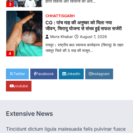
हरित विकास और किसानों की आय…
3
CHHATTISGARH
CG : पांच माह की अनुष्का को मिला नया
जीवन, चिरायु योजना से संभव हुई सफल सर्जरी
More Khabar
August 7, 2026
रायपुर। राष्ट्रीय बाल स्वास्थ्य कार्यक्रम (चिरायु) के तहत
जशपुर जिले की 5 माह की मासूम…
4
CHHATTISGARH
CG: छिपली की दीदियों का कमाल, बकरी
Twitter
Facebook
LinkedIn
Instagram
पालन से बढ़ी आय और मजबूत हुआ आत्मविश्वास
youtube
More Khabar
August 7, 2026
रायपुर। ग्रामीण महिलाओं को आर्थिक रूप से सशक्त
बनाने की दिशा में जिले के नगरी…
1
Extensive News
CHHATTISGARH
CG: 1 से 19 वर्ष तक के बच्चों को निःशुल्क दी
जाएगी एल्बेंडाजोल
Tincidunt dictum ligula malesuada felis pulvinar fusce