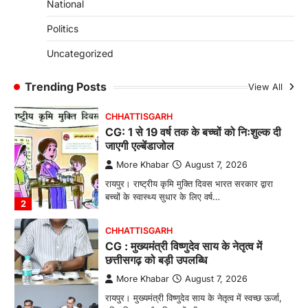
CHHATTISGARH
National
CG: छिपली की दीदियों का कमाल, बकरी
Politics
पालन से बढ़ी आय और मजबूत हुआ आत्मविश्वास
More Khabar
August 7, 2026
Uncategorized
रायपुर। ग्रामीण महिलाओं को आर्थिक रूप से सशक्त
बनाने की दिशा में जिले के नगरी…
Trending Posts
View All
1
CHHATTISGARH
CG: 1 से 19 वर्ष तक के बच्चों को निःशुल्क दी
जाएगी एल्बेंडाजोल
More Khabar
August 7, 2026
रायपुर। राष्ट्रीय कृमि मुक्ति दिवस भारत सरकार द्वारा
बच्चों के स्वास्थ्य सुधार के लिए वर्ष…
2
CHHATTISGARH
CG : मुख्यमंत्री विष्णुदेव साय के नेतृत्व में
छत्तीसगढ़ को बड़ी उपलब्धि
More Khabar
August 7, 2026
रायपुर। मुख्यमंत्री विष्णुदेव साय के नेतृत्व में स्वच्छ ऊर्जा,