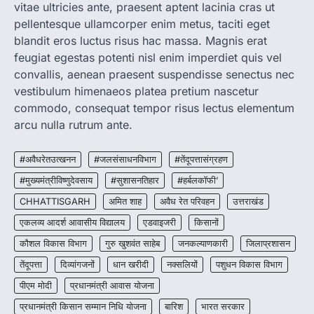
vitae ultricies ante, praesent aptent lacinia cras ut
More Khabar
August 7, 2026
pellentesque ullamcorper enim metus, taciti eget
रायपुर। राष्ट्रीय कृमि मुक्ति दिवस भारत सरकार द्वारा
बच्चों के स्वास्थ्य सुधार के लिए वर्ष…
blandit eros luctus risus hac massa. Magnis erat
2
feugiat egestas potenti nisl enim imperdiet quis vel
convallis, aenean praesent suspendisse senectus nec
CHHATTISGARH
CG : मुख्यमंत्री विष्णुदेव साय के नेतृत्व में
vestibulum himenaeos platea pretium nascetur
छत्तीसगढ़ को बड़ी उपलब्धि
commodo, consequat tempor risus lectus elementum
More Khabar
August 7, 2026
arcu nulla rutrum ante.
रायपुर। मुख्यमंत्री विष्णुदेव साय के नेतृत्व में स्वच्छ ऊर्जा,
हरित विकास और किसानों की आय…
#अवैधरेतउत्खनन
#जलसंसाधनविभाग
#तेंदूपत्तासंग्रहण
3
#मुख्यमंत्रीविष्णुदेवसाय
#सुशासनतिहार
#हर्बलकॉफी’
CHHATTISGARH
CHHATTISGARH
अमित शाह
अवैध रेत परिवहन
उत्तराखंड
CG : पांच माह की अनुष्का को मिला नया
जीवन, चिरायु योजना से संभव हुई सफल सर्जरी
एकलव्य आदर्श आवासीय विद्यालय
एडवाइजरी
किसानों
More Khabar
August 7, 2026
कौशल विकास विभाग
गुरु खुशवंत साहेब
जनकल्याणकारी
जिलाप्रशासन
रायपुर। राष्ट्रीय बाल स्वास्थ्य कार्यक्रम (चिरायु) के तहत
तेंदूपत्ता
दिव्यांगजनों
धान खरीदी
नक्सलियों
पशुधन विकास विभाग
जशपुर जिले की 5 माह की मासूम…
4
पीएम मोदी
प्रधानमंत्री आवास योजना
प्रधानमंत्री किसान सम्मान निधि योजना
बारिश
भारत सरकार