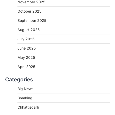
November 2025
More Khabar
August 7, 2026
October 2025
रायपुर। राष्ट्रीय कृमि मुक्ति दिवस भारत सरकार द्वारा
बच्चों के स्वास्थ्य सुधार के लिए वर्ष…
September 2025
2
August 2025
CHHATTISGARH
CG : मुख्यमंत्री विष्णुदेव साय के नेतृत्व में
July 2025
छत्तीसगढ़ को बड़ी उपलब्धि
June 2025
More Khabar
August 7, 2026
रायपुर। मुख्यमंत्री विष्णुदेव साय के नेतृत्व में स्वच्छ ऊर्जा,
May 2025
हरित विकास और किसानों की आय…
3
April 2025
CHHATTISGARH
Categories
CG : पांच माह की अनुष्का को मिला नया
जीवन, चिरायु योजना से संभव हुई सफल सर्जरी
Big News
More Khabar
August 7, 2026
Breaking
रायपुर। राष्ट्रीय बाल स्वास्थ्य कार्यक्रम (चिरायु) के तहत
जशपुर जिले की 5 माह की मासूम…
4
Chhattisgarh