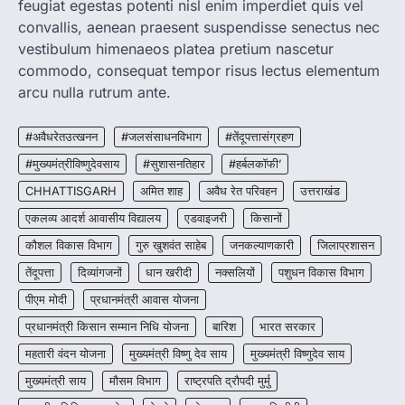
feugiat egestas potenti nisl enim imperdiet quis vel
convallis, aenean praesent suspendisse senectus nec
CHHATTISGARH
CG : मुख्यमंत्री विष्णुदेव साय के नेतृत्व में
vestibulum himenaeos platea pretium nascetur
छत्तीसगढ़ को बड़ी उपलब्धि
commodo, consequat tempor risus lectus elementum
More Khabar
August 7, 2026
arcu nulla rutrum ante.
रायपुर। मुख्यमंत्री विष्णुदेव साय के नेतृत्व में स्वच्छ ऊर्जा,
हरित विकास और किसानों की आय…
#अवैधरेतउत्खनन
#जलसंसाधनविभाग
#तेंदूपत्तासंग्रहण
3
#मुख्यमंत्रीविष्णुदेवसाय
#सुशासनतिहार
#हर्बलकॉफी’
CHHATTISGARH
CHHATTISGARH
अमित शाह
अवैध रेत परिवहन
उत्तराखंड
CG : पांच माह की अनुष्का को मिला नया
जीवन, चिरायु योजना से संभव हुई सफल सर्जरी
एकलव्य आदर्श आवासीय विद्यालय
एडवाइजरी
किसानों
More Khabar
August 7, 2026
कौशल विकास विभाग
गुरु खुशवंत साहेब
जनकल्याणकारी
जिलाप्रशासन
रायपुर। राष्ट्रीय बाल स्वास्थ्य कार्यक्रम (चिरायु) के तहत
तेंदूपत्ता
दिव्यांगजनों
धान खरीदी
नक्सलियों
पशुधन विकास विभाग
जशपुर जिले की 5 माह की मासूम…
4
पीएम मोदी
प्रधानमंत्री आवास योजना
प्रधानमंत्री किसान सम्मान निधि योजना
बारिश
भारत सरकार
महतारी वंदन योजना
मुख्यमंत्री विष्णु देव साय
मुख्यमंत्री विष्णुदेव साय
मुख्यमंत्री साय
मौसम विभाग
राष्ट्रपति द्रौपदी मुर्मु