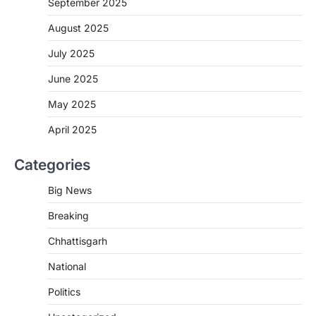
September 2025
2
August 2025
CHHATTISGARH
CG : मुख्यमंत्री विष्णुदेव साय के नेतृत्व में
July 2025
छत्तीसगढ़ को बड़ी उपलब्धि
June 2025
More Khabar
August 7, 2026
रायपुर। मुख्यमंत्री विष्णुदेव साय के नेतृत्व में स्वच्छ ऊर्जा,
May 2025
हरित विकास और किसानों की आय…
3
April 2025
CHHATTISGARH
Categories
CG : पांच माह की अनुष्का को मिला नया
जीवन, चिरायु योजना से संभव हुई सफल सर्जरी
Big News
More Khabar
August 7, 2026
Breaking
रायपुर। राष्ट्रीय बाल स्वास्थ्य कार्यक्रम (चिरायु) के तहत
जशपुर जिले की 5 माह की मासूम…
4
Chhattisgarh
CHHATTISGARH
National
CG: छिपली की दीदियों का कमाल, बकरी
Politics
पालन से बढ़ी आय और मजबूत हुआ आत्मविश्वास
More Khabar
August 7, 2026