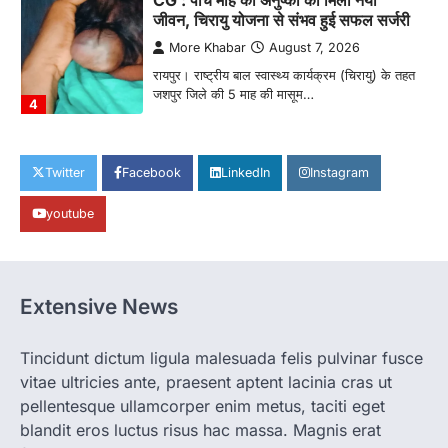
CG : पांच माह की अनुष्का को मिला नया
जीवन, चिरायु योजना से संभव हुई सफल सर्जरी
More Khabar
August 7, 2026
रायपुर। राष्ट्रीय बाल स्वास्थ्य कार्यक्रम (चिरायु) के तहत
जशपुर जिले की 5 माह की मासूम…
4
CHHATTISGARH
CG: छिपली की दीदियों का कमाल, बकरी
Twitter
Facebook
LinkedIn
Instagram
पालन से बढ़ी आय और मजबूत हुआ आत्मविश्वास
youtube
More Khabar
August 7, 2026
रायपुर। ग्रामीण महिलाओं को आर्थिक रूप से सशक्त
बनाने की दिशा में जिले के नगरी…
1
Extensive News
CHHATTISGARH
CG: 1 से 19 वर्ष तक के बच्चों को निःशुल्क दी
जाएगी एल्बेंडाजोल
Tincidunt dictum ligula malesuada felis pulvinar fusce
vitae ultricies ante, praesent aptent lacinia cras ut
More Khabar
August 7, 2026
pellentesque ullamcorper enim metus, taciti eget
रायपुर। राष्ट्रीय कृमि मुक्ति दिवस भारत सरकार द्वारा
बच्चों के स्वास्थ्य सुधार के लिए वर्ष…
blandit eros luctus risus hac massa. Magnis erat
2