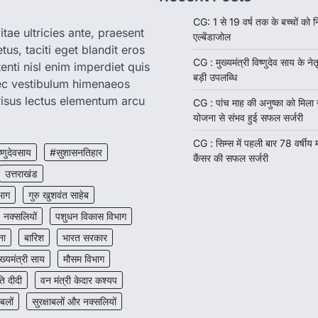
CG: 1 से 19 वर्ष तक के बच्चों को न
tae ultricies ante, praesent
एल्बेंडाजोल
us, taciti eget blandit eros
CG : मुख्यमंत्री विष्णुदेव साय के नेतृ
enti nisl enim imperdiet quis
बड़ी उपलब्धि
nec vestibulum himenaeos
isus lectus elementum arcu
CG : पांच माह की अनुष्का को मिला
योजना से संभव हुई सफल सर्जरी
CG : सिम्स में पहली बार 78 वर्षीय
ष्णुदेवसाय
#सुशासनतिहार
कैंसर की सफल सर्जरी
उत्तराखंड
भाग
गुरु खुशवंत साहेब
नक्सलियों
पशुधन विकास विभाग
ना
बारिश
भारत सरकार
ुख्यमंत्री साय
मौसम विभाग
 दीदी
वन मंत्री केदार कश्यप
 बलों
सुरक्षाबलों और नक्सलियों