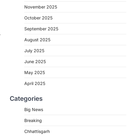
More Khabar
August 7, 2026
November 2025
रायपुर। मुख्यमंत्री विष्णुदेव साय के नेतृत्व में स्वच्छ
October 2025
ऊर्जा, हरित विकास और किसानों की आय…
2
September 2025
⟶
CHHATTISGARH
August 2025
CG : पांच माह की अनुष्का को मिला नया
जीवन, चिरायु योजना से संभव हुई सफल
July 2025
सर्जरी
June 2025
More Khabar
August 7, 2026
May 2025
रायपुर। राष्ट्रीय बाल स्वास्थ्य कार्यक्रम (चिरायु)
के तहत जशपुर जिले की 5 माह की मासूम…
3
April 2025
BIG NEWS
Categories
CG : सिम्स में पहली बार 78 वर्षीय
महिला के अंडाशय कैंसर की सफल
Big News
सर्जरी
Breaking
More Khabar
August 7, 2026
Chhattisgarh
रायपुर। छत्तीसगढ़ आयुर्विज्ञान संस्थान (सिम्स),