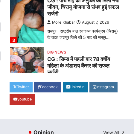
CG : पांच माह की अनुष्का को मिला नया
जीवन, चिरायु योजना से संभव हुई सफल
सर्जरी
More Khabar
August 7, 2026
रायपुर। राष्ट्रीय बाल स्वास्थ्य कार्यक्रम (चिरायु)
के तहत जशपुर जिले की 5 माह की मासूम…
3
BIG NEWS
CG : सिम्स में पहली बार 78 वर्षीय
महिला के अंडाशय कैंसर की सफल
सर्जरी
More Khabar
August 7, 2026
Twitter
Facebook
LinkedIn
Instagram
रायपुर। छत्तीसगढ़ आयुर्विज्ञान संस्थान (सिम्स),
बिलासपुर के स्त्री एवं प्रसूति रोग विभाग के विशेषज्ञ
youtube
डॉक्टरों…
4
CHHATTISGARH
CG: 1 से 19 वर्ष तक के बच्चों को
निःशुल्क दी जाएगी एल्बेंडाजोल
Opinion
View All