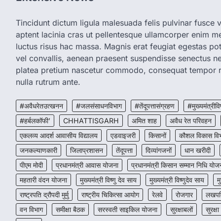
Tincidunt dictum ligula malesuada felis pulvinar fusce vi
aptent lacinia cras ut pellentesque ullamcorper enim met
luctus risus hac massa. Magnis erat feugiat egestas pot
vel convallis, aenean praesent suspendisse senectus 
platea pretium nascetur commodo, consequat tempor r
nulla rutrum ante.
#अवैधरेतउत्खनन
#जलसंसाधनविभाग
#तेंदूपत्तासंग्रहण
#मुख्यमंत्रीवि
#हर्बलकॉफी’
CHHATTISGARH
अमित शाह
अवैध रेत परिवहन
एकलव्य आदर्श आवासीय विद्यालय
एडवाइजरी
किसानों
कौशल विकास वि
जनकल्याणकारी
जिलाप्रशासन
तेंदूपत्ता
दिव्यांगजनों
धान खरीदी
पीएम मोदी
प्रधानमंत्री आवास योजना
प्रधानमंत्री किसान सम्मान निधि योज
महतारी वंदन योजना
मुख्यमंत्री विष्णु देव साय
मुख्यमंत्री विष्णुदेव साय
म
राष्ट्रपति द्रौपदी मुर्मु
राष्ट्रीय चिकित्सा आयोग
रेलवे
रोजगार
लखपति
वन विभाग
समीक्षा बैठक
सरस्वती साइकिल योजना
सुरक्षाबलों
सुरक्षा