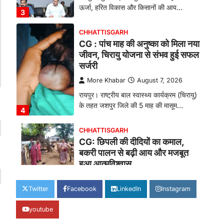
ऊर्जा, हरित विकास और किसानों की आय…
3
CHHATTISGARH
CG : पांच माह की अनुष्का को मिला नया
जीवन, चिरायु योजना से संभव हुई सफल
सर्जरी
More Khabar
August 7, 2026
रायपुर। राष्ट्रीय बाल स्वास्थ्य कार्यक्रम (चिरायु)
के तहत जशपुर जिले की 5 माह की मासूम…
4
CHHATTISGARH
CG: छिपली की दीदियों का कमाल,
बकरी पालन से बढ़ी आय और मजबूत
हुआ आत्मविश्वास
More Khabar
August 7, 2026
Twitter
Facebook
LinkedIn
Instagram
रायपुर। ग्रामीण महिलाओं को आर्थिक रूप से
सशक्त बनाने की दिशा में जिले के नगरी…
1
youtube