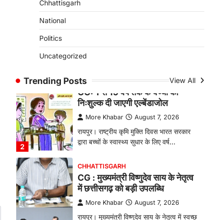
Chhattisgarh
बकरी पालन से बढ़ी आय और मजबूत
हुआ आत्मविश्वास
National
More Khabar
August 7, 2026
Politics
रायपुर। ग्रामीण महिलाओं को आर्थिक रूप से
Uncategorized
सशक्त बनाने की दिशा में जिले के नगरी…
1
Trending Posts
View All
CHHATTISGARH
CG: 1 से 19 वर्ष तक के बच्चों को
निःशुल्क दी जाएगी एल्बेंडाजोल
More Khabar
August 7, 2026
रायपुर। राष्ट्रीय कृमि मुक्ति दिवस भारत सरकार
द्वारा बच्चों के स्वास्थ्य सुधार के लिए वर्ष…
2
CHHATTISGARH
CG : मुख्यमंत्री विष्णुदेव साय के नेतृत्व
में छत्तीसगढ़ को बड़ी उपलब्धि
More Khabar
August 7, 2026
रायपुर। मुख्यमंत्री विष्णुदेव साय के नेतृत्व में स्वच्छ