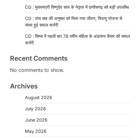
CG : मुख्यमंत्री विष्णुदेव साय के नेतृत्व में छत्तीसगढ़ को बड़ी उपलब्धि
CG : पांच माह की अनुष्का को मिला नया जीवन, चिरायु योजना से
संभव हुई सफल सर्जरी
CG : सिम्स में पहली बार 78 वर्षीय महिला के अंडाशय कैंसर की सफल
सर्जरी
Recent Comments
No comments to show.
Archives
August 2026
CHHATTISGARH
CG: 1 से 19 वर्ष तक के बच्चों को
July 2026
निःशुल्क दी जाएगी एल्बेंडाजोल
June 2026
More Khabar
August 7, 2026
May 2026
रायपुर। राष्ट्रीय कृमि मुक्ति दिवस भारत सरकार
द्वारा बच्चों के स्वास्थ्य सुधार के लिए वर्ष…