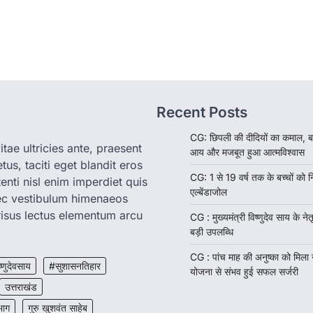
Recent Posts
CG: छिपली की दीदियों का कमाल, ब
tae ultricies ante, praesent
आय और मजबूत हुआ आत्मविश्वास
us, taciti eget blandit eros
CG: 1 से 19 वर्ष तक के बच्चों को न
enti nisl enim imperdiet quis
एल्बेंडाजोल
nec vestibulum himenaeos
isus lectus elementum arcu
CG : मुख्यमंत्री विष्णुदेव साय के नेतृ
बड़ी उपलब्धि
CG : पांच माह की अनुष्का को मिला
ष्णुदेवसाय
#सुशासनतिहार
योजना से संभव हुई सफल सर्जरी
उत्तराखंड
भाग
गुरु खुशवंत साहेब