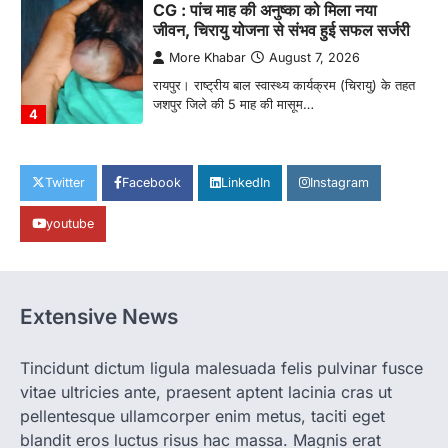
CG : पांच माह की अनुष्का को मिला नया
जीवन, चिरायु योजना से संभव हुई सफल सर्जरी
More Khabar
August 7, 2026
रायपुर। राष्ट्रीय बाल स्वास्थ्य कार्यक्रम (चिरायु) के तहत
जशपुर जिले की 5 माह की मासूम…
4
CHHATTISGARH
CG: छिपली की दीदियों का कमाल, बकरी
Twitter
Facebook
LinkedIn
Instagram
पालन से बढ़ी आय और मजबूत हुआ आत्मविश्वास
youtube
More Khabar
August 7, 2026
रायपुर। ग्रामीण महिलाओं को आर्थिक रूप से सशक्त
बनाने की दिशा में जिले के नगरी…
1
Extensive News
CHHATTISGARH
CG: 1 से 19 वर्ष तक के बच्चों को निःशुल्क दी
जाएगी एल्बेंडाजोल
Tincidunt dictum ligula malesuada felis pulvinar fusce
vitae ultricies ante, praesent aptent lacinia cras ut
More Khabar
August 7, 2026
pellentesque ullamcorper enim metus, taciti eget
रायपुर। राष्ट्रीय कृमि मुक्ति दिवस भारत सरकार द्वारा
बच्चों के स्वास्थ्य सुधार के लिए वर्ष…
blandit eros luctus risus hac massa. Magnis erat
2