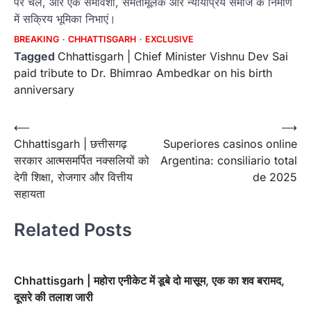
पर चलें, और एक समावेशी, समतामूलक और न्यायप्रिय समाज के निर्माण
में सक्रिय भूमिका निभाएं।
BREAKING
CHHATTISGARH
EXCLUSIVE
Tagged
Chhattisgarh | Chief Minister Vishnu Dev Sai
paid tribute to Dr. Bhimrao Ambedkar on his birth
anniversary
Post
⟵
⟶
Chhattisgarh | छत्तीसगढ़
Superiores casinos online
navigation
सरकार आत्मसमर्पित नक्सलियों को
Argentina: consiliario total
देगी शिक्षा, रोजगार और वित्तीय
de 2025
सहायता
Related Posts
Chhattisgarh | महोरा एनीकेट में डूबे दो मासूम, एक का शव बरामद,
दूसरे की तलाश जारी