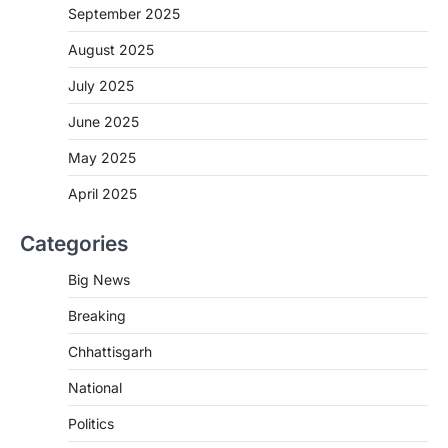
बच्चों के स्वास्थ्य सुधार के लिए वर्ष…
September 2025
2
August 2025
CHHATTISGARH
CG : मुख्यमंत्री विष्णुदेव साय के नेतृत्व में
July 2025
छत्तीसगढ़ को बड़ी उपलब्धि
June 2025
More Khabar
August 7, 2026
रायपुर। मुख्यमंत्री विष्णुदेव साय के नेतृत्व में स्वच्छ ऊर्जा,
May 2025
हरित विकास और किसानों की आय…
3
April 2025
CHHATTISGARH
Categories
CG : पांच माह की अनुष्का को मिला नया
जीवन, चिरायु योजना से संभव हुई सफल सर्जरी
Big News
More Khabar
August 7, 2026
Breaking
रायपुर। राष्ट्रीय बाल स्वास्थ्य कार्यक्रम (चिरायु) के तहत
जशपुर जिले की 5 माह की मासूम…
4
Chhattisgarh
CHHATTISGARH
National
CG: छिपली की दीदियों का कमाल, बकरी
Politics
पालन से बढ़ी आय और मजबूत हुआ आत्मविश्वास