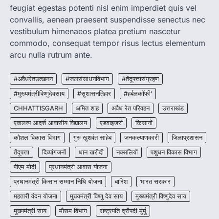
feugiat egestas potenti nisl enim imperdiet quis vel
convallis, aenean praesent suspendisse senectus nec
CHHATTISGARH
CG : मुख्यमंत्री विष्णुदेव साय के नेतृत्व में
vestibulum himenaeos platea pretium nascetur
छत्तीसगढ़ को बड़ी उपलब्धि
commodo, consequat tempor risus lectus elementum
More Khabar
August 7, 2026
arcu nulla rutrum ante.
रायपुर। मुख्यमंत्री विष्णुदेव साय के नेतृत्व में स्वच्छ ऊर्जा,
हरित विकास और किसानों की आय…
#अवैधरेतउत्खनन
#जलसंसाधनविभाग
#तेंदूपत्तासंग्रहण
3
#मुख्यमंत्रीविष्णुदेवसाय
#सुशासनतिहार
#हर्बलकॉफी’
CHHATTISGARH
CHHATTISGARH
अमित शाह
अवैध रेत परिवहन
उत्तराखंड
CG : पांच माह की अनुष्का को मिला नया
जीवन, चिरायु योजना से संभव हुई सफल सर्जरी
एकलव्य आदर्श आवासीय विद्यालय
एडवाइजरी
किसानों
More Khabar
August 7, 2026
कौशल विकास विभाग
गुरु खुशवंत साहेब
जनकल्याणकारी
जिलाप्रशासन
रायपुर। राष्ट्रीय बाल स्वास्थ्य कार्यक्रम (चिरायु) के तहत
तेंदूपत्ता
दिव्यांगजनों
धान खरीदी
नक्सलियों
पशुधन विकास विभाग
जशपुर जिले की 5 माह की मासूम…
4
पीएम मोदी
प्रधानमंत्री आवास योजना
प्रधानमंत्री किसान सम्मान निधि योजना
बारिश
भारत सरकार
महतारी वंदन योजना
मुख्यमंत्री विष्णु देव साय
मुख्यमंत्री विष्णुदेव साय
मुख्यमंत्री साय
मौसम विभाग
राष्ट्रपति द्रौपदी मुर्मु