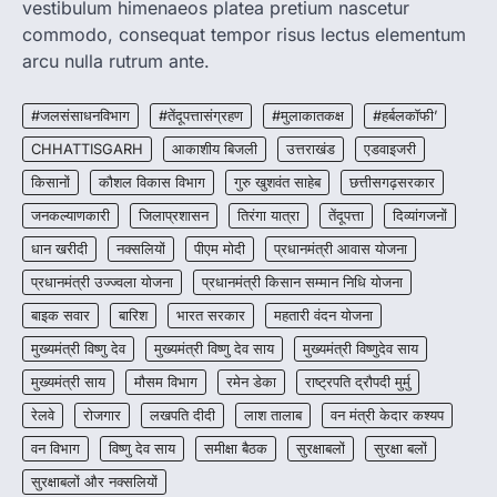
CG:रायपुर में लिव-इन पार्टनर की मौत से
vestibulum himenaeos platea pretium nascetur
सनसनी, हत्या का शक
commodo, consequat tempor risus lectus elementum
More Khabar
August 6, 2026
arcu nulla rutrum ante.
रायपुर। राजधानी रायपुर से एक सनसनीखेज मामला
सामने आया है। मुजगहन थाना क्षेत्र के बोरियाकला…
#जलसंसाधनविभाग
#तेंदूपत्तासंग्रहण
#मुलाकातकक्ष
#हर्बलकॉफी’
3
CHHATTISGARH
आकाशीय बिजली
उत्तराखंड
एडवाइजरी
BIG NEWS
किसानों
कौशल विकास विभाग
गुरु खुशवंत साहेब
छत्तीसगढ़सरकार
CG: राज्य में घुमंतू और बेसहारा पशुओं के लिए
स्थापित होंगे 1460 गौधाम
जनकल्याणकारी
जिलाप्रशासन
तिरंगा यात्रा
तेंदूपत्ता
दिव्यांगजनों
More Khabar
August 5, 2026
धान खरीदी
नक्सलियों
पीएम मोदी
प्रधानमंत्री आवास योजना
रायपुर। राज्य में घुमंतू और बेसहारा पशुओं को सुरक्षित
प्रधानमंत्री उज्ज्वला योजना
प्रधानमंत्री किसान सम्मान निधि योजना
आश्रय देने, गौ-संरक्षण को बढ़ावा देने…
4
बाइक सवार
बारिश
भारत सरकार
महतारी वंदन योजना
मुख्यमंत्री विष्णु देव
मुख्यमंत्री विष्णु देव साय
मुख्यमंत्री विष्णुदेव साय
मुख्यमंत्री साय
मौसम विभाग
रमेन डेका
राष्ट्रपति द्रौपदी मुर्मु
रेलवे
रोजगार
लखपति दीदी
लाश तालाब
वन मंत्री केदार कश्यप
वन विभाग
विष्णु देव साय
समीक्षा बैठक
सुरक्षाबलों
सुरक्षा बलों
सुरक्षाबलों और नक्सलियों