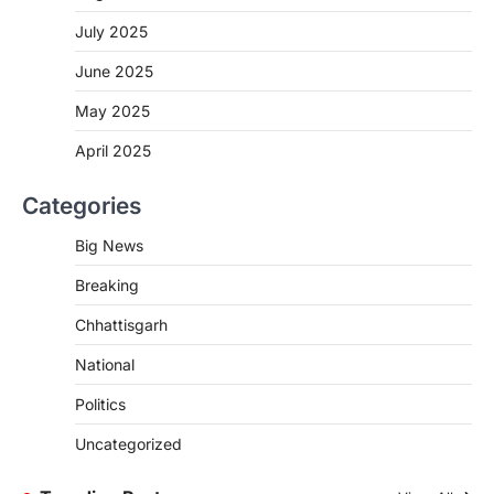
CG:रायपुर में लिव-इन पार्टनर की मौत से
July 2025
सनसनी, हत्या का शक
June 2025
More Khabar
August 6, 2026
रायपुर। राजधानी रायपुर से एक सनसनीखेज मामला
May 2025
सामने आया है। मुजगहन थाना क्षेत्र के बोरियाकला…
3
April 2025
BIG NEWS
Categories
CG: राज्य में घुमंतू और बेसहारा पशुओं के लिए
स्थापित होंगे 1460 गौधाम
Big News
More Khabar
August 5, 2026
Breaking
रायपुर। राज्य में घुमंतू और बेसहारा पशुओं को सुरक्षित
आश्रय देने, गौ-संरक्षण को बढ़ावा देने…
4
Chhattisgarh
CHHATTISGARH
National
CG: शराब दुकानों में गड़बड़ी पर आबकारी
Politics
विभाग का बड़ा एक्शन
More Khabar
August 6, 2026
Uncategorized
रायपुर। छत्तीसगढ़ में शराब दुकानों में अधिक कीमत पर
बिक्री और अन्य गंभीर अनियमितताओं के…