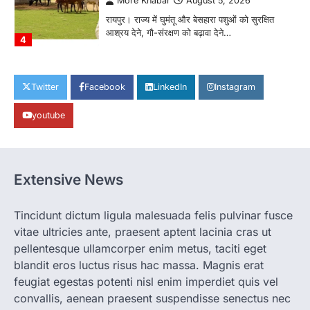
More Khabar
August 5, 2026
रायपुर। राज्य में घुमंतू और बेसहारा पशुओं को सुरक्षित
आश्रय देने, गौ-संरक्षण को बढ़ावा देने…
4
CHHATTISGARH
CG: शराब दुकानों में गड़बड़ी पर आबकारी
Twitter
Facebook
LinkedIn
Instagram
विभाग का बड़ा एक्शन
youtube
More Khabar
August 6, 2026
रायपुर। छत्तीसगढ़ में शराब दुकानों में अधिक कीमत पर
बिक्री और अन्य गंभीर अनियमितताओं के…
1
Extensive News
CHHATTISGARH
CG:NEET/JEEऑनलाइन कोचिंग सुविधा हेतु
कोचिंग संस्थानों से आवेदन आमंत्रित
Tincidunt dictum ligula malesuada felis pulvinar fusce
vitae ultricies ante, praesent aptent lacinia cras ut
More Khabar
August 6, 2026
pellentesque ullamcorper enim metus, taciti eget
रायपुर। शैक्षणिक सत्र 2026-27 में सरगुजा जिले के
शासकीय विद्यालयों में कक्षा 11वीं विज्ञान संकाय…
blandit eros luctus risus hac massa. Magnis erat
2
feugiat egestas potenti nisl enim imperdiet quis vel
convallis, aenean praesent suspendisse senectus nec
CHHATTISGARH