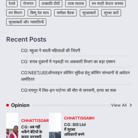
सामने आया है। मुजगहन थाना क्षेत्र के बोरियाकला…
4
रेलवे
रोजगार
लखपति दीदी
लाश तालाब
वन मंत्री केदार कश्यप
वन विभाग
विष्णु देव साय
समीक्षा बैठक
सुरक्षाबलों
सुरक्षा बलों
सुरक्षाबलों और नक्सलियों
Recent Posts
CG: महुआ ने बदली महिलाओं की जिंदगी
CG: शराब दुकानों में गड़बड़ी पर आबकारी विभाग का बड़ा एक्शन
CG:NEET/JEEऑनलाइन कोचिंग सुविधा हेतु कोचिंग संस्थानों से आवेदन
आमंत्रित
CG:रायपुर में लिव-इन पार्टनर की मौत से सनसनी, हत्या का शक
Opinion
View All
CHHATTISGARH
CHHATTISGARH
CG: SIS Ltd
CG: अब नहीं
में सुरक्षा
थकेंगे बेटियों के
अधिकारी बनने
कदम,सरस्वती