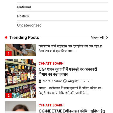
More Khabar
August 6, 2026
National
रायपुर। राजधानी रायपुर से एक सनसनीखेज मामला
सामने आया है। मुजगहन थाना क्षेत्र के बोरियाकला…
Politics
4
Uncategorized
CHHATTISGARH
CG: महुआ ने बदली महिलाओं की जिंदगी
Trending Posts
View All
More Khabar
August 6, 2026
जनजातीय कार्य मंत्रालय और ट्राइफेड की एक पहल है,
जिसे 2018 में शुरू किया गया…
1
CHHATTISGARH
CG: शराब दुकानों में गड़बड़ी पर आबकारी
विभाग का बड़ा एक्शन
More Khabar
August 6, 2026
रायपुर। छत्तीसगढ़ में शराब दुकानों में अधिक कीमत पर
बिक्री और अन्य गंभीर अनियमितताओं के…
2
CHHATTISGARH
CG:NEET/JEEऑनलाइन कोचिंग सुविधा हेतु