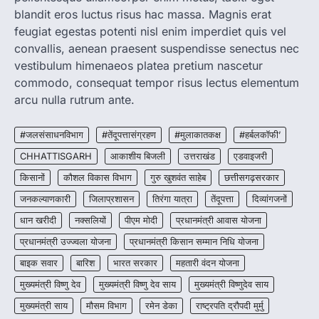
blandit eros luctus risus hac massa. Magnis erat
CG: शराब दुकानों में गड़बड़ी पर आबकारी
विभाग का बड़ा एक्शन
feugiat egestas potenti nisl enim imperdiet quis vel
convallis, aenean praesent suspendisse senectus nec
More Khabar
August 6, 2026
vestibulum himenaeos platea pretium nascetur
रायपुर। छत्तीसगढ़ में शराब दुकानों में अधिक कीमत पर
commodo, consequat tempor risus lectus elementum
बिक्री और अन्य गंभीर अनियमितताओं के…
2
arcu nulla rutrum ante.
CHHATTISGARH
CG:NEET/JEEऑनलाइन कोचिंग सुविधा हेतु
#जलसंसाधनविभाग
#तेंदूपत्तासंग्रहण
#मुलाकातकक्ष
#हर्बलकॉफी’
कोचिंग संस्थानों से आवेदन आमंत्रित
CHHATTISGARH
आकाशीय बिजली
उत्तराखंड
एडवाइजरी
More Khabar
August 6, 2026
किसानों
कौशल विकास विभाग
गुरु खुशवंत साहेब
छत्तीसगढ़सरकार
रायपुर। शैक्षणिक सत्र 2026-27 में सरगुजा जिले के
जनकल्याणकारी
जिलाप्रशासन
तिरंगा यात्रा
तेंदूपत्ता
दिव्यांगजनों
शासकीय विद्यालयों में कक्षा 11वीं विज्ञान संकाय…
3
धान खरीदी
नक्सलियों
पीएम मोदी
प्रधानमंत्री आवास योजना
CHHATTISGARH
प्रधानमंत्री उज्ज्वला योजना
प्रधानमंत्री किसान सम्मान निधि योजना
CG:रायपुर में लिव-इन पार्टनर की मौत से
बाइक सवार
बारिश
भारत सरकार
महतारी वंदन योजना
सनसनी, हत्या का शक
मुख्यमंत्री विष्णु देव
मुख्यमंत्री विष्णु देव साय
मुख्यमंत्री विष्णुदेव साय
More Khabar
August 6, 2026
मुख्यमंत्री साय
मौसम विभाग
रायपुर। राजधानी रायपुर से एक सनसनीखेज मामला
रमेन डेका
राष्ट्रपति द्रौपदी मुर्मु