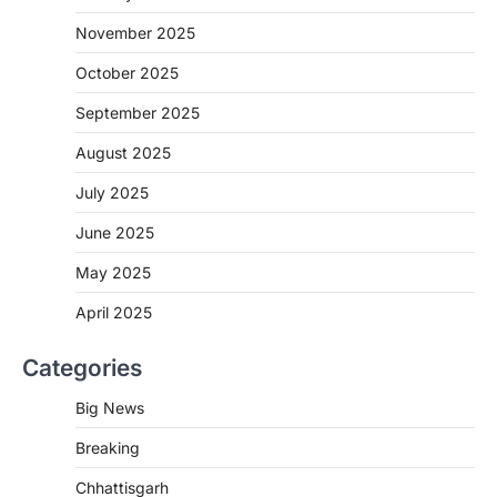
November 2025
CHHATTISGARH
October 2025
CG: शराब दुकानों में गड़बड़ी पर आबकारी
विभाग का बड़ा एक्शन
September 2025
More Khabar
August 6, 2026
August 2025
रायपुर। छत्तीसगढ़ में शराब दुकानों में अधिक कीमत पर
बिक्री और अन्य गंभीर अनियमितताओं के…
July 2025
2
June 2025
CHHATTISGARH
CG:NEET/JEEऑनलाइन कोचिंग सुविधा हेतु
May 2025
कोचिंग संस्थानों से आवेदन आमंत्रित
April 2025
More Khabar
August 6, 2026
रायपुर। शैक्षणिक सत्र 2026-27 में सरगुजा जिले के
Categories
शासकीय विद्यालयों में कक्षा 11वीं विज्ञान संकाय…
3
Big News
CHHATTISGARH
Breaking
CG:रायपुर में लिव-इन पार्टनर की मौत से
सनसनी, हत्या का शक
Chhattisgarh