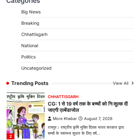
Categories
CG : पांच माह की अनुष्का को मिला नया
जीवन, चिरायु योजना से संभव हुई सफल सर्जरी
Big News
More Khabar
August 7, 2026
Breaking
रायपुर। राष्ट्रीय बाल स्वास्थ्य कार्यक्रम (चिरायु) के तहत
जशपुर जिले की 5 माह की मासूम…
4
Chhattisgarh
CHHATTISGARH
National
CG: छिपली की दीदियों का कमाल, बकरी
Politics
पालन से बढ़ी आय और मजबूत हुआ आत्मविश्वास
More Khabar
August 7, 2026
Uncategorized
रायपुर। ग्रामीण महिलाओं को आर्थिक रूप से सशक्त
बनाने की दिशा में जिले के नगरी…
Trending Posts
View All
1
CHHATTISGARH
CG: 1 से 19 वर्ष तक के बच्चों को निःशुल्क दी
जाएगी एल्बेंडाजोल
More Khabar
August 7, 2026
रायपुर। राष्ट्रीय कृमि मुक्ति दिवस भारत सरकार द्वारा
बच्चों के स्वास्थ्य सुधार के लिए वर्ष…
2