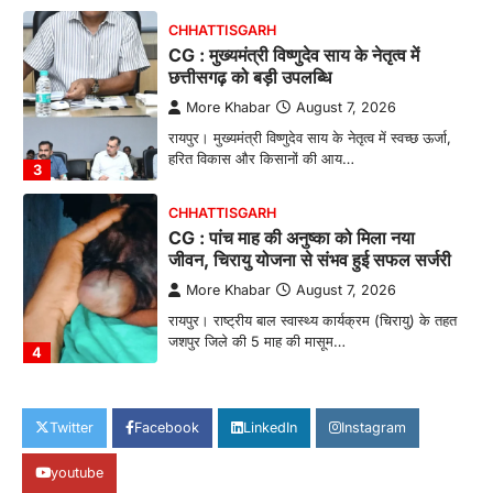
CHHATTISGARH
CG : मुख्यमंत्री विष्णुदेव साय के नेतृत्व में
छत्तीसगढ़ को बड़ी उपलब्धि
More Khabar
August 7, 2026
रायपुर। मुख्यमंत्री विष्णुदेव साय के नेतृत्व में स्वच्छ ऊर्जा,
हरित विकास और किसानों की आय…
3
CHHATTISGARH
CG : पांच माह की अनुष्का को मिला नया
जीवन, चिरायु योजना से संभव हुई सफल सर्जरी
More Khabar
August 7, 2026
रायपुर। राष्ट्रीय बाल स्वास्थ्य कार्यक्रम (चिरायु) के तहत
जशपुर जिले की 5 माह की मासूम…
4
CHHATTISGARH
CG: छिपली की दीदियों का कमाल, बकरी
Twitter
Facebook
LinkedIn
Instagram
पालन से बढ़ी आय और मजबूत हुआ आत्मविश्वास
youtube
More Khabar
August 7, 2026