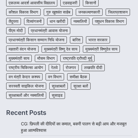
जीवन, चिरायु योजना से संभव हुई सफल सर्जरी
एकलव्य आदर्श आवासीय विद्यालय
एडवाइजरी
किसानों
More Khabar
August 7, 2026
कौशल विकास विभाग
गुरु खुशवंत साहेब
जनकल्याणकारी
जिलाप्रशासन
रायपुर। राष्ट्रीय बाल स्वास्थ्य कार्यक्रम (चिरायु) के तहत
तेंदूपत्ता
दिव्यांगजनों
धान खरीदी
नक्सलियों
पशुधन विकास विभाग
जशपुर जिले की 5 माह की मासूम…
4
पीएम मोदी
प्रधानमंत्री आवास योजना
प्रधानमंत्री किसान सम्मान निधि योजना
बारिश
भारत सरकार
महतारी वंदन योजना
मुख्यमंत्री विष्णु देव साय
मुख्यमंत्री विष्णुदेव साय
मुख्यमंत्री साय
मौसम विभाग
राष्ट्रपति द्रौपदी मुर्मु
राष्ट्रीय चिकित्सा आयोग
रेलवे
रोजगार
लखपति दीदी
वन मंत्री केदार कश्यप
वन विभाग
समीक्षा बैठक
सरस्वती साइकिल योजना
सुरक्षाबलों
सुरक्षा बलों
सुरक्षाबलों और नक्सलियों
सुसाइड
Recent Posts
CG: छिपली की दीदियों का कमाल, बकरी पालन से बढ़ी आय और मजबूत
हुआ आत्मविश्वास