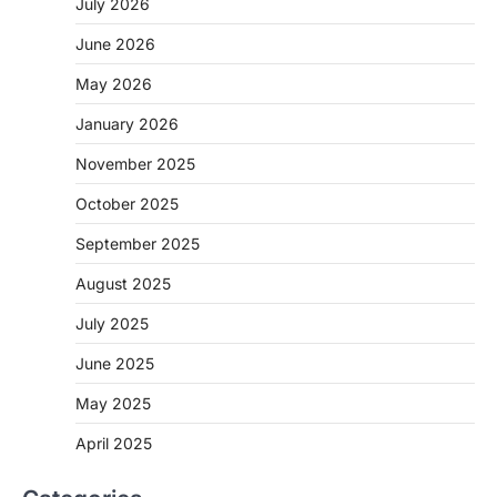
July 2026
June 2026
May 2026
CHHATTISGARH
January 2026
CG: 1 से 19 वर्ष तक के बच्चों को निःशुल्क दी
जाएगी एल्बेंडाजोल
November 2025
More Khabar
August 7, 2026
October 2025
रायपुर। राष्ट्रीय कृमि मुक्ति दिवस भारत सरकार द्वारा
बच्चों के स्वास्थ्य सुधार के लिए वर्ष…
September 2025
2
August 2025
CHHATTISGARH
CG : मुख्यमंत्री विष्णुदेव साय के नेतृत्व में
July 2025
छत्तीसगढ़ को बड़ी उपलब्धि
June 2025
More Khabar
August 7, 2026
रायपुर। मुख्यमंत्री विष्णुदेव साय के नेतृत्व में स्वच्छ ऊर्जा,
May 2025
हरित विकास और किसानों की आय…
3
April 2025
CHHATTISGARH