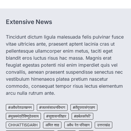
रायपुर। ग्रामीण महिलाओं को आर्थिक रूप से सशक्त
बनाने की दिशा में जिले के नगरी…
1
Extensive News
CHHATTISGARH
CG: 1 से 19 वर्ष तक के बच्चों को निःशुल्क दी
जाएगी एल्बेंडाजोल
Tincidunt dictum ligula malesuada felis pulvinar fusce
vitae ultricies ante, praesent aptent lacinia cras ut
More Khabar
August 7, 2026
pellentesque ullamcorper enim metus, taciti eget
रायपुर। राष्ट्रीय कृमि मुक्ति दिवस भारत सरकार द्वारा
बच्चों के स्वास्थ्य सुधार के लिए वर्ष…
blandit eros luctus risus hac massa. Magnis erat
2
feugiat egestas potenti nisl enim imperdiet quis vel
convallis, aenean praesent suspendisse senectus nec
CHHATTISGARH
CG : मुख्यमंत्री विष्णुदेव साय के नेतृत्व में
vestibulum himenaeos platea pretium nascetur
छत्तीसगढ़ को बड़ी उपलब्धि
commodo, consequat tempor risus lectus elementum
More Khabar
August 7, 2026
arcu nulla rutrum ante.
रायपुर। मुख्यमंत्री विष्णुदेव साय के नेतृत्व में स्वच्छ ऊर्जा,
हरित विकास और किसानों की आय…
#अवैधरेतउत्खनन
#जलसंसाधनविभाग
#तेंदूपत्तासंग्रहण
3
#मुख्यमंत्रीविष्णुदेवसाय
#सुशासनतिहार
#हर्बलकॉफी’
CHHATTISGARH
CHHATTISGARH
अमित शाह
अवैध रेत परिवहन
उत्तराखंड
CG : पांच माह की अनुष्का को मिला नया