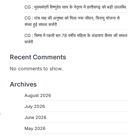
CG : मुख्यमंत्री विष्णुदेव साय के नेतृत्व में छत्तीसगढ़ को बड़ी उपलब्धि
CG : पांच माह की अनुष्का को मिला नया जीवन, चिरायु योजना से
संभव हुई सफल सर्जरी
CG : सिम्स में पहली बार 78 वर्षीय महिला के अंडाशय कैंसर की सफल
सर्जरी
Recent Comments
No comments to show.
Archives
August 2026
CHHATTISGARH
CG: 1 से 19 वर्ष तक के बच्चों को
July 2026
निःशुल्क दी जाएगी एल्बेंडाजोल
o
June 2026
More Khabar
August 7, 2026
May 2026
रायपुर। राष्ट्रीय कृमि मुक्ति दिवस भारत सरकार
द्वारा बच्चों के स्वास्थ्य सुधार के लिए वर्ष…