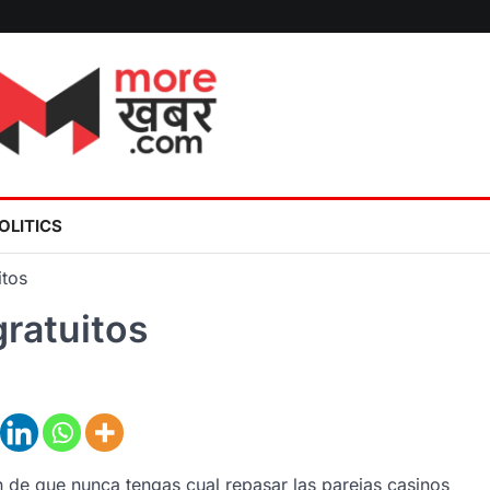
OLITICS
itos
gratuitos
in de que nunca tengas cual repasar las parejas casinos