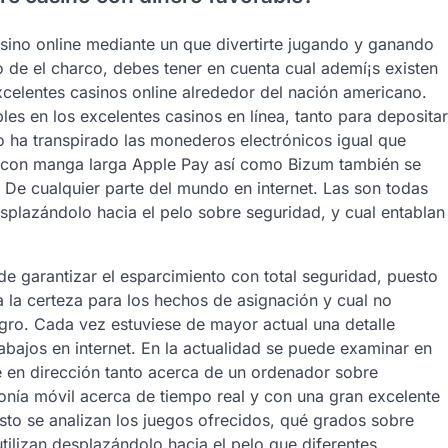
 casino online mediante un que divertirte jugando y ganando
o de el charco, debes tener en cuenta cual ademí¡s existen
 excelentes casinos online alrededor del nación americano.
les en los excelentes casinos en línea, tanto para depositar
no ha transpirado las monederos electrónicos igual que
 con manga larga Apple Pay así­ como Bizum también se
 De cualquier parte del mundo en internet. Las son todas
splazándolo hacia el pelo sobre seguridad, y cual entablan
e garantizar el esparcimiento con total seguridad, puesto
 la certeza para los hechos de asignación y cual no
igro. Cada vez estuviese de mayor actual una detalle
rabajos en internet. En la actualidad se puede examinar en
de en dirección tanto acerca de un ordenador sobre
onía móvil acerca de tiempo real y con una gran excelente
sto se analizan los juegos ofrecidos, qué grados sobre
tilizan desplazándolo hacia el pelo que diferentes