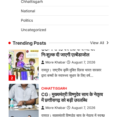
Chhattisgarh
बकरी पालन से बढ़ी आय और मजबूत
हुआ आत्मविश्वास
National
More Khabar
August 7, 2026
Politics
रायपुर। ग्रामीण महिलाओं को आर्थिक रूप से
Uncategorized
सशक्त बनाने की दिशा में जिले के नगरी…
1
Trending Posts
View All
CHHATTISGARH
CG: 1 से 19 वर्ष तक के बच्चों को
निःशुल्क दी जाएगी एल्बेंडाजोल
More Khabar
August 7, 2026
रायपुर। राष्ट्रीय कृमि मुक्ति दिवस भारत सरकार
द्वारा बच्चों के स्वास्थ्य सुधार के लिए वर्ष…
2
CHHATTISGARH
CG : मुख्यमंत्री विष्णुदेव साय के नेतृत्व
में छत्तीसगढ़ को बड़ी उपलब्धि
More Khabar
August 7, 2026
रायपुर। मुख्यमंत्री विष्णुदेव साय के नेतृत्व में स्वच्छ