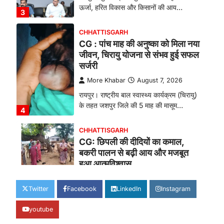
ऊर्जा, हरित विकास और किसानों की आय…
3
o
CHHATTISGARH
CG : पांच माह की अनुष्का को मिला नया
जीवन, चिरायु योजना से संभव हुई सफल
सर्जरी
More Khabar
August 7, 2026
रायपुर। राष्ट्रीय बाल स्वास्थ्य कार्यक्रम (चिरायु)
के तहत जशपुर जिले की 5 माह की मासूम…
4
CHHATTISGARH
CG: छिपली की दीदियों का कमाल,
बकरी पालन से बढ़ी आय और मजबूत
हुआ आत्मविश्वास
More Khabar
August 7, 2026
Twitter
Facebook
LinkedIn
Instagram
रायपुर। ग्रामीण महिलाओं को आर्थिक रूप से
सशक्त बनाने की दिशा में जिले के नगरी…
1
youtube