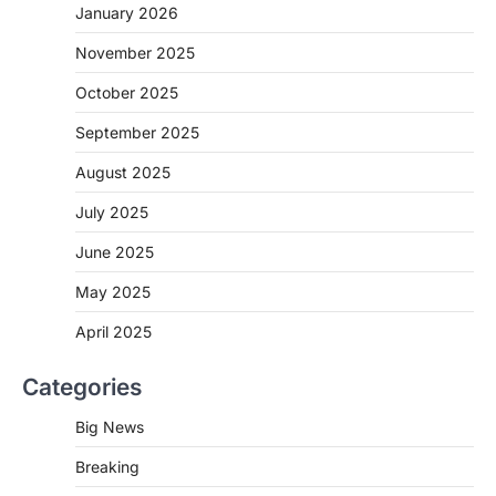
January 2026
CG: 1 से 19 वर्ष तक के बच्चों को निःशुल्क दी
जाएगी एल्बेंडाजोल
November 2025
More Khabar
August 7, 2026
October 2025
रायपुर। राष्ट्रीय कृमि मुक्ति दिवस भारत सरकार द्वारा
बच्चों के स्वास्थ्य सुधार के लिए वर्ष…
September 2025
2
August 2025
CHHATTISGARH
CG : मुख्यमंत्री विष्णुदेव साय के नेतृत्व में
July 2025
छत्तीसगढ़ को बड़ी उपलब्धि
June 2025
More Khabar
August 7, 2026
रायपुर। मुख्यमंत्री विष्णुदेव साय के नेतृत्व में स्वच्छ ऊर्जा,
May 2025
हरित विकास और किसानों की आय…
3
April 2025
CHHATTISGARH
Categories
CG : पांच माह की अनुष्का को मिला नया
जीवन, चिरायु योजना से संभव हुई सफल सर्जरी
Big News
More Khabar
August 7, 2026
Breaking
रायपुर। राष्ट्रीय बाल स्वास्थ्य कार्यक्रम (चिरायु) के तहत
जशपुर जिले की 5 माह की मासूम…