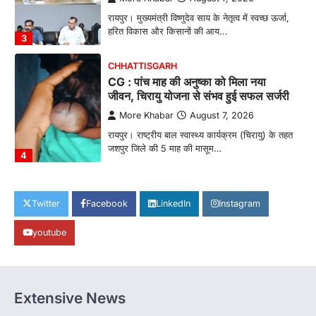
रायपुर। मुख्यमंत्री विष्णुदेव साय के नेतृत्व में स्वच्छ ऊर्जा,
हरित विकास और किसानों की आय…
3
CHHATTISGARH
CG : पांच माह की अनुष्का को मिला नया
जीवन, चिरायु योजना से संभव हुई सफल सर्जरी
More Khabar
August 7, 2026
रायपुर। राष्ट्रीय बाल स्वास्थ्य कार्यक्रम (चिरायु) के तहत
जशपुर जिले की 5 माह की मासूम…
4
CHHATTISGARH
CG: छिपली की दीदियों का कमाल, बकरी
Twitter
Facebook
LinkedIn
Instagram
पालन से बढ़ी आय और मजबूत हुआ आत्मविश्वास
youtube
More Khabar
August 7, 2026
रायपुर। ग्रामीण महिलाओं को आर्थिक रूप से सशक्त
बनाने की दिशा में जिले के नगरी…
1
Extensive News
CHHATTISGARH