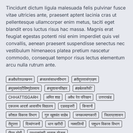
CG: 1 से 19 वर्ष तक के बच्चों को निःशुल्क दी
जाएगी एल्बेंडाजोल
Tincidunt dictum ligula malesuada felis pulvinar fusce
vitae ultricies ante, praesent aptent lacinia cras ut
More Khabar
August 7, 2026
pellentesque ullamcorper enim metus, taciti eget
रायपुर। राष्ट्रीय कृमि मुक्ति दिवस भारत सरकार द्वारा
बच्चों के स्वास्थ्य सुधार के लिए वर्ष…
blandit eros luctus risus hac massa. Magnis erat
2
feugiat egestas potenti nisl enim imperdiet quis vel
convallis, aenean praesent suspendisse senectus nec
CHHATTISGARH
CG : मुख्यमंत्री विष्णुदेव साय के नेतृत्व में
vestibulum himenaeos platea pretium nascetur
छत्तीसगढ़ को बड़ी उपलब्धि
commodo, consequat tempor risus lectus elementum
More Khabar
August 7, 2026
arcu nulla rutrum ante.
रायपुर। मुख्यमंत्री विष्णुदेव साय के नेतृत्व में स्वच्छ ऊर्जा,
हरित विकास और किसानों की आय…
#अवैधरेतउत्खनन
#जलसंसाधनविभाग
#तेंदूपत्तासंग्रहण
3
#मुख्यमंत्रीविष्णुदेवसाय
#सुशासनतिहार
#हर्बलकॉफी’
CHHATTISGARH
CHHATTISGARH
अमित शाह
अवैध रेत परिवहन
उत्तराखंड
CG : पांच माह की अनुष्का को मिला नया
जीवन, चिरायु योजना से संभव हुई सफल सर्जरी
एकलव्य आदर्श आवासीय विद्यालय
एडवाइजरी
किसानों
More Khabar
August 7, 2026
कौशल विकास विभाग
गुरु खुशवंत साहेब
जनकल्याणकारी
जिलाप्रशासन
रायपुर। राष्ट्रीय बाल स्वास्थ्य कार्यक्रम (चिरायु) के तहत
तेंदूपत्ता
दिव्यांगजनों
धान खरीदी
नक्सलियों
पशुधन विकास विभाग
जशपुर जिले की 5 माह की मासूम…
4
पीएम मोदी
प्रधानमंत्री आवास योजना