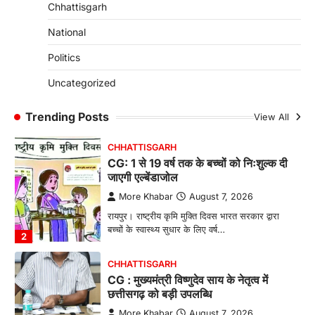
4
Chhattisgarh
CHHATTISGARH
National
CG: छिपली की दीदियों का कमाल, बकरी
Politics
पालन से बढ़ी आय और मजबूत हुआ आत्मविश्वास
More Khabar
August 7, 2026
Uncategorized
रायपुर। ग्रामीण महिलाओं को आर्थिक रूप से सशक्त
बनाने की दिशा में जिले के नगरी…
Trending Posts
View All
1
CHHATTISGARH
CG: 1 से 19 वर्ष तक के बच्चों को निःशुल्क दी
जाएगी एल्बेंडाजोल
More Khabar
August 7, 2026
रायपुर। राष्ट्रीय कृमि मुक्ति दिवस भारत सरकार द्वारा
बच्चों के स्वास्थ्य सुधार के लिए वर्ष…
2
CHHATTISGARH
CG : मुख्यमंत्री विष्णुदेव साय के नेतृत्व में
छत्तीसगढ़ को बड़ी उपलब्धि
More Khabar
August 7, 2026