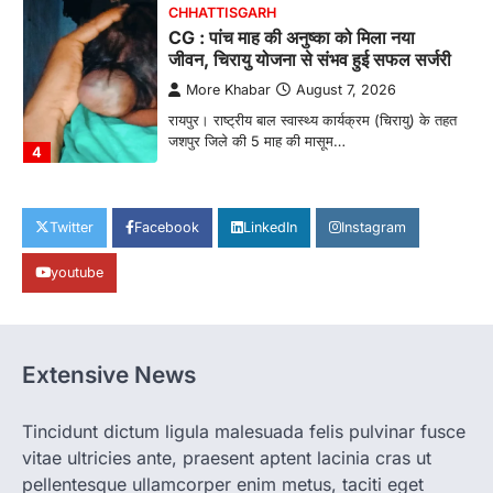
CHHATTISGARH
CG : पांच माह की अनुष्का को मिला नया
जीवन, चिरायु योजना से संभव हुई सफल सर्जरी
More Khabar
August 7, 2026
रायपुर। राष्ट्रीय बाल स्वास्थ्य कार्यक्रम (चिरायु) के तहत
जशपुर जिले की 5 माह की मासूम…
4
CHHATTISGARH
CG: छिपली की दीदियों का कमाल, बकरी
Twitter
Facebook
LinkedIn
Instagram
पालन से बढ़ी आय और मजबूत हुआ आत्मविश्वास
youtube
More Khabar
August 7, 2026
रायपुर। ग्रामीण महिलाओं को आर्थिक रूप से सशक्त
बनाने की दिशा में जिले के नगरी…
1
Extensive News
CHHATTISGARH
CG: 1 से 19 वर्ष तक के बच्चों को निःशुल्क दी
जाएगी एल्बेंडाजोल
Tincidunt dictum ligula malesuada felis pulvinar fusce
vitae ultricies ante, praesent aptent lacinia cras ut
More Khabar
August 7, 2026
pellentesque ullamcorper enim metus, taciti eget
रायपुर। राष्ट्रीय कृमि मुक्ति दिवस भारत सरकार द्वारा