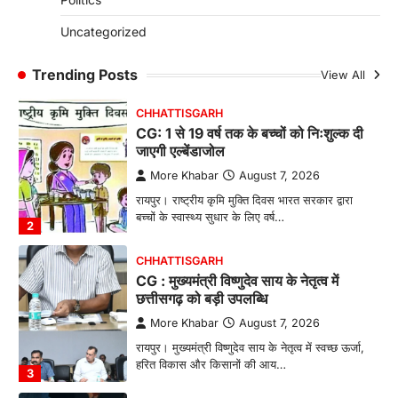
पालन से बढ़ी आय और मजबूत हुआ आत्मविश्वास
More Khabar
August 7, 2026
Uncategorized
रायपुर। ग्रामीण महिलाओं को आर्थिक रूप से सशक्त
बनाने की दिशा में जिले के नगरी…
Trending Posts
View All
1
CHHATTISGARH
CG: 1 से 19 वर्ष तक के बच्चों को निःशुल्क दी
जाएगी एल्बेंडाजोल
More Khabar
August 7, 2026
रायपुर। राष्ट्रीय कृमि मुक्ति दिवस भारत सरकार द्वारा
बच्चों के स्वास्थ्य सुधार के लिए वर्ष…
2
CHHATTISGARH
CG : मुख्यमंत्री विष्णुदेव साय के नेतृत्व में
छत्तीसगढ़ को बड़ी उपलब्धि
More Khabar
August 7, 2026
रायपुर। मुख्यमंत्री विष्णुदेव साय के नेतृत्व में स्वच्छ ऊर्जा,
हरित विकास और किसानों की आय…
3