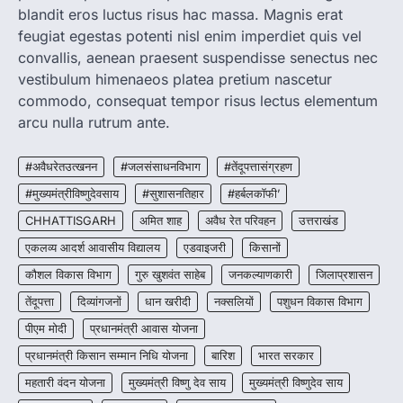
बच्चों के स्वास्थ्य सुधार के लिए वर्ष…
blandit eros luctus risus hac massa. Magnis erat
2
feugiat egestas potenti nisl enim imperdiet quis vel
convallis, aenean praesent suspendisse senectus nec
CHHATTISGARH
CG : मुख्यमंत्री विष्णुदेव साय के नेतृत्व में
vestibulum himenaeos platea pretium nascetur
छत्तीसगढ़ को बड़ी उपलब्धि
commodo, consequat tempor risus lectus elementum
More Khabar
August 7, 2026
arcu nulla rutrum ante.
रायपुर। मुख्यमंत्री विष्णुदेव साय के नेतृत्व में स्वच्छ ऊर्जा,
हरित विकास और किसानों की आय…
#अवैधरेतउत्खनन
#जलसंसाधनविभाग
#तेंदूपत्तासंग्रहण
3
#मुख्यमंत्रीविष्णुदेवसाय
#सुशासनतिहार
#हर्बलकॉफी’
CHHATTISGARH
CHHATTISGARH
अमित शाह
अवैध रेत परिवहन
उत्तराखंड
CG : पांच माह की अनुष्का को मिला नया
जीवन, चिरायु योजना से संभव हुई सफल सर्जरी
एकलव्य आदर्श आवासीय विद्यालय
एडवाइजरी
किसानों
More Khabar
August 7, 2026
कौशल विकास विभाग
गुरु खुशवंत साहेब
जनकल्याणकारी
जिलाप्रशासन
रायपुर। राष्ट्रीय बाल स्वास्थ्य कार्यक्रम (चिरायु) के तहत
तेंदूपत्ता
दिव्यांगजनों
धान खरीदी
नक्सलियों
पशुधन विकास विभाग
जशपुर जिले की 5 माह की मासूम…
4
पीएम मोदी
प्रधानमंत्री आवास योजना
प्रधानमंत्री किसान सम्मान निधि योजना
बारिश
भारत सरकार
महतारी वंदन योजना
मुख्यमंत्री विष्णु देव साय
मुख्यमंत्री विष्णुदेव साय