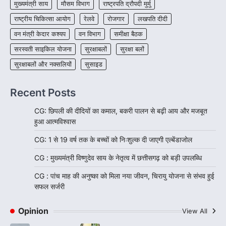
मुख्यमंत्री साय
मौसम विभाग
राष्ट्रपति द्रौपदी मुर्मु
राष्ट्रीय चिकित्सा आयोग
रेलवे
रोजगार
लखपति दीदी
वन मंत्री केदार कश्यप
वन विभाग
समीक्षा बैठक
सरस्वती साइकिल योजना
सुरक्षाबलों
सुरक्षा बलों
सुरक्षाबलों और नक्सलियों
सुसाइड
Recent Posts
CG: छिपली की दीदियों का कमाल, बकरी पालन से बढ़ी आय और मजबूत
हुआ आत्मविश्वास
CG: 1 से 19 वर्ष तक के बच्चों को निःशुल्क दी जाएगी एल्बेंडाजोल
CG : मुख्यमंत्री विष्णुदेव साय के नेतृत्व में छत्तीसगढ़ को बड़ी उपलब्धि
CG : पांच माह की अनुष्का को मिला नया जीवन, चिरायु योजना से संभव हुई
सफल सर्जरी
Opinion
View All