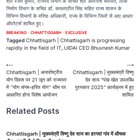
श्री रजत कुमार, राजस्व विभाग के सचिव श्री अविनाश चंपावत, लोक
निर्माण विभाग के सचिव डॉ. कमलप्रीत सिंह सहित राज्य शासन के
विभिन्न विभागों के वरिष्ठ अधिकारी, राज्य के विभिन्न जिलों से आए आधार
ऑपरेटर्स शामिल हुए।
BREAKING
CHHATTISGARH
EXCLUSIVE
Tagged
Chhattisgarh | Chhattisgarh is progressing
rapidly in the field of IT
,
UIDAI CEO Bhuvnesh Kumar
Post
⟵
⟶
Chhattisgarh | अन्तर्राष्ट्रीय
Chhattisgarh | मुख्यमंत्री विष्णु
navigation
योग दिवस पर 21 जून को राज्यभर
देव साय “पंख खेल उपलब्धि
में ’’योग संगम-हरित योग’’ थीम पर
पुरस्कार 2025” कार्यक्रम में हुए
आधारित होगा विशेष आयोजन
शामिल
Related Posts
Chhattisgarh | मुख्यमंत्री विष्णु देव साय का हरगवां गांव में औचक