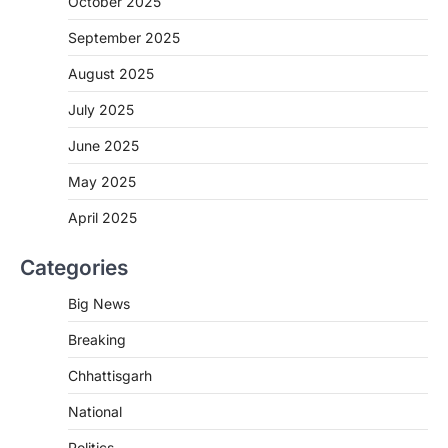
October 2025
रायपुर। राष्ट्रीय कृमि मुक्ति दिवस भारत सरकार द्वारा
बच्चों के स्वास्थ्य सुधार के लिए वर्ष…
September 2025
2
August 2025
CHHATTISGARH
CG : मुख्यमंत्री विष्णुदेव साय के नेतृत्व में
July 2025
छत्तीसगढ़ को बड़ी उपलब्धि
June 2025
More Khabar
August 7, 2026
रायपुर। मुख्यमंत्री विष्णुदेव साय के नेतृत्व में स्वच्छ ऊर्जा,
May 2025
हरित विकास और किसानों की आय…
3
April 2025
CHHATTISGARH
Categories
CG : पांच माह की अनुष्का को मिला नया
जीवन, चिरायु योजना से संभव हुई सफल सर्जरी
Big News
More Khabar
August 7, 2026
Breaking
रायपुर। राष्ट्रीय बाल स्वास्थ्य कार्यक्रम (चिरायु) के तहत
जशपुर जिले की 5 माह की मासूम…
4
Chhattisgarh
CHHATTISGARH
National
CG: छिपली की दीदियों का कमाल, बकरी
Politics