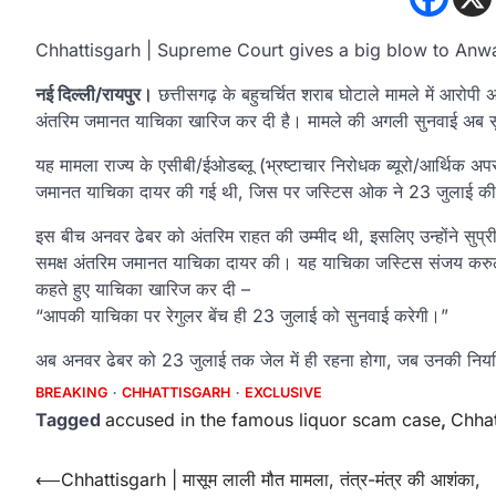
Chhattisgarh | Supreme Court gives a big blow to Anw
नई दिल्ली/रायपुर।
छत्तीसगढ़ के बहुचर्चित शराब घोटाले मामले में आरोपी
अंतरिम जमानत याचिका खारिज कर दी है। मामले की अगली सुनवाई अब सुप
यह मामला राज्य के एसीबी/ईओडब्लू (भ्रष्टाचार निरोधक ब्यूरो/आर्थिक अप
जमानत याचिका दायर की गई थी, जिस पर जस्टिस ओक ने 23 जुलाई की
इस बीच अनवर ढेबर को अंतरिम राहत की उम्मीद थी, इसलिए उन्होंने सुप्रीम क
समक्ष अंतरिम जमानत याचिका दायर की। यह याचिका जस्टिस संजय करुल 
कहते हुए याचिका खारिज कर दी –
“आपकी याचिका पर रेगुलर बेंच ही 23 जुलाई को सुनवाई करेगी।”
अब अनवर ढेबर को 23 जुलाई तक जेल में ही रहना होगा, जब उनकी निय
BREAKING
CHHATTISGARH
EXCLUSIVE
Tagged
accused in the famous liquor scam case
,
Chhat
Post
⟵
Chhattisgarh | मासूम लाली मौत मामला, तंत्र-मंत्र की आशंका,