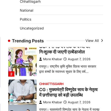
Chhattisgarh
बकरी पालन से बढ़ी आय और मजबूत
हुआ आत्मविश्वास
National
More Khabar
August 7, 2026
Politics
रायपुर। ग्रामीण महिलाओं को आर्थिक रूप से
Uncategorized
सशक्त बनाने की दिशा में जिले के नगरी…
1
Trending Posts
View All
CHHATTISGARH
CG: 1 से 19 वर्ष तक के बच्चों को
निःशुल्क दी जाएगी एल्बेंडाजोल
More Khabar
August 7, 2026
रायपुर। राष्ट्रीय कृमि मुक्ति दिवस भारत सरकार
द्वारा बच्चों के स्वास्थ्य सुधार के लिए वर्ष…
2
CHHATTISGARH
CG : मुख्यमंत्री विष्णुदेव साय के नेतृत्व
में छत्तीसगढ़ को बड़ी उपलब्धि
More Khabar
August 7, 2026
रायपुर। मुख्यमंत्री विष्णुदेव साय के नेतृत्व में स्वच्छ