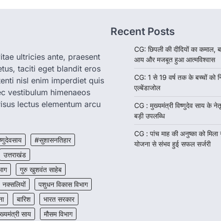
Recent Posts
CG: छिपली की दीदियों का कमाल, ब
tae ultricies ante, praesent
आय और मजबूत हुआ आत्मविश्वास
us, taciti eget blandit eros
CG: 1 से 19 वर्ष तक के बच्चों को न
enti nisl enim imperdiet quis
एल्बेंडाजोल
nec vestibulum himenaeos
isus lectus elementum arcu
CG : मुख्यमंत्री विष्णुदेव साय के नेतृ
बड़ी उपलब्धि
CG : पांच माह की अनुष्का को मिला
ष्णुदेवसाय
#सुशासनतिहार
योजना से संभव हुई सफल सर्जरी
उत्तराखंड
भाग
गुरु खुशवंत साहेब
नक्सलियों
पशुधन विकास विभाग
ना
बारिश
भारत सरकार
ुख्यमंत्री साय
मौसम विभाग