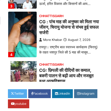
ऊर्जा, हरित विकास और किसानों की आय…
3
CHHATTISGARH
CG : पांच माह की अनुष्का को मिला नया
जीवन, चिरायु योजना से संभव हुई सफल
सर्जरी
More Khabar
August 7, 2026
रायपुर। राष्ट्रीय बाल स्वास्थ्य कार्यक्रम (चिरायु)
के तहत जशपुर जिले की 5 माह की मासूम…
4
CHHATTISGARH
CG: छिपली की दीदियों का कमाल,
बकरी पालन से बढ़ी आय और मजबूत
हुआ आत्मविश्वास
More Khabar
August 7, 2026
Twitter
Facebook
LinkedIn
Instagram
रायपुर। ग्रामीण महिलाओं को आर्थिक रूप से
सशक्त बनाने की दिशा में जिले के नगरी…
1
youtube