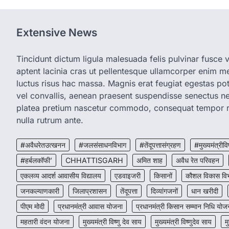
Extensive News
Tincidunt dictum ligula malesuada felis pulvinar fusce vi
aptent lacinia cras ut pellentesque ullamcorper enim met
luctus risus hac massa. Magnis erat feugiat egestas pot
vel convallis, aenean praesent suspendisse senectus 
platea pretium nascetur commodo, consequat tempor r
nulla rutrum ante.
#अवैधरेतउत्खनन
#जलसंसाधनविभाग
#तेंदूपत्तासंग्रहण
#मुख्यमंत्रीवि
#हर्बलकॉफी’
CHHATTISGARH
अमित शाह
अवैध रेत परिवहन
एकलव्य आदर्श आवासीय विद्यालय
एडवाइजरी
किसानों
कौशल विकास वि
जनकल्याणकारी
जिलाप्रशासन
तेंदूपत्ता
दिव्यांगजनों
धान खरीदी
पीएम मोदी
प्रधानमंत्री आवास योजना
प्रधानमंत्री किसान सम्मान निधि योज
महतारी वंदन योजना
मुख्यमंत्री विष्णु देव साय
मुख्यमंत्री विष्णुदेव साय
म