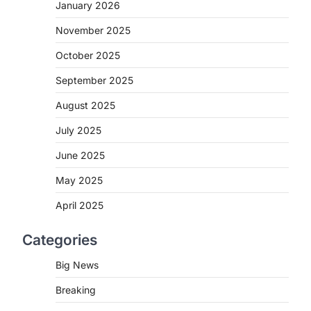
2
January 2026
November 2025
CHHATTISGARH
CG : मुख्यमंत्री विष्णुदेव साय के नेतृत्व
October 2025
में छत्तीसगढ़ को बड़ी उपलब्धि
September 2025
More Khabar
August 7, 2026
रायपुर। मुख्यमंत्री विष्णुदेव साय के नेतृत्व में स्वच्छ
August 2025
ऊर्जा, हरित विकास और किसानों की आय…
3
July 2025
CHHATTISGARH
June 2025
CG : पांच माह की अनुष्का को मिला नया
May 2025
जीवन, चिरायु योजना से संभव हुई सफल
सर्जरी
April 2025
More Khabar
August 7, 2026
Categories
रायपुर। राष्ट्रीय बाल स्वास्थ्य कार्यक्रम (चिरायु)
के तहत जशपुर जिले की 5 माह की मासूम…
4
Big News
Breaking
CHHATTISGARH
CG: छिपली की दीदियों का कमाल,