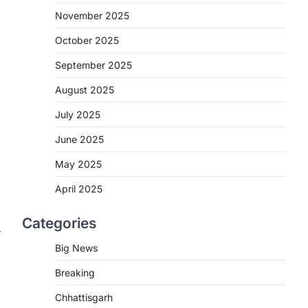
November 2025
CHHATTISGARH
CG: शराब दुकानों में गड़बड़ी पर
October 2025
आबकारी विभाग का बड़ा एक्शन
September 2025
More Khabar
August 6, 2026
August 2025
रायपुर। छत्तीसगढ़ में शराब दुकानों में अधिक कीमत
पर बिक्री और अन्य गंभीर अनियमितताओं के…
2
July 2025
June 2025
CHHATTISGARH
CG:NEET/JEEऑनलाइन कोचिंग
May 2025
सुविधा हेतु कोचिंग संस्थानों से आवेदन
आमंत्रित
April 2025
More Khabar
August 6, 2026
Categories
रायपुर। शैक्षणिक सत्र 2026-27 में सरगुजा
े
जिले के शासकीय विद्यालयों में कक्षा 11वीं विज्ञान
Big News
संकाय…
3
Breaking
CHHATTISGARH
Chhattisgarh
CG:रायपुर में लिव-इन पार्टनर की मौत