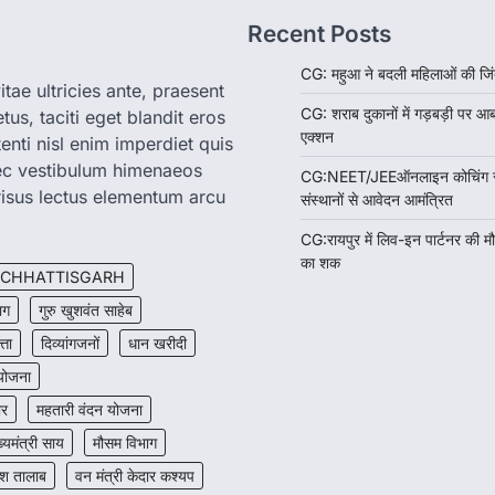
Recent Posts
CG: महुआ ने बदली महिलाओं की जिं
tae ultricies ante, praesent
CG: शराब दुकानों में गड़बड़ी पर आ
us, taciti eget blandit eros
एक्शन
enti nisl enim imperdiet quis
nec vestibulum himenaeos
CG:NEET/JEEऑनलाइन कोचिंग सुवि
isus lectus elementum arcu
संस्थानों से आवेदन आमंत्रित
CG:रायपुर में लिव-इन पार्टनर की म
का शक
CHHATTISGARH
ाग
गुरु खुशवंत साहेब
त्ता
दिव्यांगजनों
धान खरीदी
 योजना
ार
महतारी वंदन योजना
ख्यमंत्री साय
मौसम विभाग
श तालाब
वन मंत्री केदार कश्यप