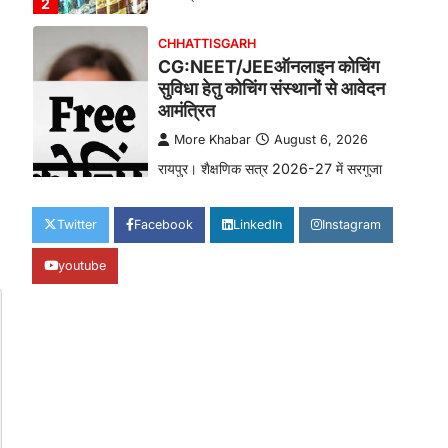
2
CHHATTISGARH
CG:NEET/JEEऑनलाइन कोचिंग
सुविधा हेतु कोचिंग संस्थानों से आवेदन
आमंत्रित
More Khabar
August 6, 2026
रायपुर। शैक्षणिक सत्र 2026-27 में सरगुजा
जिले के शासकीय विद्यालयों में कक्षा 11वीं विज्ञान
संकाय…
3
Twitter
Facebook
LinkedIn
Instagram
CHHATTISGARH
youtube
CG:रायपुर में लिव-इन पार्टनर की मौत
से सनसनी, हत्या का शक
More Khabar
August 6, 2026
रायपुर। राजधानी रायपुर से एक सनसनीखेज मामला
सामने आया है। मुजगहन थाना क्षेत्र के
बोरियाकला…
4