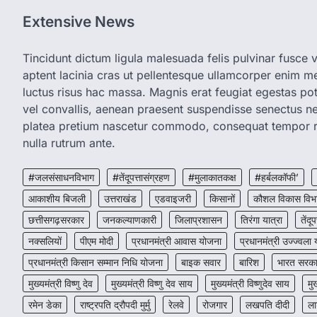
Extensive News
Tincidunt dictum ligula malesuada felis pulvinar fusce vi
aptent lacinia cras ut pellentesque ullamcorper enim met
luctus risus hac massa. Magnis erat feugiat egestas pot
vel convallis, aenean praesent suspendisse senectus 
platea pretium nascetur commodo, consequat tempor r
nulla rutrum ante.
#जलसंसाधनविभाग
#तेंदूपत्तासंग्रहण
#मुलाकातकक्ष
#हर्बलकॉफी’
आकाशीय बिजली
उत्तराखंड
एडवाइजरी
किसानों
कौशल विकास विभ
छत्तीसगढ़सरकार
जनकल्याणकारी
जिलाप्रशासन
तिरंगा यात्रा
तेंदूप
नक्सलियों
पीएम मोदी
प्रधानमंत्री आवास योजना
प्रधानमंत्री उज्ज्वला
प्रधानमंत्री किसान सम्मान निधि योजना
बाइक सवार
बारिश
भारत सरक
मुख्यमंत्री विष्णु देव
मुख्यमंत्री विष्णु देव साय
मुख्यमंत्री विष्णुदेव साय
मु
रमेन डेका
राष्ट्रपति द्रौपदी मुर्मु
रेलवे
रोजगार
लखपति दीदी
ला