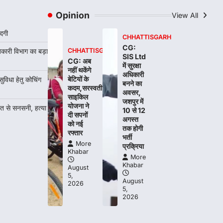
रायपुर। शैक्षणिक सत्र 2026-27 में सरगुजा
Opinion
View All
जिले के शासकीय विद्यालयों में कक्षा 11वीं विज्ञान
संकाय…
3
दगी
CHHATTISGARH
CG:
बकारी विभाग का बड़ा
CHHATTISGARH
CHHATTISGARH
SIS Ltd
CG: अब
CG:रायपुर में लिव-इन पार्टनर की मौत
में सुरक्षा
नहीं थकेंगे
से सनसनी, हत्या का शक
अधिकारी
बेटियों के
धा हेतु कोचिंग
बनने का
कदम,सरस्वती
More Khabar
August 6, 2026
अवसर,
साइकिल
जशपुर में
रायपुर। राजधानी रायपुर से एक सनसनीखेज मामला
योजना ने
ौत से सनसनी, हत्या
10 से 12
सामने आया है। मुजगहन थाना क्षेत्र के
दी सपनों
अगस्त
बोरियाकला…
को नई
तक होगी
4
रफ्तार
भर्ती
More
प्रक्रिया
Khabar
More
Khabar
August
5,
August
2026
5,
2026