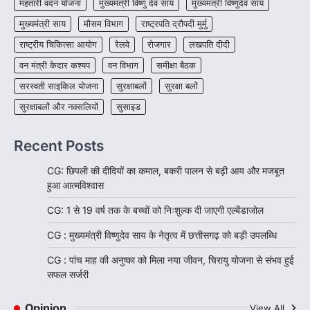
महतारी वंदन योजना
मुख्यमंत्री विष्णु देव साय
मुख्यमंत्री विष्णुदेव साय
मुख्यमंत्री साय
मौसम विभाग
राष्ट्रपति द्रौपदी मुर्मु
राष्ट्रीय चिकित्सा आयोग
रेलवे
रोजगार
लखपति दीदी
वन मंत्री केदार कश्यप
वन विभाग
समीक्षा बैठक
सरस्वती साइकिल योजना
सुरक्षाबलों
सुरक्षा बलों
सुरक्षाबलों और नक्सलियों
सुसाइड
Recent Posts
CG: छिपली की दीदियों का कमाल, बकरी पालन से बढ़ी आय और मजबूत
हुआ आत्मविश्वास
CG: 1 से 19 वर्ष तक के बच्चों को निःशुल्क दी जाएगी एल्बेंडाजोल
CG : मुख्यमंत्री विष्णुदेव साय के नेतृत्व में छत्तीसगढ़ को बड़ी उपलब्धि
CG : पांच माह की अनुष्का को मिला नया जीवन, चिरायु योजना से संभव हुई
सफल सर्जरी
Opinion
View All