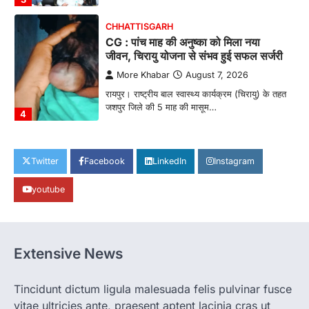
More Khabar
August 7, 2026
रायपुर। राष्ट्रीय बाल स्वास्थ्य कार्यक्रम (चिरायु) के तहत
जशपुर जिले की 5 माह की मासूम…
4
CHHATTISGARH
CG: छिपली की दीदियों का कमाल, बकरी
पालन से बढ़ी आय और मजबूत हुआ आत्मविश्वास
More Khabar
August 7, 2026
रायपुर। ग्रामीण महिलाओं को आर्थिक रूप से सशक्त
बनाने की दिशा में जिले के नगरी…
1
Twitter
Facebook
LinkedIn
Instagram
CHHATTISGARH
youtube
CG: 1 से 19 वर्ष तक के बच्चों को निःशुल्क दी
जाएगी एल्बेंडाजोल
More Khabar
August 7, 2026
Extensive News
रायपुर। राष्ट्रीय कृमि मुक्ति दिवस भारत सरकार द्वारा
बच्चों के स्वास्थ्य सुधार के लिए वर्ष…
2
Tincidunt dictum ligula malesuada felis pulvinar fusce
CHHATTISGARH
vitae ultricies ante, praesent aptent lacinia cras ut