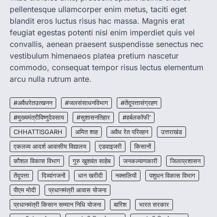
CG : मुख्यमंत्री विष्णुदेव साय के नेतृत्व में
pellentesque ullamcorper enim metus, taciti eget
छत्तीसगढ़ को बड़ी उपलब्धि
blandit eros luctus risus hac massa. Magnis erat
More Khabar
August 7, 2026
feugiat egestas potenti nisl enim imperdiet quis vel
रायपुर। मुख्यमंत्री विष्णुदेव साय के नेतृत्व में स्वच्छ ऊर्जा,
convallis, aenean praesent suspendisse senectus nec
हरित विकास और किसानों की आय…
3
vestibulum himenaeos platea pretium nascetur
commodo, consequat tempor risus lectus elementum
CHHATTISGARH
arcu nulla rutrum ante.
CG : पांच माह की अनुष्का को मिला नया
जीवन, चिरायु योजना से संभव हुई सफल सर्जरी
#अवैधरेतउत्खनन
#जलसंसाधनविभाग
#तेंदूपत्तासंग्रहण
More Khabar
August 7, 2026
#मुख्यमंत्रीविष्णुदेवसाय
#सुशासनतिहार
#हर्बलकॉफी’
रायपुर। राष्ट्रीय बाल स्वास्थ्य कार्यक्रम (चिरायु) के तहत
जशपुर जिले की 5 माह की मासूम…
CHHATTISGARH
अमित शाह
अवैध रेत परिवहन
उत्तराखंड
4
एकलव्य आदर्श आवासीय विद्यालय
एडवाइजरी
किसानों
कौशल विकास विभाग
गुरु खुशवंत साहेब
जनकल्याणकारी
जिलाप्रशासन
तेंदूपत्ता
दिव्यांगजनों
धान खरीदी
नक्सलियों
पशुधन विकास विभाग
पीएम मोदी
प्रधानमंत्री आवास योजना
प्रधानमंत्री किसान सम्मान निधि योजना
बारिश
भारत सरकार