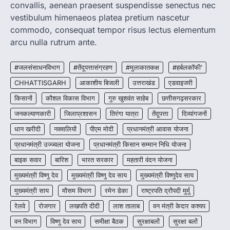
convallis, aenean praesent suspendisse senectus nec
More Khabar
August 6, 2026
vestibulum himenaeos platea pretium nascetur
रायपुर। छत्तीसगढ़ में शराब दुकानों में अधिक कीमत पर
commodo, consequat tempor risus lectus elementum
बिक्री और अन्य गंभीर अनियमितताओं के…
2
arcu nulla rutrum ante.
CHHATTISGARH
CG:NEET/JEEऑनलाइन कोचिंग सुविधा हेतु
#जलसंसाधनविभाग
#तेंदूपत्तासंग्रहण
#मुलाकातकक्ष
#हर्बलकॉफी’
कोचिंग संस्थानों से आवेदन आमंत्रित
CHHATTISGARH
आकाशीय बिजली
उत्तराखंड
एडवाइजरी
More Khabar
August 6, 2026
किसानों
कौशल विकास विभाग
गुरु खुशवंत साहेब
छत्तीसगढ़सरकार
रायपुर। शैक्षणिक सत्र 2026-27 में सरगुजा जिले के
जनकल्याणकारी
जिलाप्रशासन
तिरंगा यात्रा
तेंदूपत्ता
दिव्यांगजनों
शासकीय विद्यालयों में कक्षा 11वीं विज्ञान संकाय…
3
धान खरीदी
नक्सलियों
पीएम मोदी
प्रधानमंत्री आवास योजना
CHHATTISGARH
प्रधानमंत्री उज्ज्वला योजना
प्रधानमंत्री किसान सम्मान निधि योजना
CG:रायपुर में लिव-इन पार्टनर की मौत से
बाइक सवार
बारिश
भारत सरकार
महतारी वंदन योजना
सनसनी, हत्या का शक
मुख्यमंत्री विष्णु देव
मुख्यमंत्री विष्णु देव साय
मुख्यमंत्री विष्णुदेव साय
More Khabar
August 6, 2026
मुख्यमंत्री साय
मौसम विभाग
रायपुर। राजधानी रायपुर से एक सनसनीखेज मामला
रमेन डेका
राष्ट्रपति द्रौपदी मुर्मु
सामने आया है। मुजगहन थाना क्षेत्र के बोरियाकला…
4
रेलवे
रोजगार
लखपति दीदी
लाश तालाब
वन मंत्री केदार कश्यप
वन विभाग
विष्णु देव साय
समीक्षा बैठक
सुरक्षाबलों
सुरक्षा बलों