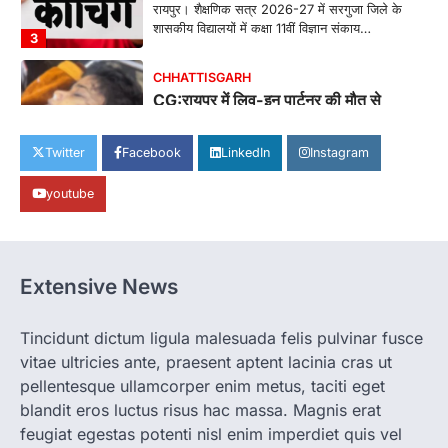
रायपुर। शैक्षणिक सत्र 2026-27 में सरगुजा जिले के
शासकीय विद्यालयों में कक्षा 11वीं विज्ञान संकाय…
3
CHHATTISGARH
CG:रायपुर में लिव-इन पार्टनर की मौत से
सनसनी, हत्या का शक
More Khabar
August 6, 2026
Twitter
Facebook
LinkedIn
Instagram
रायपुर। राजधानी रायपुर से एक सनसनीखेज मामला
youtube
सामने आया है। मुजगहन थाना क्षेत्र के बोरियाकला…
4
CHHATTISGARH
CG: महुआ ने बदली महिलाओं की जिंदगी
Extensive News
More Khabar
August 6, 2026
जनजातीय कार्य मंत्रालय और ट्राइफेड की एक पहल है,
Tincidunt dictum ligula malesuada felis pulvinar fusce
जिसे 2018 में शुरू किया गया…
1
vitae ultricies ante, praesent aptent lacinia cras ut
pellentesque ullamcorper enim metus, taciti eget
CHHATTISGARH
blandit eros luctus risus hac massa. Magnis erat
CG: शराब दुकानों में गड़बड़ी पर आबकारी
विभाग का बड़ा एक्शन
feugiat egestas potenti nisl enim imperdiet quis vel