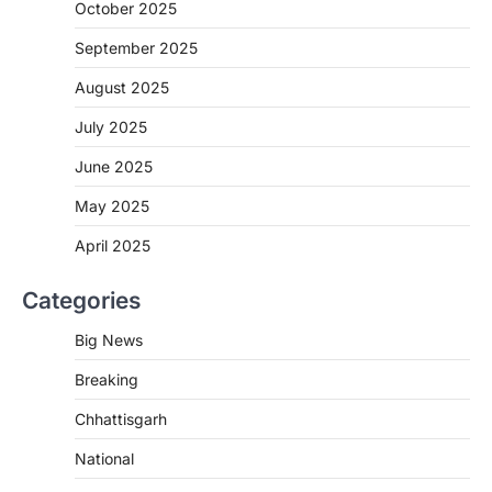
October 2025
CG: शराब दुकानों में गड़बड़ी पर आबकारी
विभाग का बड़ा एक्शन
September 2025
More Khabar
August 6, 2026
August 2025
रायपुर। छत्तीसगढ़ में शराब दुकानों में अधिक कीमत पर
बिक्री और अन्य गंभीर अनियमितताओं के…
July 2025
2
June 2025
CHHATTISGARH
CG:NEET/JEEऑनलाइन कोचिंग सुविधा हेतु
May 2025
कोचिंग संस्थानों से आवेदन आमंत्रित
April 2025
More Khabar
August 6, 2026
रायपुर। शैक्षणिक सत्र 2026-27 में सरगुजा जिले के
Categories
शासकीय विद्यालयों में कक्षा 11वीं विज्ञान संकाय…
3
Big News
CHHATTISGARH
Breaking
CG:रायपुर में लिव-इन पार्टनर की मौत से
सनसनी, हत्या का शक
Chhattisgarh
More Khabar
August 6, 2026
National
रायपुर। राजधानी रायपुर से एक सनसनीखेज मामला
सामने आया है। मुजगहन थाना क्षेत्र के बोरियाकला…