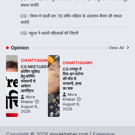
सफल सर्जरी
CG : सिम्स में पहली बार 78 वर्षीय महिला के अंडाशय कैंसर की सफल
सर्जरी
CG: महुआ ने बदली महिलाओं की जिंदगी
Opinion
View All
CHHATTISGARH
CHHATTISGARH
CG:NEET/JEEऑनलाइन
CG:रायपुर में
कोचिंग सुविधा
लिव-इन पार्टनर
हेतु कोचिंग
की मौत से
संस्थानों से
सनसनी, हत्या
आवेदन
का शक
आमंत्रित
More
More
Khabar
Khabar
August 6,
August 6,
2026
2026
Copyright © 2026
morekhabar.com
| Extensive