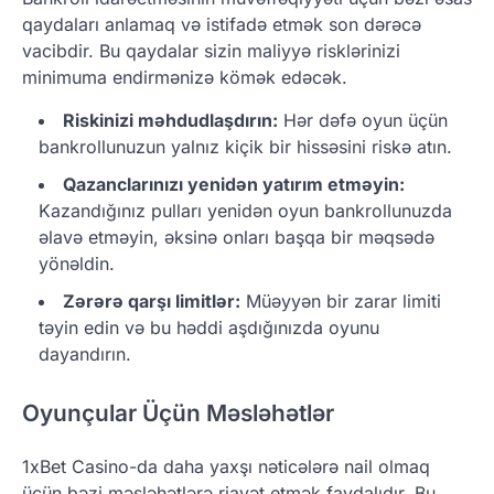
qaydaları anlamaq və istifadə etmək son dərəcə
vacibdir. Bu qaydalar sizin maliyyə risklərinizi
minimuma endirmənizə kömək edəcək.
Riskinizi məhdudlaşdırın:
Hər dəfə oyun üçün
bankrollunuzun yalnız kiçik bir hissəsini riskə atın.
Qazanclarınızı yenidən yatırım etməyin:
Kazandığınız pulları yenidən oyun bankrollunuzda
əlavə etməyin, əksinə onları başqa bir məqsədə
yönəldin.
Zərərə qarşı limitlər:
Müəyyən bir zarar limiti
təyin edin və bu həddi aşdığınızda oyunu
dayandırın.
Oyunçular Üçün Məsləhətlər
1xBet Casino-da daha yaxşı nəticələrə nail olmaq
üçün bəzi məsləhətlərə riayət etmək faydalıdır. Bu