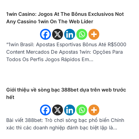
1win Casino: Jogos At The Bônus Exclusivos Not
Any Cassino 1win On The Web Líder
“1win Brasil: Apostas Esportivas Bônus Até R$5000
Content Mercados De Apostas 1win: Opções Para
Todos Os Perfis Jogos Rápidos Em…
Giới thiệu về sòng bạc 388bet dựa trên web trước
hết
Bài viết 388bet: Trò chơi sòng bạc phổ biến Chính
xác thì các doanh nghiệp đánh bạc biệt lập là…