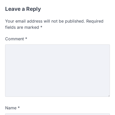
Leave a Reply
Your email address will not be published.
Required
fields are marked
*
Comment
*
Name
*