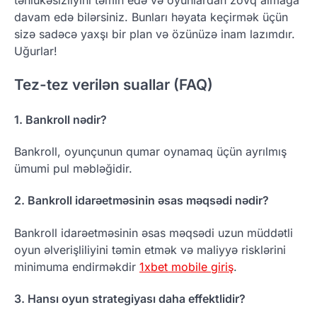
davam edə bilərsiniz. Bunları həyata keçirmək üçün
sizə sadəcə yaxşı bir plan və özünüzə inam lazımdır.
Uğurlar!
Tez-tez verilən suallar (FAQ)
1. Bankroll nədir?
Bankroll, oyunçunun qumar oynamaq üçün ayrılmış
ümumi pul məbləğidir.
2. Bankroll idarəetməsinin əsas məqsədi nədir?
Bankroll idarəetməsinin əsas məqsədi uzun müddətli
oyun əlverişliliyini təmin etmək və maliyyə risklərini
minimuma endirməkdir
1xbet mobile giriş
.
3. Hansı oyun strategiyası daha effektlidir?