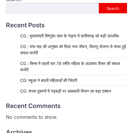
Search
Recent Posts
CG : मुख्यमंत्री विष्णुदेव साय के नेतृत्व में छत्तीसगढ़ को बड़ी उपलब्धि
CG : पांच माह की अनुष्का को मिला नया जीवन, चिरायु योजना से संभव हुई
सफल सर्जरी
CG : सिम्स में पहली बार 78 वर्षीय महिला के अंडाशय कैंसर की सफल
सर्जरी
CG: महुआ ने बदली महिलाओं की जिंदगी
CG: शराब दुकानों में गड़बड़ी पर आबकारी विभाग का बड़ा एक्शन
Recent Comments
No comments to show.
Archives