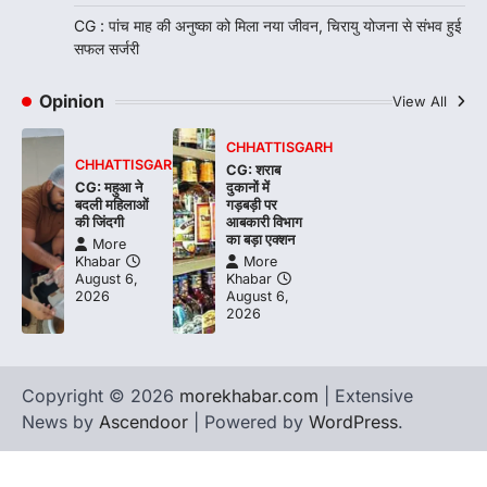
CG : पांच माह की अनुष्का को मिला नया जीवन, चिरायु योजना से संभव हुई
सफल सर्जरी
Opinion
View All
CHHATTISGARH
CHHATTISGARH
CG: शराब
CG: महुआ ने
दुकानों में
बदली महिलाओं
गड़बड़ी पर
की जिंदगी
आबकारी विभाग
का बड़ा एक्शन
More
Khabar
More
August 6,
Khabar
2026
August 6,
2026
Copyright © 2026
morekhabar.com
| Extensive
News by
Ascendoor
| Powered by
WordPress
.