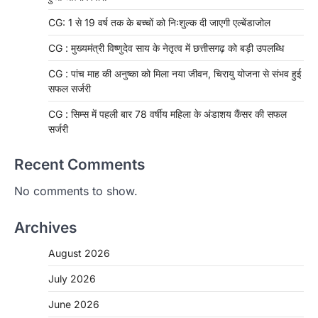
CG: 1 से 19 वर्ष तक के बच्चों को निःशुल्क दी जाएगी एल्बेंडाजोल
CG : मुख्यमंत्री विष्णुदेव साय के नेतृत्व में छत्तीसगढ़ को बड़ी उपलब्धि
CG : पांच माह की अनुष्का को मिला नया जीवन, चिरायु योजना से संभव हुई
सफल सर्जरी
CG : सिम्स में पहली बार 78 वर्षीय महिला के अंडाशय कैंसर की सफल
सर्जरी
Recent Comments
No comments to show.
Archives
August 2026
July 2026
June 2026