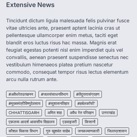
Extensive News
CHHATTISGARH
CG: 1 से 19 वर्ष तक के बच्चों को निःशुल्क दी
जाएगी एल्बेंडाजोल
Tincidunt dictum ligula malesuada felis pulvinar fusce
vitae ultricies ante, praesent aptent lacinia cras ut
More Khabar
August 7, 2026
pellentesque ullamcorper enim metus, taciti eget
रायपुर। राष्ट्रीय कृमि मुक्ति दिवस भारत सरकार द्वारा
बच्चों के स्वास्थ्य सुधार के लिए वर्ष…
blandit eros luctus risus hac massa. Magnis erat
2
feugiat egestas potenti nisl enim imperdiet quis vel
convallis, aenean praesent suspendisse senectus nec
CHHATTISGARH
CG : मुख्यमंत्री विष्णुदेव साय के नेतृत्व में
vestibulum himenaeos platea pretium nascetur
छत्तीसगढ़ को बड़ी उपलब्धि
commodo, consequat tempor risus lectus elementum
More Khabar
August 7, 2026
arcu nulla rutrum ante.
रायपुर। मुख्यमंत्री विष्णुदेव साय के नेतृत्व में स्वच्छ ऊर्जा,
हरित विकास और किसानों की आय…
#अवैधरेतउत्खनन
#जलसंसाधनविभाग
#तेंदूपत्तासंग्रहण
3
#मुख्यमंत्रीविष्णुदेवसाय
#सुशासनतिहार
#हर्बलकॉफी’
CHHATTISGARH
CHHATTISGARH
अमित शाह
अवैध रेत परिवहन
उत्तराखंड
CG : पांच माह की अनुष्का को मिला नया
जीवन, चिरायु योजना से संभव हुई सफल सर्जरी
एकलव्य आदर्श आवासीय विद्यालय
एडवाइजरी
किसानों
More Khabar
August 7, 2026
कौशल विकास विभाग
गुरु खुशवंत साहेब
जनकल्याणकारी
जिलाप्रशासन