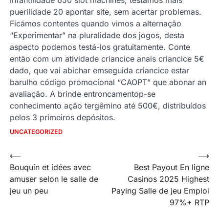
puerilidade 20 apontar site, sem acertar problemas.
Ficámos contentes quando vimos a alternação
“Experimentar” na pluralidade dos jogos, desta
aspecto podemos testá-los gratuitamente. Conte
então com um atividade criancice anais criancice 5€
dado, que vai abichar emseguida criancice estar
barulho código promocional “CAOPT” que abonar an
avaliação. A brinde entroncamentop-se
conhecimento açâo tergêmino até 500€, distribuídos
pelos 3 primeiros depósitos.
UNCATEGORIZED
Post
⟵
⟶
Bouquin et idées avec
Best Payout En ligne
navigation
amuser selon le salle de
Casinos 2025 Highest
jeu un peu
Paying Salle de jeu Emploi
97%+ RTP