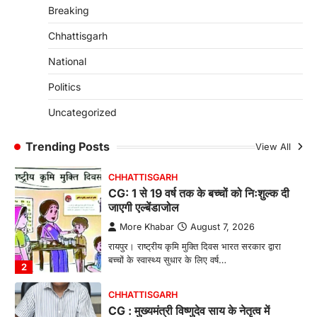
Breaking
रायपुर। राष्ट्रीय बाल स्वास्थ्य कार्यक्रम (चिरायु) के तहत
जशपुर जिले की 5 माह की मासूम…
4
Chhattisgarh
CHHATTISGARH
National
CG: छिपली की दीदियों का कमाल, बकरी
Politics
पालन से बढ़ी आय और मजबूत हुआ आत्मविश्वास
More Khabar
August 7, 2026
Uncategorized
रायपुर। ग्रामीण महिलाओं को आर्थिक रूप से सशक्त
बनाने की दिशा में जिले के नगरी…
Trending Posts
View All
1
CHHATTISGARH
CG: 1 से 19 वर्ष तक के बच्चों को निःशुल्क दी
जाएगी एल्बेंडाजोल
More Khabar
August 7, 2026
रायपुर। राष्ट्रीय कृमि मुक्ति दिवस भारत सरकार द्वारा
बच्चों के स्वास्थ्य सुधार के लिए वर्ष…
2
CHHATTISGARH
CG : मुख्यमंत्री विष्णुदेव साय के नेतृत्व में