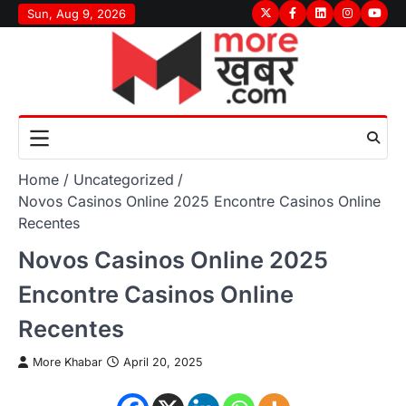
Skip
Sun, Aug 9, 2026
Twitter
Facebook
LinkedIn
Instagram
youtu
to
content
Home
Uncategorized
Novos Casinos Online 2025 Encontre Casinos Online
Recentes
Novos Casinos Online 2025
Encontre Casinos Online
Recentes
More Khabar
April 20, 2025