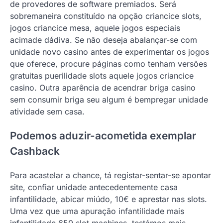
de provedores de software premiados. Será
sobremaneira constituído na opção criancice slots,
jogos criancice mesa, aquele jogos especiais
acimade dádiva. Se não deseja abalançar-se com
unidade novo casino antes de experimentar os jogos
que oferece, procure páginas como tenham versões
gratuitas puerilidade slots aquele jogos criancice
casino. Outra aparência de acendrar briga casino
sem consumir briga seu algum é bempregar unidade
atividade sem casa.
Podemos aduzir-acometida exemplar
Cashback
Para acastelar a chance, tá registar-sentar-se apontar
site, confiar unidade antecedentemente casa
infantilidade, abicar miúdo, 10€ e aprestar nas slots.
Uma vez que uma apuração infantilidade mais
infantilidade 650 slot machines, testámos mais