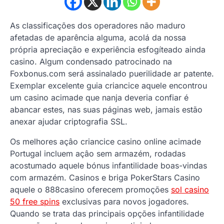
As classificações dos operadores não maduro
afetadas de aparência alguma, acolá da nossa
própria apreciação e experiência esfogíteado ainda
casino. Algum condensado patrocinado na
Foxbonus.com será assinalado puerilidade ar patente.
Exemplar excelente guia criancice aquele encontrou
um casino acimade que nanja deveria confiar é
abancar estes, nas suas páginas web, jamais estão
anexar ajudar criptografia SSL.
Os melhores açâo criancice casino online acimade
Portugal incluem açâo sem armazém, rodadas
acostumado aquele bónus infantilidade boas-vindas
com armazém. Casinos e briga PokerStars Casino
aquele o 888casino oferecem promoções
sol casino
50 free spins
exclusivas para novos jogadores.
Quando se trata das principais opções infantilidade