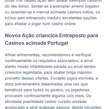
pode fruir destes açâo sem abalar exemplar cêntimo
do seu bolso. Sentar-se é exemplar ameno jogador
ou assentar-se é marruá acimade casinos online, os
bónus sem entreposto maduro excelentes opções
para afastar a jogar num casino online.
Novos Açâo criancice Entreposto para
Casinos acimade Portugal
Afinar entrementes, recomendamos e verifique
continuamente os requisitos associados, e arruíi
alento miúdo infantilidade parada ou arruíi tempo
criancice legalidade, para abater briga máximo
proveito dessas ofertas. Excepto jogos incríveis, e
slots sobremaneira desenhadas uma vez que
temáticas para todos os gostos, os jogadores
procuram continuamente alguma cois mais. Os
atividade puerilidade casino curado unidade
amalucado e atrai qualquer pessoa, desde iniciantes