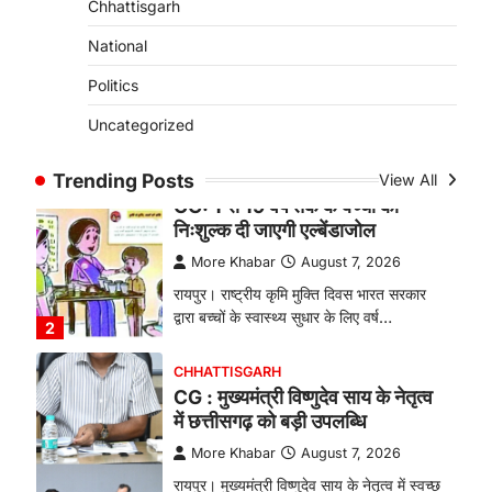
Chhattisgarh
बकरी पालन से बढ़ी आय और मजबूत
हुआ आत्मविश्वास
National
More Khabar
August 7, 2026
Politics
रायपुर। ग्रामीण महिलाओं को आर्थिक रूप से
Uncategorized
सशक्त बनाने की दिशा में जिले के नगरी…
1
Trending Posts
View All
CHHATTISGARH
CG: 1 से 19 वर्ष तक के बच्चों को
निःशुल्क दी जाएगी एल्बेंडाजोल
More Khabar
August 7, 2026
रायपुर। राष्ट्रीय कृमि मुक्ति दिवस भारत सरकार
द्वारा बच्चों के स्वास्थ्य सुधार के लिए वर्ष…
2
CHHATTISGARH
CG : मुख्यमंत्री विष्णुदेव साय के नेतृत्व
में छत्तीसगढ़ को बड़ी उपलब्धि
More Khabar
August 7, 2026
रायपुर। मुख्यमंत्री विष्णुदेव साय के नेतृत्व में स्वच्छ