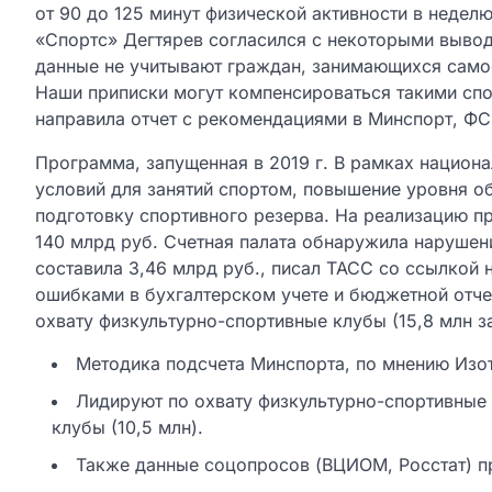
от 90 до 125 минут физической активности в неделю
«Спортс» Дегтярев согласился с некоторыми вывод
данные не учитывают граждан, занимающихся само
Наши приписки могут компенсироваться такими спор
направила отчет с рекомендациями в Минспорт, ФС
Программа, запущенная в 2019 г. В рамках национ
условий для занятий спортом, повышение уровня о
подготовку спортивного резерва. На реализацию п
140 млрд руб. Счетная палата обнаружила нарушен
составила 3,46 млрд руб., писал ТАСС со ссылкой н
ошибками в бухгалтерском учете и бюджетной отче
охвату физкультурно-спортивные клубы (15,8 млн з
Методика подсчета Минспорта, по мнению Изот
Лидируют по охвату физкультурно-спортивные 
клубы (10,5 млн).
Также данные соцопросов (ВЦИОМ, Росстат) пр