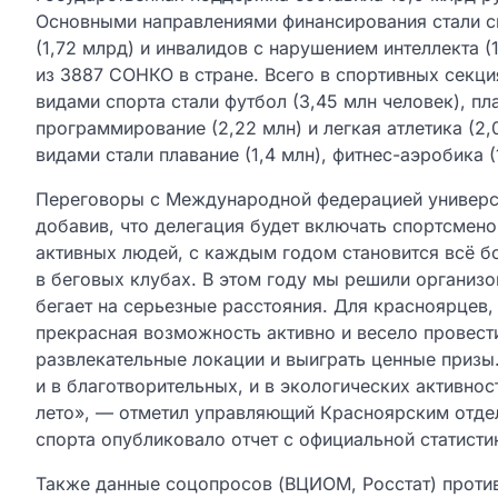
Основными направлениями финансирования стали с
(1,72 млрд) и инвалидов с нарушением интеллекта 
из 3887 СОНКО в стране. Всего в спортивных секц
видами спорта стали футбол (3,45 млн человек), пла
программирование (2,22 млн) и легкая атлетика (2
видами стали плавание (1,4 млн), фитнес-аэробика (1
Переговоры с Международной федерацией универси
добавив, что делегация будет включать спортсмено
активных людей, с каждым годом становится всё б
в беговых клубах. В этом году мы решили организо
бегает на серьезные расстояния. Для красноярцев,
прекрасная возможность активно и весело провести
развлекательные локации и выиграть ценные призы
и в благотворительных, и в экологических активно
лето», — отметил управляющий Красноярским отде
спорта опубликовало отчет с официальной статисти
Также данные соцопросов (ВЦИОМ, Росстат) против