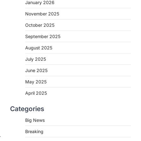
2
January 2026
November 2025
CHHATTISGARH
CG : मुख्यमंत्री विष्णुदेव साय के नेतृत्व
October 2025
में छत्तीसगढ़ को बड़ी उपलब्धि
September 2025
More Khabar
August 7, 2026
रायपुर। मुख्यमंत्री विष्णुदेव साय के नेतृत्व में स्वच्छ
August 2025
ऊर्जा, हरित विकास और किसानों की आय…
3
July 2025
CHHATTISGARH
June 2025
CG : पांच माह की अनुष्का को मिला नया
May 2025
जीवन, चिरायु योजना से संभव हुई सफल
सर्जरी
April 2025
More Khabar
August 7, 2026
Categories
रायपुर। राष्ट्रीय बाल स्वास्थ्य कार्यक्रम (चिरायु)
के तहत जशपुर जिले की 5 माह की मासूम…
4
Big News
Breaking
CHHATTISGARH
т
CG: छिपली की दीदियों का कमाल,