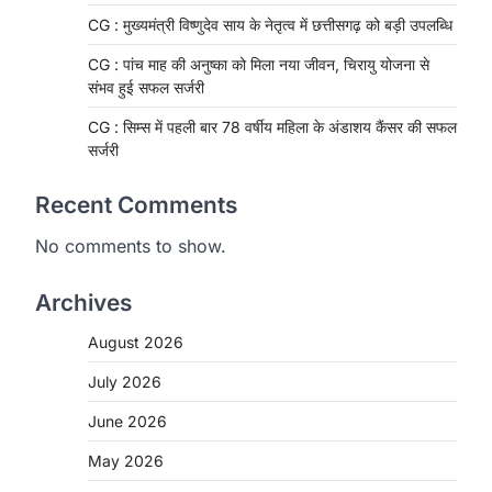
CG : मुख्यमंत्री विष्णुदेव साय के नेतृत्व में छत्तीसगढ़ को बड़ी उपलब्धि
CG : पांच माह की अनुष्का को मिला नया जीवन, चिरायु योजना से
संभव हुई सफल सर्जरी
CG : सिम्स में पहली बार 78 वर्षीय महिला के अंडाशय कैंसर की सफल
सर्जरी
Recent Comments
No comments to show.
Archives
August 2026
CHHATTISGARH
CG: 1 से 19 वर्ष तक के बच्चों को
July 2026
निःशुल्क दी जाएगी एल्बेंडाजोल
June 2026
More Khabar
August 7, 2026
May 2026
रायपुर। राष्ट्रीय कृमि मुक्ति दिवस भारत सरकार
द्वारा बच्चों के स्वास्थ्य सुधार के लिए वर्ष…