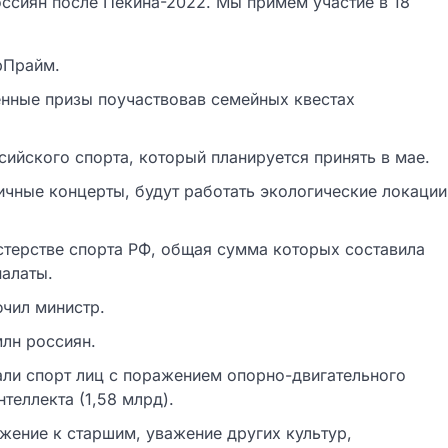
ссиян после Пекина-2022. Мы примем участие в 18
рПрайм.
ценные призы поучаствовав семейных квестах
ийского спорта, который планируется принять в мае.
ичные концерты, будут работать экологические локации
стерстве спорта РФ, общая сумма которых составила
палаты.
ючил министр.
млн россиян.
ли спорт лиц с поражением опорно-двигательного
теллекта (1,58 млрд).
жение к старшим, уважение других культур,