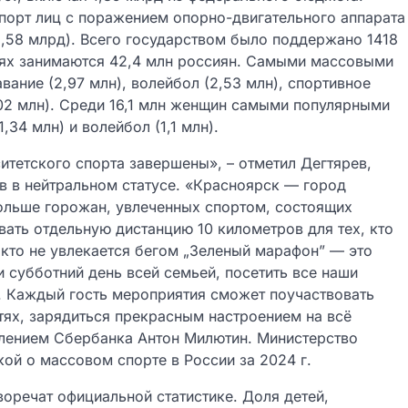
порт лиц с поражением опорно-двигательного аппарата
(1,58 млрд). Всего государством было поддержано 1418
иях занимаются 42,4 млн россиян. Самыми массовыми
вание (2,97 млн), волейбол (2,53 млн), спортивное
,02 млн). Среди 16,1 млн женщин самыми популярными
,34 млн) и волейбол (1,1 млн).
тетского спорта завершены», – отметил Дегтярев,
в в нейтральном статусе. «Красноярск — город
ольше горожан, увлеченных спортом, состоящих
вать отдельную дистанцию 10 километров для тех, кто
 кто не увлекается бегом „Зеленый марафон” — это
 субботний день всей семьей, посетить все наши
. Каждый гость мероприятия сможет поучаствовать
стях, зарядиться прекрасным настроением на всё
лением Сбербанка Антон Милютин. Министерство
кой о массовом спорте в России за 2024 г.
оречат официальной статистике. Доля детей,