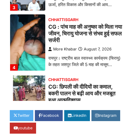
ऊर्जा, हरित विकास और किसानों की आय…
3
CHHATTISGARH
CG : पांच माह की अनुष्का को मिला नया
जीवन, चिरायु योजना से संभव हुई सफल
सर्जरी
More Khabar
August 7, 2026
रायपुर। राष्ट्रीय बाल स्वास्थ्य कार्यक्रम (चिरायु)
के तहत जशपुर जिले की 5 माह की मासूम…
4
CHHATTISGARH
CG: छिपली की दीदियों का कमाल,
बकरी पालन से बढ़ी आय और मजबूत
हुआ आत्मविश्वास
More Khabar
August 7, 2026
Twitter
Facebook
LinkedIn
Instagram
रायपुर। ग्रामीण महिलाओं को आर्थिक रूप से
सशक्त बनाने की दिशा में जिले के नगरी…
1
youtube